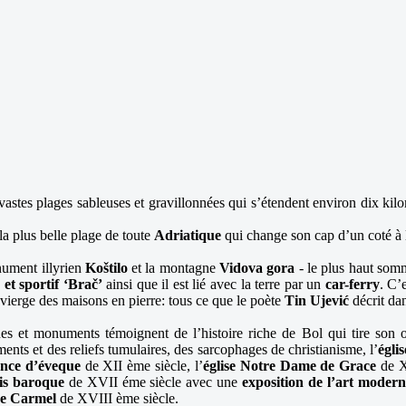
vastes plages sableuses et gravillonnées qui s’étendent environ dix ki
 la plus belle plage de toute
Adriatique
qui change son cap d’un coté à l
ument illyrien
Koštilo
et la montagne
Vidova gora
- le plus haut somm
 et sportif ‘Brač’
ainsi que il est lié avec la terre par un
car-ferry
. C’
 vierge des maisons en pierre: tous ce que le poète
Tin Ujević
décrit dan
s et monuments témoignent de l’histoire riche de Bol qui tire son or
nts et des reliefs tumulaires, des sarcophages de christianisme, l’
égli
ence d’éveque
de XII ème siècle, l’
église Notre Dame de Grace
de X
is baroque
de XVII éme siècle avec une
exposition de l’art modern
de Carmel
de XVIII ème siècle.