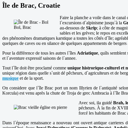
Île de Brac, Croatie
Faire la planche a voile dans le canal
l`excursions d`alpinisme jusqu`à la
Gr
Bol, Brac
au-dessous de
Skrip
; à côte de magni
sables et les grèves; le repos en excel
des phénomènes dramatiques karstique a toutes les côtés d`île; agréab
quelques de caves ou en silance de quelques appartements de bergers à 
Pour la différence de tous les autres l`îles
Adriatique
, quìls semblent
et l`aventure expressif saisons de l`annee.
Tout l`île doit être proclamé comme
unique histrorique-culturel et 
unique région dans quelle s`unit dé pêcheurs, d`agriculteurs et de berg
musique
et de la sport.
On considere que l`île Brac port un nom Illyrien de l`antiquité selon
Korcula) est venu après la chute de Troja de grec Ambracia à l`île Bra
Avec soi, ila guidé
Brah, l
pécheurs. À la fin de XVIII. 
forcé les habitants de Brac 
Dans l`époque renaissance a nouveau ont ouvert antique carrieres d
aujourd`hui. Avec
Juraj Dalmatinac (Georges le Dalmate)
,
Andrija