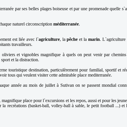
terranée par ses belles plages boiseuse et par une promenade quelle s
chaque naturel circonscription
méditerranée
.
ement est liée avec l`
agriculture
, la
pêche
et la
marin
. L`agriculture
itants travailleurs.
x oliviers et vignobles magnifique à quels on peut venir par chemins
sport et la distraction.
ne touristique destination, particulèrement pour familial, sportif et r
voir tous qui veulent visiter cette admirable place mediterranée.
Chaque année au mois de juillet à Sutivan on se passent mondial con
, magnifique place pour l`excursions et les repos, aussi et pour les jeune
 la recrèations (basket-ball, volley-ball à sable, le petit football ...) e