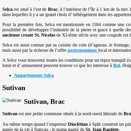
Selca
est situé à l’est de
Brac
, à l’intérieur de l’île à 1 km de la m
dans lequelles il y a un grand choix d’ hébérgement dans les apparteme
Pour la première fois, Selca est mentionnée en 1184 comme une c
possibilité de développer l’industrie de la pierre et grace à quelle 
ancienne croate St. Nicolas
de XI-ième siècle avec une coupole est 
Selca est aussi connue par sa cuisine du coin (d’agneau, le fromage, 
mais aussi par la richesse de l’offre
gastronomique
local et internatio
A Selce vous trouverez toutes les conditions pour un repos tranquil 
loisir et d’ amusement peuvent trouver ce que les interesse à
Bol
, éloi
Appartements Selca
Sutivan
Sutivan, Brac
Sutivan
est une petite commune située à la nord-ouest littorale de
Bra
Au même temps quand l`empereur
Dioclétian
à Split construit un pa
année de la vie à Sutivan - le noma gagné de
St. Jean Baptiste
.