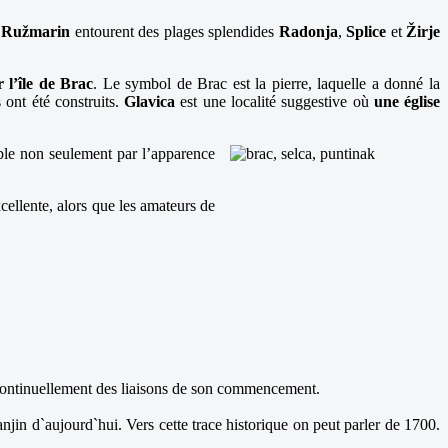
t
Ružmarin
entourent des plages splendides
Radonja
,
Splice
et
Žirje
r l’île de Brac
. Le symbol de Brac est la pierre, laquelle a donné la
 ont été construits.
Glavica
est une localité suggestive où
une église
able non seulement par l’apparence
cellente, alors que les amateurs de
l a continuellement des liaisons de son commencement.
vanjin d`aujourd`hui. Vers cette trace historique on peut parler de 1700.