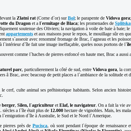
 devant la
Zlatni rat
(Corne d`or) sur
Bol
; le parapente de
Vidova gora
otte du Dragon
et a
l`ermitage de Blaca
; les promenades de
Splitska
fiquement soutenue des Oliviers; la navigation à voile de baie à baie; le 
lent
appartements
et aux maisons pour le repos, le mouillage sûr en qu
lement s`asseoir avec renommé fromage de Brac, l`agneau et les poisson
l`intérieur d`île fait une image ineffaçable, queles nous portons de l`
îl
 souvent comme l`haches de pierres enfoncé en haute mer, Brac a aussi at 
naturel parc
, particulierement la côté de sud, entre
Vidova gora
, la co
ers â Brac, avec beacoup de petit places a l`ambiance de la solitude et d
 le cerf, culte animal ses préhistorique habitants. Selon ancien histoir
c.
e berger
,
Silen, l`agriculteur
et
Elaf, le navigateur
. On a fait la vie a
siècles a l`île était plus de
12.000
hectare de vignobles. Mais, les mala
a l`emigration d`île à Australie, le Sud et le Nord l`Amerique.
e pierres près de
Pucisca
, où sont pendant l`époque de renaissance et 
 Alesi (André Alesi)
et
Nikola Firentinac (Nicolas le Fiorentin)
, aus