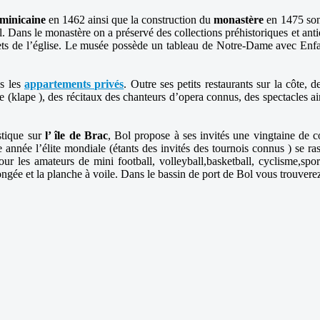
minicaine
en 1462 ainsi que la construction du
monastère
en 1475 son
Bol. Dans le monastère on a préservé des collections préhistoriques et an
ets de l’église. Le musée possède un tableau de Notre-Dame avec Enfant 
ns les
appartements privés
. Outre ses petits restaurants sur la côte, 
klape ), des récitaux des chanteurs d’opera connus, des spectacles ains
stique sur
l’ île de Brac
, Bol propose à ses invités une vingtaine de c
année l’élite mondiale (étants des invités des tournois connus ) se r
our les amateurs de mini football, volleyball,basketball, cyclisme,spo
ongée et la planche à voile. Dans le bassin de port de Bol vous trouvere