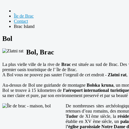
Île de Brac
Contact
Brac Island
Bol
Bol, Brac
La plus vielle ville de la rive de
Brac
est située au sud de Brac. Des 
premier oasis touristique de l’ île de Brac.
A Bol vous ne pouvez pas sauter l’orgeuil de cet endroit -
Zlatni rat
,
Au-dessus de Bol une guirlande de montagne
Bolska kruna
, un mon
Bol se trouve à 15 kilometres de
l’aéroport international turistique
sa mer claire et pure, par son environnement preservé et par sa beauté
De nombreuses sites archéologique
retenues d’eau romains, des monume
Tudor
de XI ème siècle, la
résid
établie en XV ème siècle, un
pala
l
’église paroissiale Notre Dame 