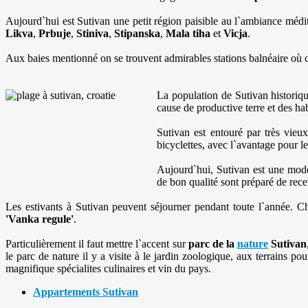
Aujourd`hui est Sutivan une petit région paisible au l`ambiance médi
Likva
,
Prbuje
,
Stiniva
,
Stipanska
,
Mala tiha
et
Vicja
.
Aux baies mentionné on se trouvent admirables stations balnéaire où 
La population de Sutivan historiqu
cause de productive terre et des hab
Sutivan est entouré par très vieu
bicyclettes, avec l`avantage pour le 
Aujourd`hui, Sutivan est une moder
de bon qualité sont préparé de rece
Les estivants à Sutivan peuvent séjourner pendant toute l`année. 
'Vanka regule'
.
Particulièrement il faut mettre l`accent sur
parc de la
nature
Sutivan
le parc de nature il y a visite à le jardin zoologique, aux terrains pour
magnifique spécialites culinaires et vin du pays.
Appartements Sutivan