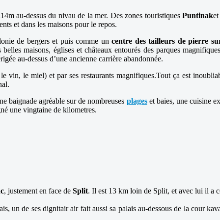
er 114m au-dessus du nivau de la mer. Des zones touristiques
Puntinak
e
nts et dans les maisons pour le repos.
olonie de bergers et puis comme un
centre des tailleurs de pierre su
des belles maisons, églises et châteaux entourés des parques magnifiques
érigée au-dessus d’une ancienne carrière abandonnée.
le vin, le miel) et par ses restaurants magnifiques.Tout ça est inoubli
nal.
(une baignade agréable sur de nombreuses
plages
et baies, une cuisine ex
gné une vingtaine de kilometres.
c
, justement en face de
Split
. Il est 13 km loin de Split, et avec lui i
lais, un de ses dignitair air fait aussi sa palais au-dessous de la cour ka