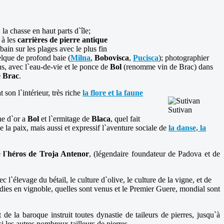
; la chasse en haut parts d`île;
à les
carrières de pierre antique
bain sur les plages avec le plus fin
elque de profond baie (
Milna
,
Bobovisca
,
Pucisca
); photographier
s, avec l`eau-de-vie et le ponce de
Bol
(renomme vin de Brac) dans
e Brac
.
son l`intérieur, très riche
la flore et la faune
Sutivan
rne d`or a
Bol
et l`ermitage de
Blaca
, quel fait
e la paix, mais aussi et expressif l`aventure sociale de
la danse, la
e
l`héros de Troja Antenor
, (légendaire foundateur de Padova et de
vec l`élevage du bétail, le culture d`olive, le culture de la vigne, et de
dies en vignoble, quelles sont venus et le Premier Guere, mondial sont
de la baroque instruit toutes dynastie de taileurs de pierres, jusqu`à
si les autres nombreux tailleurs de pierres.