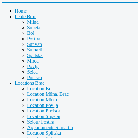
Home
Île de Brac
Milna
Supetar
Bol
Postira
Sutivan
Sumartin
Splitska
Mirca
Povlja
Selca
Pucisca
Locations Brac
Location Bol
Location Milna, Brac
Location Mirca
Location Povlja
Location Pucisca
Location Supetar
Sejour Postira
Appartaments Sumartin
Location Splitska