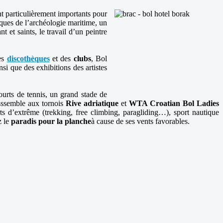
t particulièrement importants pour
tiques de l’archéologie maritime, un
et saints, le travail d’un peintre
des
discothèques
et des
clubs
, Bol
i que des exhibitions des artistes
ourts de tennis, un grand stade de
asssemble aux tornois
Rive adriatique
et
WTA Croatian Bol Ladies
rts d’extrême (trekking, free climbing, paragliding…), sport nautique
z le
paradis pour la planche
à cause de ses vents favorables.