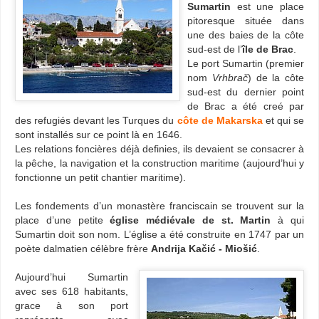
Sumartin
est une place
pitoresque située dans
une des baies de la côte
sud-est de l’
île de Brac
.
Le port Sumartin (premier
nom
Vrhbrač
) de la côte
sud-est du dernier point
de Brac a été creé par
des refugiés devant les Turques du
côte de Makarska
et qui se
sont installés sur ce point là en 1646.
Les relations foncières déjà definies, ils devaient se consacrer à
la pêche, la navigation et la construction maritime (aujourd’hui y
fonctionne un petit chantier maritime).
Les fondements d’un monastère franciscain se trouvent sur la
place d’une petite
église médiévale de st. Martin
à qui
Sumartin doit son nom. L’église a été construite en 1747 par un
poète dalmatien célèbre frère
Andrija Kačić - Miošić
.
Aujourd’hui Sumartin
avec ses 618 habitants,
grace à son port