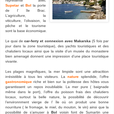
représente avec
Supetar
et
Bol
la porte
de l’ île Brac.
L’agriculture, la
viticulture, l’olivaison, la
pêche et le tourisme
sont la base économique.
Le quai de
car-ferry et connexion avec Makarska
(5 fois par
jour dans la zone touristique), des yachts touristiques et des
chalutiers locaux ainsi que la visite d’un musée du monastere
bien amenagé donnent une impression d’une place touristique
vivante.
Les plages magnifiques, la mer limpide sont une attracttion
irrésistible à tous les visiteurs. La
nature
splendide, l’offre
gastronomique
riche et bien sur la politesse des hôtes vous
garantissent un repos inoubliable. La mer pure ( baignade
même dans le port), l’offre du poisson frais des chalutiers
locaux, surtout la belle nature, la possibilité de découvrir
l’environnment vierge de l’ île où on produit une bonne
nourriture ( le fromage, le miel, du mouton, le vin) ainsi que la
possibilité de s’amuser à
Bol
voisin font de Sumartin une