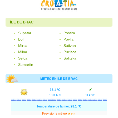
ÎLE DE BRAC
Supetar
Postira
Bol
Povlja
Mirca
Sutivan
Milna
Pucisca
Selca
Splitska
Sumartin
METEO EN ÎLE DE BRAC
36.1 °C
1011 hPa
11 km/h
Température de la mer:
28.1 °C
Prévisions météo