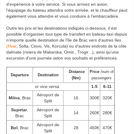
d'expérience à votre service. Si vous arrivez en avion,
l'équipage du bateau attendra votre arrivée, et le chauffeur peut
également vous attendre et vous conduire à l'embarcadère.
Outre les prix et les destinations indiqués ci-dessous, il est
possible d'organiser tout type de transfert en bateau-taxi depuis
n'importe quelle destination de l'île de Brac vers d'autres îles
(Hvar
, Solta, Ciovo, Vis, Korcula) ou d'autres endroits de la côte
dalmate (riviera de Makarska, Omis , Trogir ..), ainsi qu'une
excursion d'une journée selon vos souhaits et préférences.
Distance
Price
/num of
Departure
Destination
(Nm)
passengers
or vice versa
1-5
6-11
Aéroport de
Milna
, Brac
16
300€
320€
Split
Supetar
,
Aéroport de
14
260€
280€
Brac
Split
Aéroport de
Bol
, Brac
28
450€
470€
Split