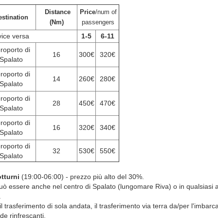
Distance
Price
/num of
stination
(Nm)
passengers
vice versa
1-5
6-11
roporto di
16
300€
320€
Spalato
roporto di
14
260€
280€
Spalato
roporto di
28
450€
470€
Spalato
roporto di
16
320€
340€
Spalato
roporto di
32
530€
550€
Spalato
tturni
(19:00-06:00) - prezzo più alto del 30%.
o può essere anche nel centro di Spalato (lungomare Riva) o in qualsiasi 
.
 il trasferimento di sola andata, il trasferimento via terra da/per l'imbar
e rinfrescanti.