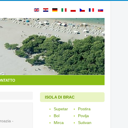
ONTATTO
ISOLA DI BRAC
Supetar
Postira
Bol
Povlja
Croazia -
Mirca
Sutivan