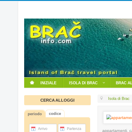
INIZIALE
ISOLA DI BRAC
BRAC A
Isola di Brac
CERCA ALLOGGI
codice
periodo
Arrivo
Partenza
appartamenti, ca