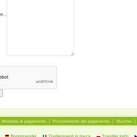
e...
Modalità di pagamento
Procedimento del pagamento
Voucher
Bootstransfer
Trasferimenti in barca
Transfer lodzi