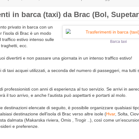
nti in barca (taxi) da Brac (Bol, Supetar
nto privato in barca con un
 l'isola di Brac è un modo
l traffico estivo intenso sulle
Barca taxi
 traghetti, ecc.
oi divertirti e non passare una giornata in un intenso traffico estivo!
pi di taxi acquei utilizzati, a seconda del numero di passeggeri, ma tutti
professionisti con anni di esperienza al tuo servizio. Se arrivi in ​​aere
rà il tuo arrivo, e anche l'autista può aspettarti e portarti al molo.
lle destinazioni elencate di seguito, è possibile organizzare qualsiasi tip
alsiasi destinazione dell'isola di Brac verso altre isole (
Hvar
, Solta, Cio
costa dalmata (Makarska riviera, Omis , Trogir ..), così come un'escursio
esideri e preferenze.