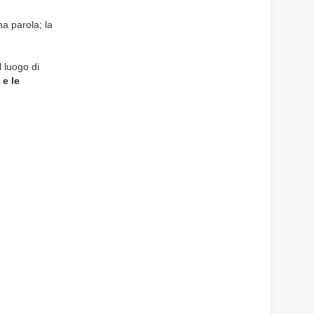
a parola; la
l luogo di
 e le