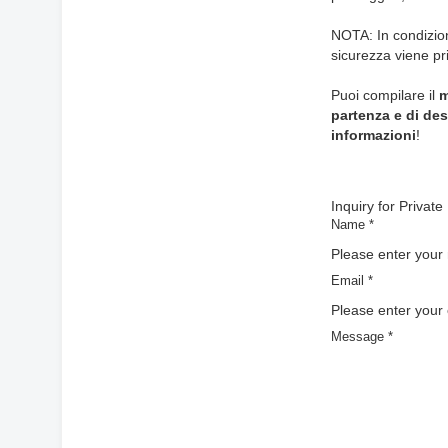
NOTA: In condizion
sicurezza viene pri
Puoi compilare il
m
partenza e di de
informazioni
!
Inquiry for Private
Name
*
Please enter your
Email
*
Please enter your 
Message
*