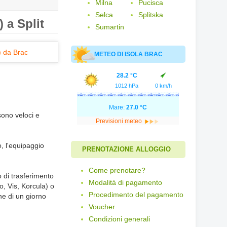
Milna
Pucisca
Selca
Splitska
) a Split
Sumartin
METEO DI ISOLA BRAC
28.2 °C
1012 hPa
0 km/h
Mare:
27.0 °C
 sono veloci e
Previsioni meteo
o, l'equipaggio
PRENOTAZIONE ALLOGGIO
Come prenotare?
o di trasferimento
Modalità di pagamento
vo, Vis, Korcula) o
Procedimento del pagamento
ne di un giorno
Voucher
Condizioni generali