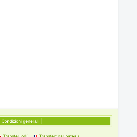
Condizioni generali
Transfer lodí
Transfert par bateau