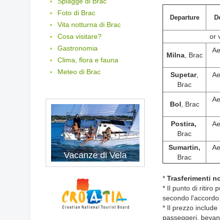
Spiagge di Brac
Foto di Brac
Departure
De
Vita notturna di Brac
Cosa visitare?
or 
Gastronomia
Ae
Milna
, Brac
Clima, flora e fauna
Meteo di Brac
Supetar
,
Ae
Brac
Ae
Bol
, Brac
Postira,
Ae
Brac
Sumartin,
Ae
Vacanze di Vela
Brac
*
Trasferimenti no
* Il punto di ritir
secondo l'accordo
* Il prezzo include
passeggeri, bevand