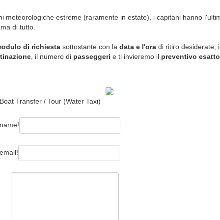
i meteorologiche estreme (raramente in estate), i capitani hanno l'ultim
ma di tutto.
odulo di richiesta
sottostante con la
data e l'ora
di ritiro desiderate, i
stinazione
, il numero di
passeggeri
e ti invieremo il
preventivo esatto
 Boat Transfer / Tour (Water Taxi)
 name!
email!