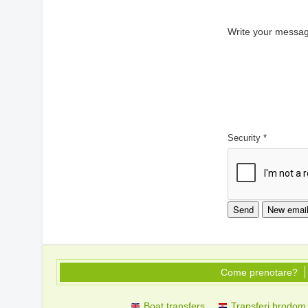
Write your messag
Security
*
Come prenotare?
Boat transfers
Transferi brodom