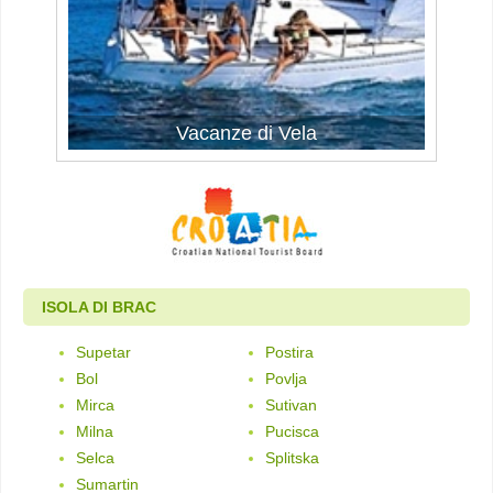
Vacanze di Vela
Vacanze di Vela
ISOLA DI BRAC
Supetar
Postira
Bol
Povlja
Mirca
Sutivan
Milna
Pucisca
Selca
Splitska
Sumartin