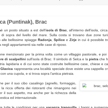
ca (Puntinak), Brac
a
è un posto situato a est dell'
isola di Brac
, all'interno dell'isola, cir
i sopra del livello del mare. Sulla costa si trovano due zone turi
o alle bellissime spiagge
Radonja
,
Spilice
e
Zirje
in cui è possibile t
sia negli appartamenti sia nelle case di riposo.
ene menzionato per la prima volta come un villaggio pastorale, e po
re di scalpellini
sull'isola di Brac. Il simbolo di Selca e la
pietra
che h
tria lapidaria e di cui sono state costruite bellissime case, chiese e cas
.
Glavica
rappresenta una località speciale dove esiste una cappella cr
con una cupola, e si trova sopra l'antica pietraia.
e per il suo cibo casalingo (agnello, formaggio,
 la ricca offerta dei ristoranti che rimangono nei
er il suo aspetto, ma anche per la richezza della
stica ed internazionale.
te tutte le condizioni per una
vacanza tranquilla
, i bagni a numero