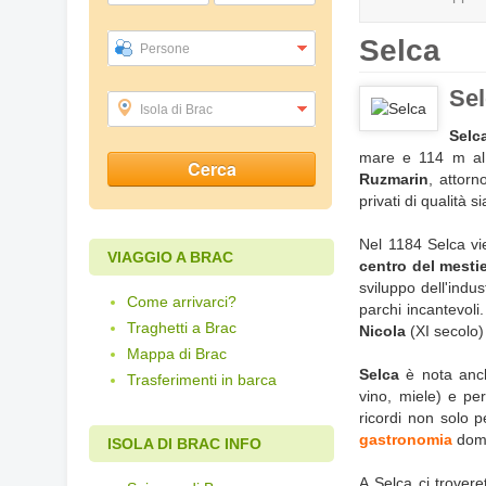
Selca
Persone
Sel
Isola di Brac
Selc
mare e 114 m al d
Ruzmarin
, attorn
privati di qualità 
Nel 1184 Selca vi
VIAGGIO A BRAC
centro del mestie
sviluppo dell'indus
Come arrivarci?
parchi incantevoli
Traghetti a Brac
Nicola
(XI secolo) 
Mappa di Brac
Selca
è nota anch
Trasferimenti in barca
vino, miele) e per
ricordi non solo p
gastronomia
dome
ISOLA DI BRAC INFO
A Selca ci trovere