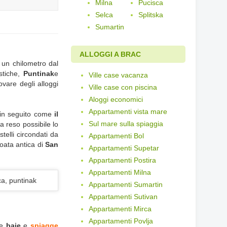
Milna
Pucisca
Selca
Splitska
Sumartin
ALLOGGI A BRAC
ca un chilometro dal
stiche,
Puntinak
e
Ville case vacanza
rovare degli alloggi
Ville case con piscina
Aloggi economici
Appartamenti vista mare
i in seguito come
il
Sul mare sulla spiaggia
a reso possibile lo
telli circondati da
Appartamenti Bol
oata antica di
San
Appartamenti Supetar
Appartamenti Postira
Appartamenti Milna
Appartamenti Sumartin
Appartamenti Sutivan
Appartamenti Mirca
Appartamenti Povlja
se
baie
e
spiagge