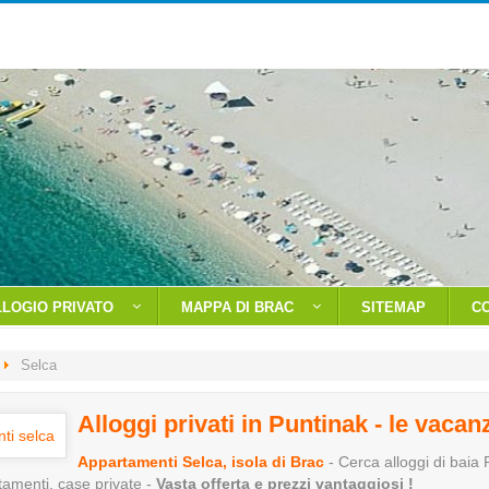
LLOGIO PRIVATO
MAPPA DI BRAC
SITEMAP
C
Selca
Alloggi privati in Puntinak - le vacan
Appartamenti Selca, isola di Brac
- Cerca alloggi di baia 
tamenti, case private -
Vasta offerta e prezzi vantaggiosi !