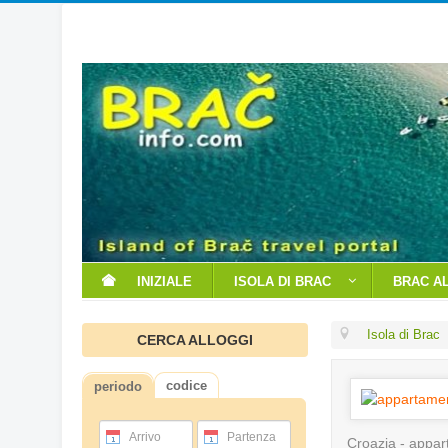
INIZIALE
ISOLA DI BRAC
BRAC A
Isola di Brac
CERCA ALLOGGI
codice
periodo
Arrivo
Partenza
Croazia - appar