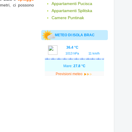
Appartamenti Pucisca
ometri, ci possono
Appartamenti Splitska
Camere Puntinak
METEO DI ISOLA BRAC
36.4 °C
1013 hPa
11 km/h
Mare:
27.8 °C
Previsioni meteo