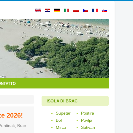
ONTATTO
ISOLA DI BRAC
Supetar
Postira
ze 2026!
Bol
Povlja
Puntinak, Brac
Mirca
Sutivan