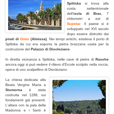
Splitska
si trova alla
costa settentrionale
dell'
isola di Brac
, 7
chilometri a est di
Supetar
. Il paese si è
sviluppato nel XVI secolo
dopo essere distrutto dai
pirati di
Omis
(Almissa)
. Nei tempi antichi, esisteva il porto di
Splitska da cui era esporta la pietra brazzana usata per la
costruzione del
Palazzo di Diocleziano
.
In diretta vicinanza a Splitska, nelle cave di pietre di
Rasohe
ancora oggi si può vedere il rilievo d'Ercole scolpito nella roccia,
opera di uno scalpellino di Diocleziano.
La chiesa dedicata alla
Beata Vergine Maria a
Stomorna
è stata
costruita nel 1288, sui
fondamenti già presenti.
L'altare con la pala della
Madonna e i Santi è