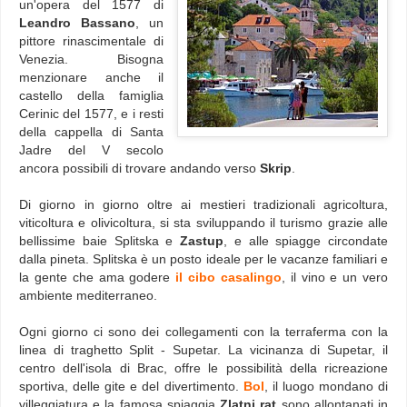
un'opera del 1577 di
Leandro Bassano
, un
pittore rinascimentale di
Venezia. Bisogna
menzionare anche il
castello della famiglia
Cerinic del 1577, e i resti
della cappella di Santa
Jadre del V secolo
ancora possibili di trovare andando verso
Skrip
.
Di giorno in giorno oltre ai mestieri tradizionali agricoltura,
viticoltura e olivicoltura, si sta sviluppando il turismo grazie alle
bellissime baie Splitska e
Zastup
, e alle spiagge circondate
dalla pineta. Splitska è un posto ideale per le vacanze familiari e
la gente che ama godere
il cibo casalingo
, il vino e un vero
ambiente mediterraneo.
Ogni giorno ci sono dei collegamenti con la terraferma con la
linea di traghetto Split - Supetar. La vicinanza di Supetar, il
centro dell'isola di Brac, offre le possibilità della ricreazione
sportiva, delle gite e del divertimento.
Bol
, il luogo mondano di
villeggiatura e la famosa spiaggia
Zlatni rat
sono allontanati in