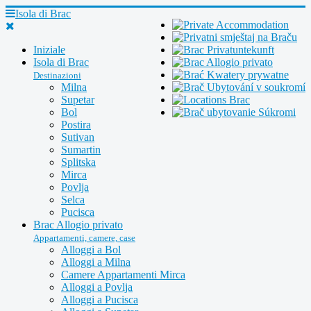
Isola di Brac
Iniziale
Isola di Brac
Destinazioni
Milna
Supetar
Bol
Postira
Sutivan
Sumartin
Splitska
Mirca
Povlja
Selca
Pucisca
Brac Allogio privato
Appartamenti, camere, case
Alloggi a Bol
Alloggi a Milna
Camere Appartamenti Mirca
Alloggi a Povlja
Alloggi a Pucisca