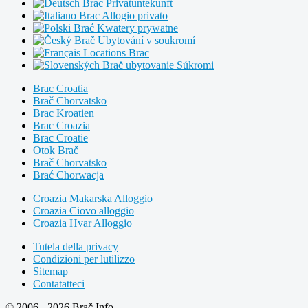
Brac Privatuntekunft
Brac Allogio privato
Brać Kwatery prywatne
Brač Ubytování v soukromí
Locations Brac
Brač ubytovanie Súkromi
Brac Croatia
Brač Chorvatsko
Brac Kroatien
Brac Croazia
Brac Croatie
Otok Brač
Brač Chorvatsko
Brać Chorwacja
Croazia Makarska Alloggio
Croazia Ciovo alloggio
Croazia Hvar Alloggio
Tutela della privacy
Condizioni per lutilizzo
Sitemap
Contatatteci
© 2006 - 2026 Brač Info