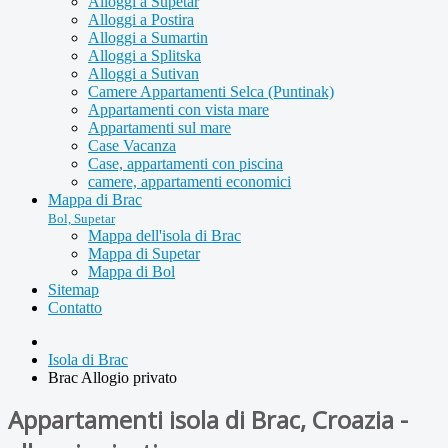
Alloggi a Supetar
Alloggi a Postira
Alloggi a Sumartin
Alloggi a Splitska
Alloggi a Sutivan
Camere Appartamenti Selca (Puntinak)
Appartamenti con vista mare
Appartamenti sul mare
Case Vacanza
Case, appartamenti con piscina
camere, appartamenti economici
Mappa di Brac
Bol, Supetar
Mappa dell'isola di Brac
Mappa di Supetar
Mappa di Bol
Sitemap
Contatto
Isola di Brac
Brac Allogio privato
Appartamenti isola di Brac, Croazia -