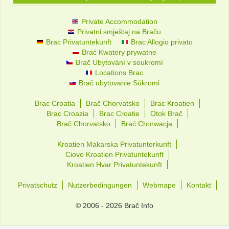
Private Accommodation
Privatni smještaj na Braču
Brac Privatuntekunft
Brac Allogio privato
Brać Kwatery prywatne
Brač Ubytování v soukromí
Locations Brac
Brač ubytovanie Súkromi
Brac Croatia
Brač Chorvatsko
Brac Kroatien
Brac Croazia
Brac Croatie
Otok Brač
Brač Chorvatsko
Brać Chorwacja
Kroatien Makarska Privatunterkunft
Ciovo Kroatien Privatuntekunft
Kroatien Hvar Privatuntekunft
Privatschutz
Nutzerbedingungen
Webmape
Kontakt
© 2006 - 2026 Brač Info