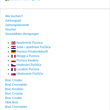
Wie buchen?
Zahlungsart
Zahlungsdynamik
Voucher
Geschäftsbe-diengungen
Apartments Pucisca
Sobe i apartmani Pučišća
Pucisca Privatuntekunft
Alloggi a Pucisca
Pucisca Kwatery
Ubytování Pučišća
Location Pucisca
Ubytovanie Pučišća
Brac Croatia
Brač Chorvatsko
Brac Kroatien
Brac Croazia
Brac Croatie
Otok Brač
Brač Chorvatsko