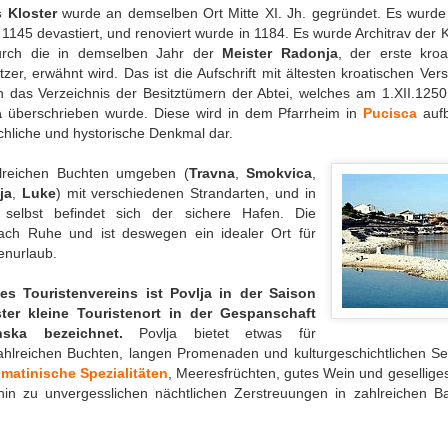
 Kloster
wurde an demselben Ort Mitte XI. Jh. gegründet. Es wurde 
145 devastiert, und renoviert wurde in 1184. Es wurde Architrav der K
durch die in demselben Jahr der
Meister Radonja
, der erste kroa
zer, erwähnt wird. Das ist die Aufschrift mit ältesten kroatischen Ve
das Verzeichnis der Besitztümern der Abtei, welches am 1.XII.1250
a
überschrieben wurde. Diese wird in dem Pfarrheim in
Pucisca
auf
chliche und hystorische Denkmal dar.
ahlreichen Buchten umgeben (
Travna
,
Smokvica
,
ja
,
Luke
) mit verschiedenen Strandarten, und in
elbst befindet sich der sichere Hafen. Die
ach Ruhe und ist deswegen ein idealer Ort für
enurlaub.
s Touristenvereins ist Povlja in der Saison
ter kleine Touristenort in der Gespanschaft
inska bezeichnet.
Povlja bietet etwas für
hlreichen Buchten, langen Promenaden und kulturgeschichtlichen Se
lmatinische Spezialitäten
, Meeresfrüchten, gutes Wein und gesellig
hin zu unvergesslichen nächtlichen Zerstreuungen in zahlreichen Ba