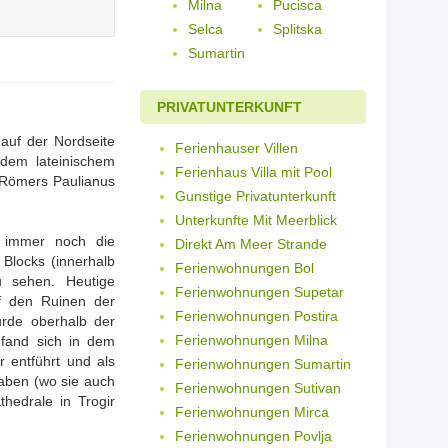
Milna
Pucisca
Selca
Splitska
Sumartin
PRIVATUNTERKUNFT
auf der Nordseite
Ferienhauser Villen
dem lateinischem
Ferienhaus Villa mit Pool
Römers Paulianus
Gunstige Privatunterkunft
Unterkunfte Mit Meerblick
 immer noch die
Direkt Am Meer Strande
 Blocks (innerhalb
Ferienwohnungen Bol
u sehen. Heutige
Ferienwohnungen Supetar
f den Ruinen der
Ferienwohnungen Postira
wurde oberhalb der
Ferienwohnungen Milna
efand sich in dem
 entführt und als
Ferienwohnungen Sumartin
haben (wo sie auch
Ferienwohnungen Sutivan
thedrale in Trogir
Ferienwohnungen Mirca
Ferienwohnungen Povlja