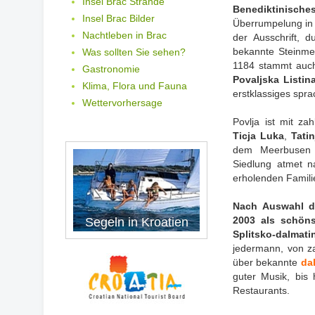
Insel Brac Strände
Benediktinisches
Insel Brac Bilder
Überrumpelung in 1
Nachtleben in Brac
der Ausschrift, 
bekannte Steinmet
Was sollten Sie sehen?
1184 stammt auch 
Gastronomie
Povaljska Listin
Klima, Flora und Fauna
erstklassiges spra
Wettervorhersage
Povlja ist mit z
Ticja Luka
,
Tatin
dem Meerbusen s
Siedlung atmet n
erholenden Famili
Nach Auswahl de
2003 als schöns
Segeln in Kroatien
Splitsko-dalmat
jedermann, von za
über bekannte
da
guter Musik, bis 
Restaurants.