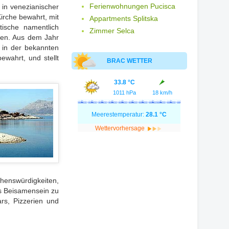
Ferienwohnungen Pucisca
in venezianischer
irche bewahrt, mit
Appartments Splitska
tische namentlich
Zimmer Selca
rsen. Aus dem Jahr
 in der bekannten
bewahrt, und stellt
BRAC WETTER
33.8 °C
1011 hPa
18 km/h
Meerestemperatur:
28.1 °C
Wettervorhersage
henswürdigkeiten,
es Beisamensein zu
rs, Pizzerien und