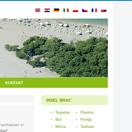
KONTAKT
INSEL BRAC
Supetar
Postira
!
Bol
Povlja
ienhaüser in
Mirca
Sutivan
tar!