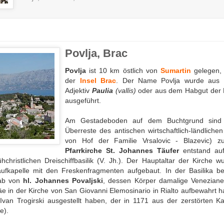
Povlja, Brac
Povlja
ist 10 km östlich von
Sumartin
gelegen, 
der
Insel Brac
. Der Name Povlja wurde aus 
Adjektiv
Paulia
(vallis)
oder aus dem Habgut der 
ausgeführt.
Am Gestadeboden auf dem Buchtgrund sind
Überreste des antischen wirtschaftlich-ländlichen
von Hof der Familie Vrsalovic - Blazevic) z
Pfarrkirche St. Johannes Täufer
entstand au
christlichen Dreischiffbasilik (V. Jh.). Der Hauptaltar der Kirche 
Taufkapelle mit den Freskenfragmenten aufgebaut. In der Basilika b
rab von
hl. Johannes Povaljski
, dessen Körper damalige Venezianer
äe in der Kirche von San Giovanni Elemosinario in Rialto aufbewahrt 
Ivan Trogirski ausgestellt haben, der in 1171 aus der zerstörten Ka
e).