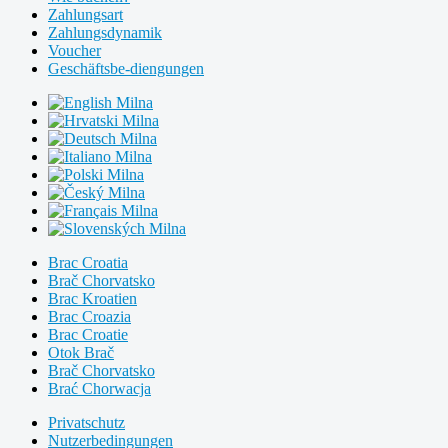
Zahlungsart
Zahlungsdynamik
Voucher
Geschäftsbe-diengungen
Milna
Milna
Milna
Milna
Milna
Milna
Milna
Milna
Brac Croatia
Brač Chorvatsko
Brac Kroatien
Brac Croazia
Brac Croatie
Otok Brač
Brač Chorvatsko
Brać Chorwacja
Privatschutz
Nutzerbedingungen