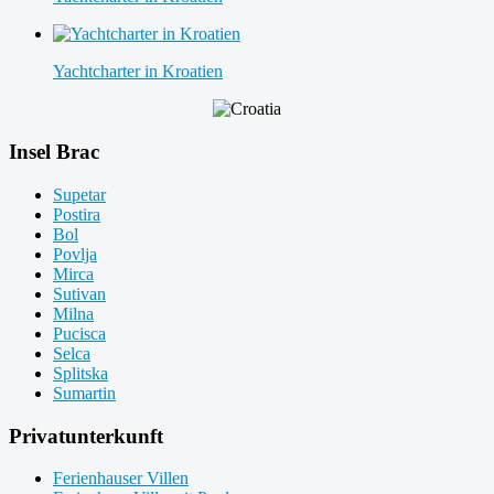
Yachtcharter in Kroatien
Insel Brac
Supetar
Postira
Bol
Povlja
Mirca
Sutivan
Milna
Pucisca
Selca
Splitska
Sumartin
Privatunterkunft
Ferienhauser Villen