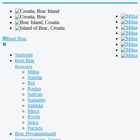
Insel Brac
Startseite
Insel Brac
Reiseziele
Milna
Supetar
Bol
Postira
Sutivan
Sumartin
Splitska
Mirca
Povlja
Selca
Pucisca
Brac Privatuntekunft
Ferienwohnungen, Zimmer