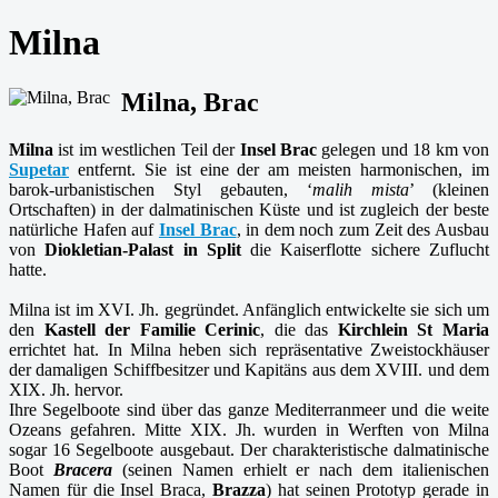
Milna
Milna, Brac
Milna
ist im westlichen Teil der
Insel Brac
gelegen und 18 km von
Supetar
entfernt. Sie ist eine der am meisten harmonischen, im
barok-urbanistischen Styl gebauten, ‘
malih mista
’ (kleinen
Ortschaften) in der dalmatinischen Küste und ist zugleich der beste
natürliche Hafen auf
Insel Brac
, in dem noch zum Zeit des Ausbau
von
Diokletian-Palast in Split
die Kaiserflotte sichere Zuflucht
hatte.
Milna ist im XVI. Jh. gegründet. Anfänglich entwickelte sie sich um
den
Kastell der Familie Cerinic
, die das
Kirchlein St Maria
errichtet hat. In Milna heben sich repräsentative Zweistockhäuser
der damaligen Schiffbesitzer und Kapitäns aus dem XVIII. und dem
XIX. Jh. hervor.
Ihre Segelboote sind über das ganze Mediterranmeer und die weite
Ozeans gefahren. Mitte XIX. Jh. wurden in Werften von Milna
sogar 16 Segelboote ausgebaut. Der charakteristische dalmatinische
Boot
Bracera
(seinen Namen erhielt er nach dem italienischen
Namen für die Insel Braca,
Brazza
) hat seinen Prototyp gerade in