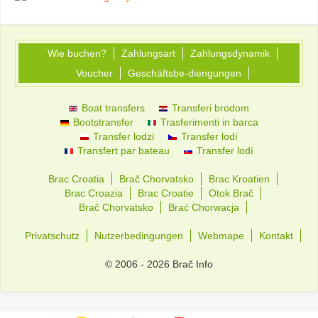
Wie buchen?
Zahlungsart
Zahlungsdynamik
Voucher
Geschäftsbe-diengungen
Boat transfers
Transferi brodom
Bootstransfer
Trasferimenti in barca
Transfer lodzi
Transfer lodí
Transfert par bateau
Transfer lodí
Brac Croatia
Brač Chorvatsko
Brac Kroatien
Brac Croazia
Brac Croatie
Otok Brač
Brač Chorvatsko
Brać Chorwacja
Privatschutz
Nutzerbedingungen
Webmape
Kontakt
© 2006 - 2026 Brač Info