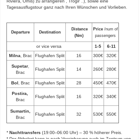
Riviera, Omis) zu arrangieren , Trogir ..), sowie eine
Tagesausflugstour ganz nach Ihren Wünschen und Vorlieben.
Distance
Price
/num of
Departure
Destination
(Nm)
passengers
or vice versa
1-5
6-11
Milna
, Brac
Flughafen Split
16
300€
320€
Supetar
,
Flughafen Split
14
260€
280€
Brac
Bol
, Brac
Flughafen Split
28
450€
470€
Postira,
Flughafen Split
16
320€
340€
Brac
Sumartin,
Flughafen Split
32
530€
550€
Brac
*
Nachttransfers
(19:00–06:00 Uhr) – 30 % höherer Preis.
* Der Abholort kann je nach Vereinbarung auch im Zentrum von