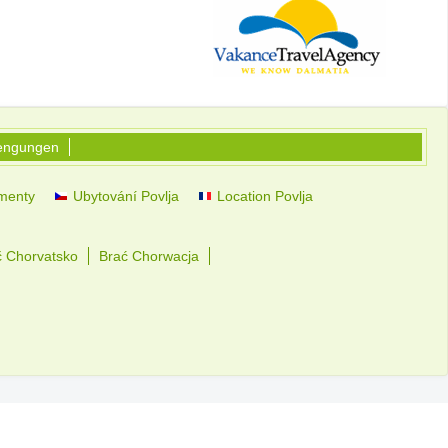
iengungen
amenty
Ubytování Povlja
Location Povlja
č Chorvatsko
Brać Chorwacja