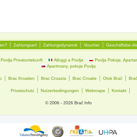
hen?
Zahlungsart
Zahlungsdynamik
Voucher
Geschäftsbe-d
Povlja Privatuntekunft
Alloggi a Povlja
Povlja Pokoje, Apart
Apartmany, pokoje Povlja
o
Brac Kroatien
Brac Croazia
Brac Croatie
Otok Brač
Bra
Privatschutz
Nutzerbedingungen
Webmape
Kontakt
© 2006 - 2026 Brač Info