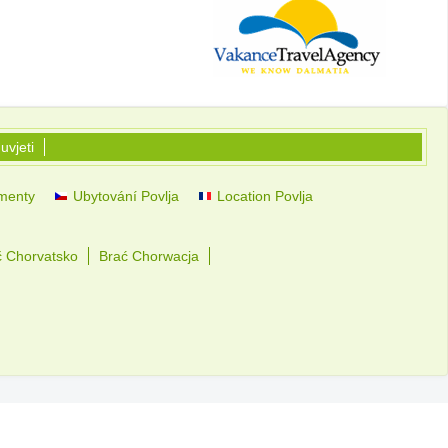
uvjeti
amenty
Ubytování Povlja
Location Povlja
č Chorvatsko
Brać Chorwacja