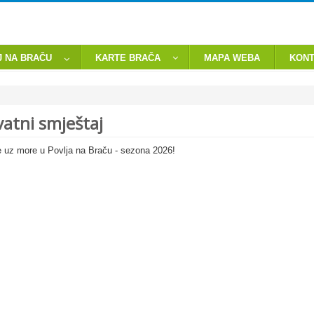
J NA BRAČU
KARTE BRAČA
MAPA WEBA
KONT
vatni smještaj
će uz more u Povlja na Braču - sezona 2026!