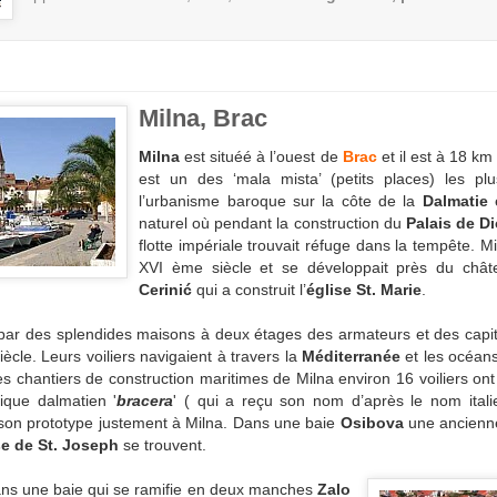
Milna, Brac
Milna
est situéé à l’ouest de
Brac
et il est à 18 k
est un des ‘mala mista’ (petits places) les p
l’urbanisme baroque sur la côte de la
Dalmatie
naturel où pendant la construction du
Palais de Di
flotte impériale trouvait réfuge dans la tempête. Mi
XVI ème siècle et se développait près du châ
Cerinić
qui a construit l’
église St. Marie
.
par des splendides maisons à deux étages des armateurs et des capi
iècle. Leurs voiliers navigaient à travers la
Méditerranée
et les océans
s chantiers de construction maritimes de Milna environ 16 voiliers ont
tique dalmatien '
bracera
' ( qui a reçu son nom d’après le nom italie
son prototype justement à Milna. Dans une baie
Osibova
une ancienne
se de St. Joseph
se trouvent.
ans une baie qui se ramifie en deux manches
Zalo