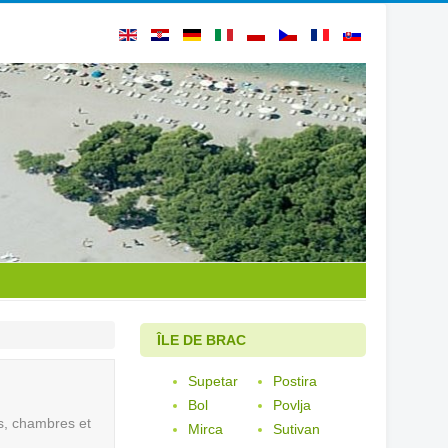
ÎLE DE BRAC
Supetar
Postira
Bol
Povlja
s, chambres et
Mirca
Sutivan