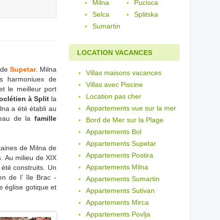
Milna
Pucisca
Selca
Splitska
Sumartin
LOCATION VACANCES
m de
Supetar
. Milna
Villas maisons vacances
lus harmoniuex de
Villas avec Piscine
et le meilleur port
Location pas cher
oclétien à Split
la
Appartements vue sur la mer
lna a été établi au
teau de la
famille
Bord de Mer sur la Plage
Appartements Bol
Appartements Supetar
taines de Milna de
Appartements Postira
. Au milieu de XIX
Appartements Milna
 été construits. Un
n de l’ île Brac -
Appartements Sumartin
 église gotique et
Appartements Sutivan
Appartements Mirca
Appartements Povlja