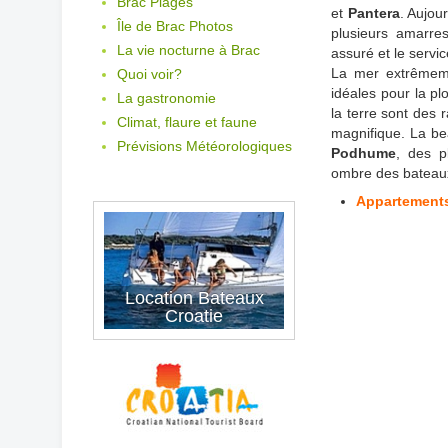
Brac Plages
et
Pantera
. Aujou
Île de Brac Photos
plusieurs amarr
La vie nocturne à Brac
assuré et le servi
La mer extrêmem
Quoi voir?
idéales pour la pl
La gastronomie
la terre sont des 
Climat, flaure et faune
magnifique. La b
Prévisions Météorologiques
Podhume
, des p
ombre des bateaux 
Appartements
Location Bateaux
Croatie