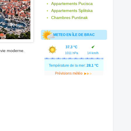
Appartements Pucisca
Appartements Splitska
Chambres Puntinak
METEO EN ÎLE DE BRAC
37.3 °C
a vie moderne.
1011 hPa
14 km/h
Température de la mer:
28.1 °C
Prévisions météo