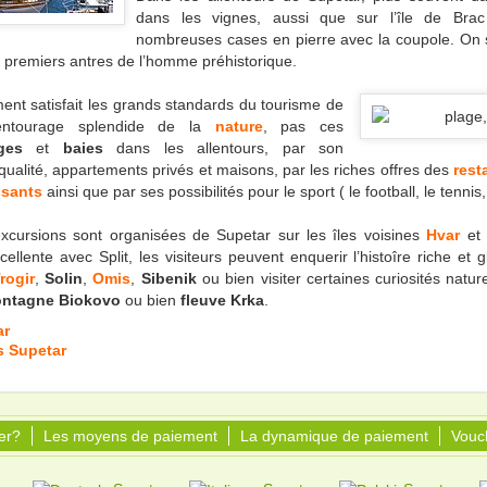
dans les vignes, aussi que sur l’île de Bra
nombreuses cases en pierre avec la coupole. On 
es premiers antres de l’homme préhistorique.
ent satisfait les grands standards du tourisme de
ntourage splendide de la
nature
, pas ces
ages
et
baies
dans les allentours, par son
ualité, appartements privés et maisons, par les riches offres des
rest
sants
ainsi que par ses possibilités pour le sport ( le football, le tennis
cursions sont organisées de Supetar sur les îles voisines
Hvar
et
llente avec Split, les visiteurs peuvent enquerir l’histoîre riche et g
rogir
,
Solin
,
Omis
,
Sibenik
ou bien visiter certaines curiosités natu
ntagne Biokovo
ou bien
fleuve Krka
.
ar
s Supetar
er?
Les moyens de paiement
La dynamique de paiement
Vouc