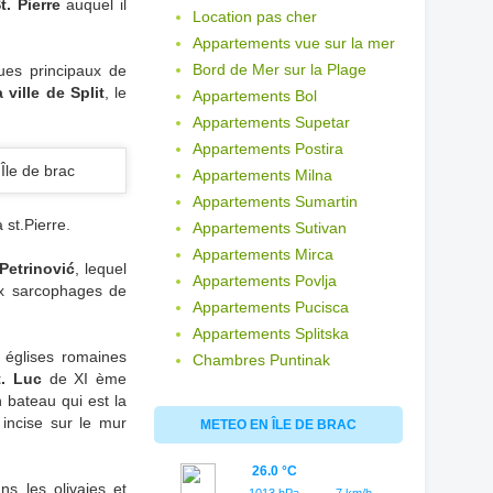
t. Pierre
auquel il
Location pas cher
Appartements vue sur la mer
Bord de Mer sur la Plage
ques principaux de
 ville de Split
, le
Appartements Bol
Appartements Supetar
Appartements Postira
Appartements Milna
Appartements Sumartin
 st.Pierre.
Appartements Sutivan
Appartements Mirca
 Petrinović
, lequel
Appartements Povlja
ux sarcophages de
Appartements Pucisca
Appartements Splitska
 églises romaines
Chambres Puntinak
t. Luc
de XI ème
n bateau qui est la
 incise sur le mur
METEO EN ÎLE DE BRAC
26.0 °C
ns les olivaies et