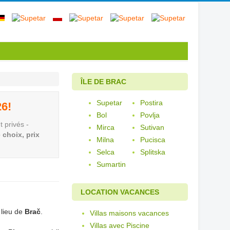
ÎLE DE BRAC
Supetar
Postira
26!
Bol
Povlja
 privés -
Mirca
Sutivan
 choix, prix
Milna
Pucisca
Selca
Splitska
Sumartin
LOCATION VACANCES
 lieu de
Brač
.
Villas maisons vacances
Villas avec Piscine