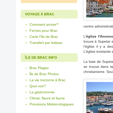
VOYAGE À BRAC
Comment arriver?
centre administrati
Ferries pour Brac
L’
église l'Annon
Carte l'île de Brac
trouve à Supetar 
Transfert par bateau
l’église il y a d
L’église éxistante
ÎLE DE BRAC INFO
La baie de Supet
se trouve dans la 
Brac Plages
christianisme. Sous
Île de Brac Photos
La vie nocturne à Brac
Quoi voir?
La gastronomie
Climat, flaure et faune
Prévisions Météorologiques