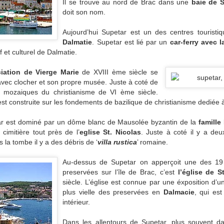
Il se trouve au nord de Brac dans une
baie de S
doit son nom.
Aujourd’hui Supetar est un des centres touristi
Dalmatie
. Supetar est lié par un
car-ferry avec la
f et culturel de Dalmatie.
ciation de Vierge Marie
de XVIII ème siècle se
avec clocher et son propre musée. Juste à coté de
es mozaiques du christianisme de VI ème siècle.
 est construite sur les fondements de bazilique de christianisme dediée à
ar est dominé par un dôme blanc de Mausolée byzantin de la
famille
cimitière tout près de l’
eglise St. Nicolas
. Juste à coté il y a de
 la tombe il y a des débris de ‘
villa rustica
’ romaine.
Au-dessus de Supetar on apperçoit une des 19
preservées sur l’île de Brac, c’est
l’église de S
siècle. L’église est connue par une éxposition d’u
plus vielle des preservées en
Dalmacie
, qui est
intérieur.
Dans les allentours de Supetar, plus souvent da