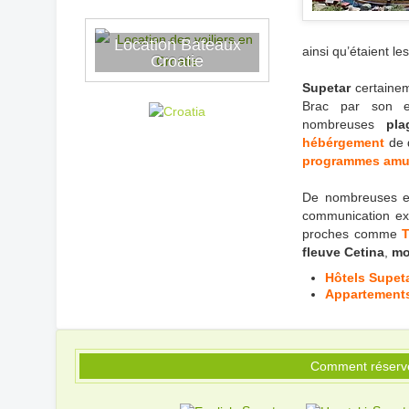
Location Bateaux
ainsi qu’étaient l
Croatie
Supetar
certainem
Brac par son e
nombreuses
pl
hébérgement
de q
programmes amu
De nombreuses ex
communication exce
proches comme
T
fleuve Cetina
,
mo
Hôtels Supet
Appartement
Comment réserv