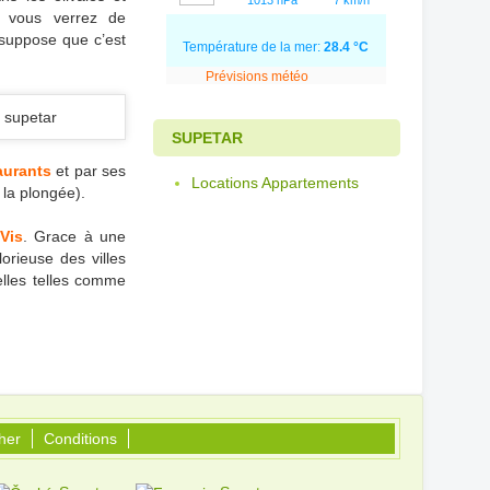
1013 hPa
7 km/h
c vous verrez de
suppose que c’est
Température de la mer:
28.4 °C
Prévisions météo
SUPETAR
aurants
et par ses
Locations Appartements
, la plongée).
Vis
. Grace à une
lorieuse des villes
relles telles comme
her
Conditions