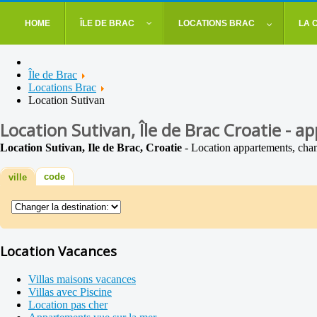
HOME
ÎLE DE BRAC
LOCATIONS BRAC
LA 
Île de Brac
Locations Brac
Location Sutivan
Location Sutivan, Île de Brac Croatie - 
Location Sutivan, Ile de Brac, Croatie
- Location appartements, cham
code
ville
Location Vacances
Villas maisons vacances
Villas avec Piscine
Location pas cher