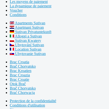
Les moyens de paiement
La dynamique de paiement
Voucher
Conditions
Apartments Sutivan
Apartmani Sutivan
Sutivan Privatuntekunft
Alloggi a Sutivan
Sutivan Kwatery
Ubytování Sutivan
Location Sutivan
Ubytovanie Sutivan
Brac Croatia
Brač Chorvatsko
Brac Kroatien
Brac Croazia
Brac Croatie
Otok Brač
Brač Chorvatsko
Brać Chorwacja
Protection de la confidentialité
Conditions d'utilisation