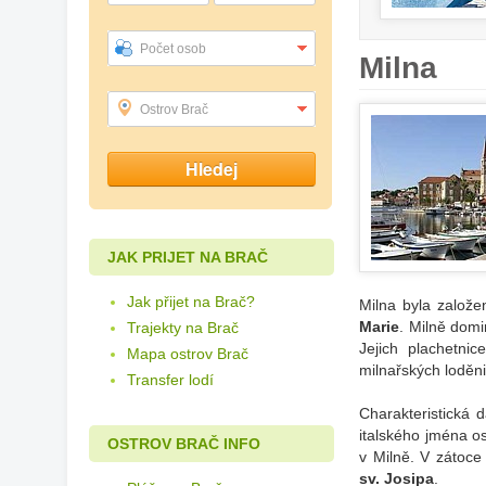
Počet osob
Milna
Ostrov Brač
JAK PRIJET NA BRAČ
Jak přijet na Brač?
Milna byla založe
Marie
. Milně domi
Trajekty na Brač
Jejich plachetni
Mapa ostrov Brač
milnařských loděn
Transfer lodí
Charakteristická 
italského jména o
OSTROV BRAČ INFO
v Milně. V zátoc
sv. Josipa
.