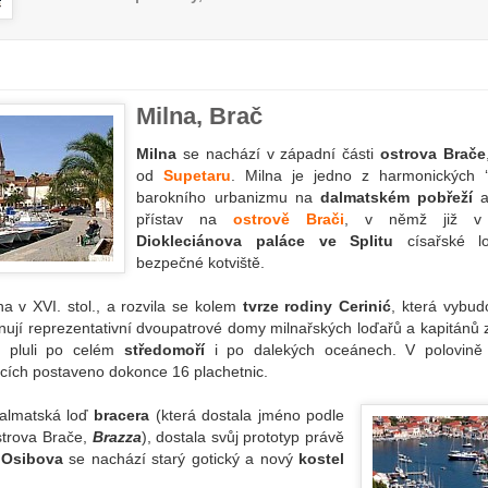
Milna, Brač
Milna
se nachází v západní části
ostrova Brače
od
Supetaru
. Milna je jedno z harmonických 
barokního urbanizmu na
dalmatském pobřeží
a 
přístav na
ostrově Brači
, v němž již v
Diokleciánova paláce ve Splitu
císařské lo
bezpečné kotviště.
na v XVI. stol., a rozvila se kolem
tvrze rodiny Cerinić
, která vybu
nují reprezentativní dvoupatrové domy milnařských loďařů a kapitánů z 
ce pluli po celém
středomoří
i po dalekých oceánech. V polovině 
icích postaveno dokonce 16 plachetnic.
dalmatská loď
bracera
(která dostala jméno podle
strova Brače,
Brazza
), dostala svůj prototyp právě
e
Osibova
se nachází starý gotický a nový
kostel