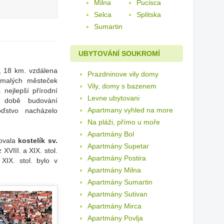
Milna
Pucisca
Selca
Splitska
Sumartin
UBYTOVÁNÍ SOUKROMÍ
, 18 km. vzdálena
Prazdninove vily domy
‘malých městeček
Vily, domy s bazenem
nejlepší přírodní
Levne ubytovani
 době budování
Apartmany vyhled na more
ďstvo nacházelo
Na pláži, přímo u moře
Apartmány Bol
dovala
kostelík sv.
Apartmány Supetar
XVIII. a XIX. stol.
Apartmány Postira
XIX. stol. bylo v
Apartmány Milna
Apartmány Sumartin
Apartmány Sutivan
Apartmány Mirca
Apartmány Povlja