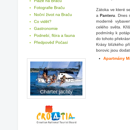
Pláže na Braču
Fotografie Braču
Zátoka ve které s
Noční život na Braču
a
Panteru
. Dnes s
moderně vybaven
Co vidět?
celého světa. Kři
Gastronomie
podmínky k potápě
Podnebí, flóra a fauna
do tohoto překrá
Předpověď Počasí
Krásy blízkého př
borovic jsou doda
Apartmány M
Charter jachty