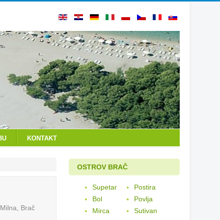
BU
KONTAKT
OSTROV BRAČ
Supetar
Postira
Bol
Povlja
Milna, Brač
Mirca
Sutivan