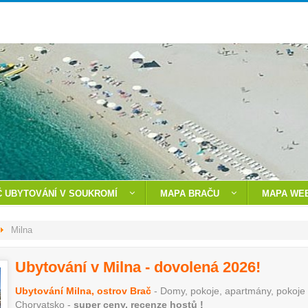
 UBYTOVÁNÍ V SOUKROMÍ
MAPA BRAČU
MAPA WE
Milna
Ubytování v Milna - dovolená 2026!
Ubytování Milna, ostrov Brač
- Domy, pokoje, apartmány, pokoje 
Chorvatsko -
super ceny, recenze hostů !