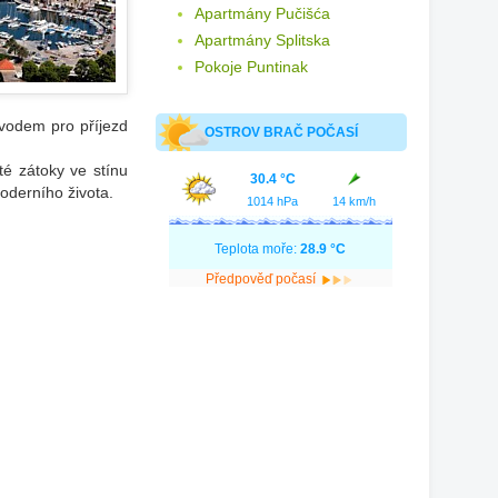
Apartmány Pučišća
Apartmány Splitska
Pokoje Puntinak
ůvodem pro příjezd
OSTROV BRAČ POČASÍ
yté zátoky ve stínu
30.4 °C
oderního života.
1014 hPa
14 km/h
Teplota moře:
28.9 °C
Předpověď počasí