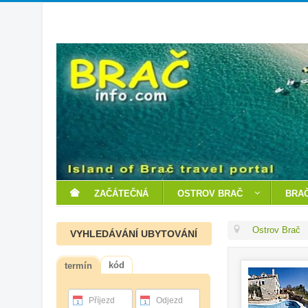
ZAČÁTEČNÁ
OSTROV BRAČ
BRAČ
Ostrov Brač
VYHLEDÁVÁNÍ UBYTOVÁNÍ
kód
termín
Příjezd
Odjezd