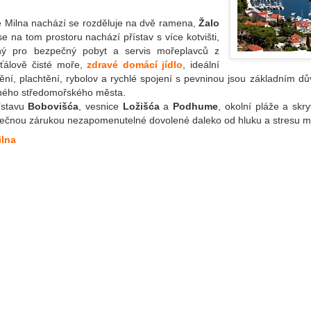
e Milna nachází se rozděluje na dvě ramena,
Žalo
e na tom prostoru nachází přístav s více kotvišti,
ý pro bezpečný pobyt a servis mořeplavců z
šťálově čisté moře,
zdravé domácí jídlo
, ideální
ní, plachtění, rybolov a rychlé spojení s pevninou jsou základním d
sného středomořského města.
ístavu
Bobovišća
, vesnice
Ložišća
a
Podhume
, okolní pláže a skr
tečnou zárukou nezapomenutelné dovolené daleko od hluku a stresu m
ilna