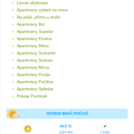
Levne ubytovani
Apartmany vyhled na more
Na pláži, přímo u moře
Apartmány Bol
Apartmány Supetar
Apartmány Postira
Apartmány Milna
Apartmány Sumartin
Apartmány Sutivan
Apartmány Mirca
Apartmány Povlja
Apartmány Pučišća
Apartmány Splitska
Pokoje Puntinak
OSTROV BRAČ POČASÍ
34.5 °C
1014 hPa
7 km/h