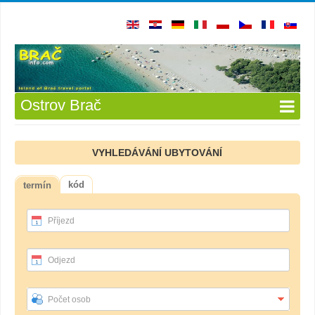
Ostrov Brač
VYHLEDÁVÁNÍ UBYTOVÁNÍ
kód
termín
Příjezd
Odjezd
Počet osob