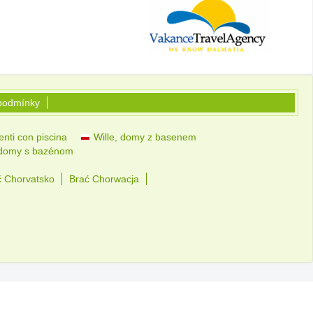
podmínky
nti con piscina
Wille, domy z basenem
 domy s bazénom
č Chorvatsko
Brać Chorwacja