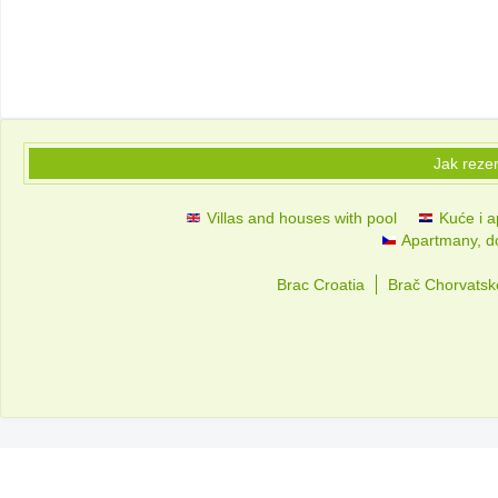
Jak reze
Villas and houses with pool
Kuće i a
Apartmany, d
Brac Croatia
Brač Chorvatsk