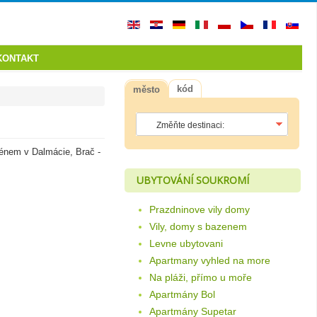
KONTAKT
kód
město
énem v Dalmácie, Brač -
UBYTOVÁNÍ SOUKROMÍ
Prazdninove vily domy
Vily, domy s bazenem
Levne ubytovani
Apartmany vyhled na more
Na pláži, přímo u moře
Apartmány Bol
Apartmány Supetar