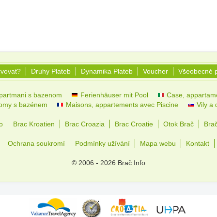
rvovat?
Druhy Plateb
Dynamika Plateb
Voucher
Všeobecné 
partmani s bazenom
Ferienhäuser mit Pool
Case, appartame
omy s bazénem
Maisons, appartements avec Piscine
Vily a
o
Brac Kroatien
Brac Croazia
Brac Croatie
Otok Brač
Bra
Ochrana soukromí
Podmínky užívání
Mapa webu
Kontakt
© 2006 - 2026 Brač Info