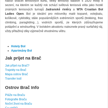
nabízí dvacet tenisových kurtů, velký tenisový stadion s 1820 místy k
sezení, na kterém se každý rok schází světová tenisová elita jako hosté
známých tenisových turnajů
Jadranské riviéry
a
WTA Croatian Bol
Ladies Open
. Bol je ideální pro milovníky malé kopané, volejbalu,
košíkové, cyklistiky, stále populárnějších extrémních sportů (trekking, free
climbing, paragliding…), vodních sportů, ze kterých zdůrazňujeme
potápění a windsurfing. V bolském akvatoriu naleznete pravý surfařský ráj,
vždy přitažlivý díky výjimečně vhodnému větru.
Hotely Bol
Apartmány Bol
Jak prijet na Brač
Jak přijet na Brač?
Trajekty na Brač
Mapa ostrov Brač
Transfer lodí
Ostrov Brač Info
Pláže na Braču
Fotografie Braču
Noční život na Braču
Co vidět?