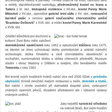
archeologické nálezy a památky - římská cisterna na vodu, náhrobní stély
a reliéfy, starokřesťanské sarkofágy,
předrománský kostel sv. Ivana a
Tudora
z XI. stol.,
biskupská rezidence
z XII.stol.,
kostel Panny Marie
Milostivé
z XV.stol., opevněné
gotické letní sídlo
z XV. stol.,
renesanční
barokní palác
s cennou
galerií současného chorvatského umění
‘Branislav Dešković’
z XVII. stol. a místní
kostel Panny Marie Karmelské
z XVIII. stol.
Zvláštní důležitost pro duchovní a
kulturní život Bolu mělo založení
dominikánské společnosti
roku 1462 a vybudování
kláštera
roku 1475,
ve kterém se dnes uchovávají sbírky prehistorické a antické námořní
archeologie, sbírka římského a raně chorvatského stavebnictví a
sochařství, numizmatická sbírka a sbírka církevních předmětů. Muzeum
vlastní i obraz Madony s Dítětem a svatými, dílo benátského malíře
Tintoretta
z roku 1563.
Bol kromě svých kvalitních hotelů nabízí více než 2500 lůžek v
privátním
ubytování
. Kromě množství malých restaurací u moře,
diskoték a klubů
,
Bol nabízí i chvíle uvolnění při dalmatské klapské písni, vystoupení
známých operních pěvců, divadelní představení ale i výtvarné výstavy
známých umělců.
Jako největší
turistické středisko
na ostrově Brači, Bol svým hostům