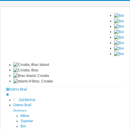
Ostrov Brač
Začátečná
Ostrov Brač
Destinace
Milna
Supetar
Bol