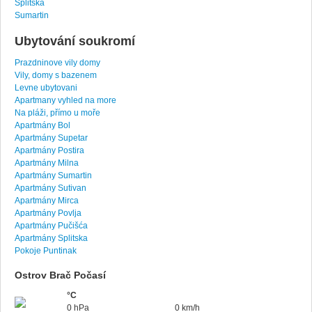
Splitska
Sumartin
Ubytování soukromí
Prazdninove vily domy
Vily, domy s bazenem
Levne ubytovani
Apartmany vyhled na more
Na pláži, přímo u moře
Apartmány Bol
Apartmány Supetar
Apartmány Postira
Apartmány Milna
Apartmány Sumartin
Apartmány Sutivan
Apartmány Mirca
Apartmány Povlja
Apartmány Pučišća
Apartmány Splitska
Pokoje Puntinak
Ostrov Brač Počasí
°C
0 hPa
0 km/h