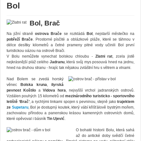
Bol
Bol, Brač
Na jižní straně
ostrova Brače
se rozkládá
Bol
, nejstarší městečko na
pobřeží Brače
. Prostorné písčité a oblázkové pláže, které se táhnou v
délce desítky kilometrů a četné prameny pitné vody učinili Bol první
turistickou oázou na ostrově Brači.
V Bolu nemůžete vynechat bolskou chloubu -
Zlatni rat
, zcela jistě
nejkrásnější pláž celého
Jadranu
, která svůj mys posouvá hned na jednu,
hned na druhou stranu - hrajíc tak nějakou zvláštní hru s větrem a vlnami.
Nad Bolem se zvedá horský
věnec
Bolska kruna
,
ilyrská
pevnost Koštilo
a
Vidova hora
, nejvyšší vrchol jadranských ostrovů.
Vzdálen pouhých 15 kilometrů od
mezinárodního turisticko - sportovního
letiště ‘Brač’
, a rychlými linkami spojen s pevninou, stejně jako
trajektem
ze
Supetaru
, Bol je dostupný koutek, který vábí křišťálově bystrým mořem,
zachovalou přírodou a panenskou krásou kamenných ostrovních domů,
které opěvoval i básník
Tin Ujević
.
O bohaté historii Bolu, která sahá
až do antické doby svědčí četné