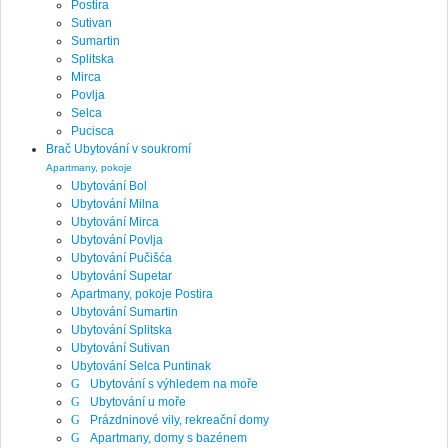
Postira
Sutivan
Sumartin
Splitska
Mirca
Povlja
Selca
Pucisca
Brač Ubytování v soukromí
Apartmany, pokoje
Ubytování Bol
Ubytování Milna
Ubytování Mirca
Ubytování Povlja
Ubytování Pučišća
Ubytování Supetar
Apartmany, pokoje Postira
Ubytování Sumartin
Ubytování Splitska
Ubytování Sutivan
Ubytování Selca Puntinak
Ubytování s výhledem na moře
Ubytování u moře
Prázdninové vily, rekreační domy
Apartmany, domy s bazénem