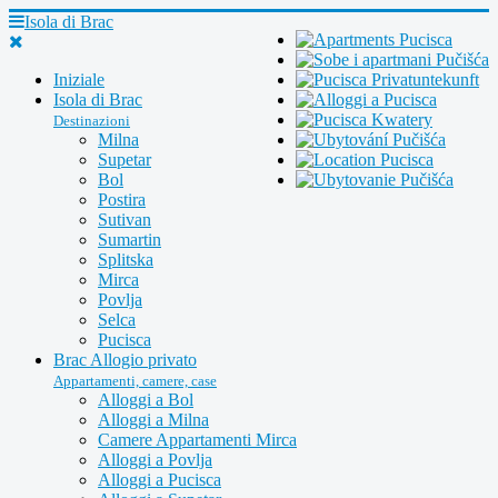
Isola di Brac
Iniziale
Isola di Brac
Destinazioni
Milna
Supetar
Bol
Postira
Sutivan
Sumartin
Splitska
Mirca
Povlja
Selca
Pucisca
Brac Allogio privato
Appartamenti, camere, case
Alloggi a Bol
Alloggi a Milna
Camere Appartamenti Mirca
Alloggi a Povlja
Alloggi a Pucisca