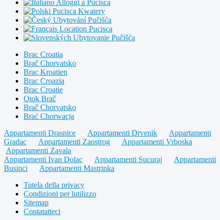
Alloggi a Pucisca
Pucisca Kwatery
Ubytování Pučišća
Location Pucisca
Ubytovanie Pučišća
Brac Croatia
Brač Chorvatsko
Brac Kroatien
Brac Croazia
Brac Croatie
Otok Brač
Brač Chorvatsko
Brać Chorwacja
Appartamenti Drasnice
Appartamenti Drvenik
Appartamenti
Gradac
Appartamenti Zaostrog
Appartamenti Vrboska
Appartamenti Zavala
Appartamenti Ivan Dolac
Appartamenti Sucuraj
Appartamenti
Businci
Appartamenti Mastrinka
Tutela della privacy
Condizioni per lutilizzo
Sitemap
Contatatteci