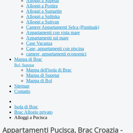
Alloggi a Supetar
Alloggi a Postira
Alloggi a Sumartin
Alloggi a Splitska
Alloggi a Sutivan
Camere Appartamenti Selca (Puntinak)
Appartamenti con vista mare
Appartamenti sul mare
Case Vacanza
Case, appartamenti con piscina
camere, appartamenti economici
Mappa di Brac
Bol, Supetar
Mappa dell'isola di Brac
Mappa di Supetar
Mappa di Bol
Sitemap
Contatto
Isola di Brac
Brac Allogio privato
Alloggi a Pucisca
Appartamenti Pucisca, Brac Croazia -