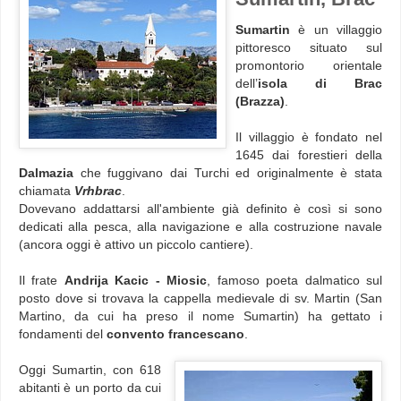
Sumartin
è un villaggio
pittoresco situato sul
promontorio orientale
dell’
isola di Brac
(Brazza)
.
Il villaggio è fondato nel
1645 dai forestieri della
Dalmazia
che fuggivano dai Turchi ed originalmente è stata
chiamata
Vrhbrac
.
Dovevano addattarsi all'ambiente già definito è così si sono
dedicati alla pesca, alla navigazione e alla costruzione navale
(ancora oggi è attivo un piccolo cantiere).
Il frate
Andrija Kacic - Miosic
, famoso poeta dalmatico sul
posto dove si trovava la cappella medievale di sv. Martin (San
Martino, da cui ha preso il nome Sumartin) ha gettato i
fondamenti del
convento francescano
.
Oggi Sumartin, con 618
abitanti è un porto da cui