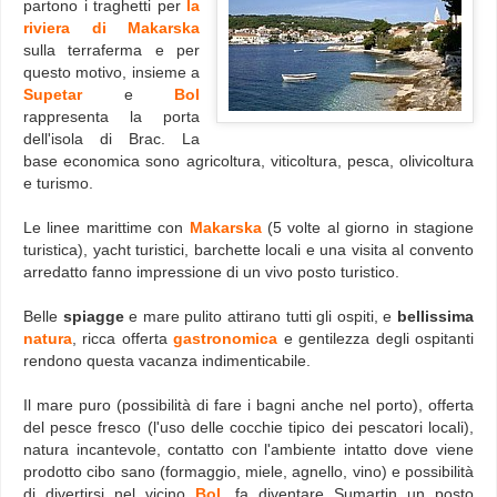
partono i traghetti per
la
riviera di Makarska
sulla terraferma e per
questo motivo, insieme a
Supetar
e
Bol
rappresenta la porta
dell'isola di Brac. La
base economica sono agricoltura, viticoltura, pesca, olivicoltura
e turismo.
Le linee marittime con
Makarska
(5 volte al giorno in stagione
turistica), yacht turistici, barchette locali e una visita al convento
arredatto fanno impressione di un vivo posto turistico.
Belle
spiagge
e mare pulito attirano tutti gli ospiti, e
bellissima
natura
, ricca offerta
gastronomica
e gentilezza degli ospitanti
rendono questa vacanza indimenticabile
.
Il mare puro (possibilità di fare i bagni anche nel porto), offerta
del pesce fresco (l'uso delle cocchie tipico dei pescatori locali),
natura incantevole, contatto con l'ambiente intatto dove viene
prodotto cibo sano (formaggio, miele, agnello, vino) e possibilità
di divertirsi nel vicino
Bol
, fa diventare Sumartin un posto