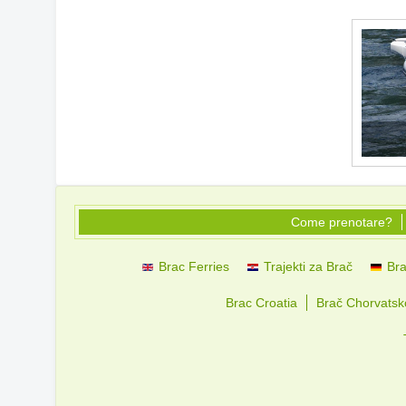
Come prenotare?
Brac Ferries
Trajekti za Brač
Bra
Brac Croatia
Brač Chorvatsk