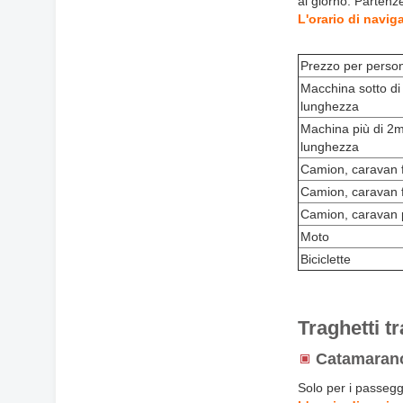
al giorno. Partenze
L'orario di navig
Prezzo per perso
Macchina sotto di
lunghezza
Machina più di 2m
lunghezza
Camion, caravan 
Camion, caravan 
Camion, caravan p
Moto
Biciclette
Traghetti t
Catamara
Solo per i passegg