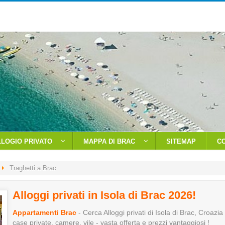
LLOGIO PRIVATO
MAPPA DI BRAC
SITEMAP
C
Traghetti a Brac
Alloggi privati in Isola di Brac 2026!
Appartamenti Brac
- Cerca Alloggi privati di Isola di Brac, Croazi
case private, camere, vile - vasta offerta e prezzi vantaggiosi !