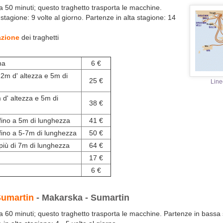
ca 50 minuti; questo traghetto trasporta le macchine.
stagione: 9 volte al giorno. Partenze in alta stagione: 14
azione
dei traghetti
na
6 €
 2m d' altezza e 5m di
25 €
Line
 d' altezza e 5m di
38 €
fino a 5m di lunghezza
41 €
fino a 5-7m di lunghezza
50 €
iù di 7m di lunghezza
64 €
17 €
6 €
Sumartin
- Makarska - Sumartin
rca 60 minuti; questo traghetto trasporta le macchine. Partenze in bassa 