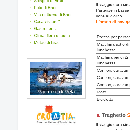
Spiagge di Brac
Il viaggio dura cir
Foto di Brac
Partenze in bassa 
Vita notturna di Brac
volte al giorno.
Cosa visitare?
L'orario di navig
Gastronomia
Clima, flora e fauna
Prezzo per perso
Meteo di Brac
Macchina sotto di
lunghezza
Machina più di 2m
lunghezza
Camion, caravan 
Camion, caravan 
Camion, caravan p
Vacanze di Vela
Vacanze di Vela
Moto
Biciclette
Traghetto
Il viaggio dura ci