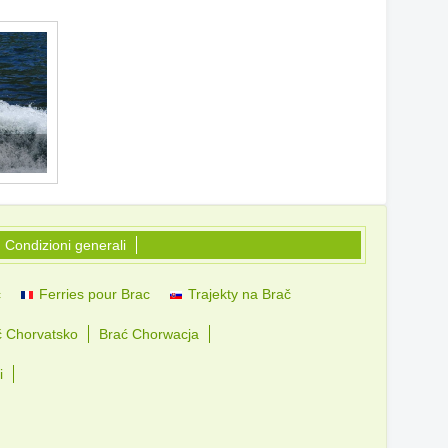
Condizioni generali
č
Ferries pour Brac
Trajekty na Brač
č Chorvatsko
Brać Chorwacja
i