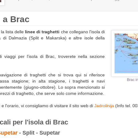
i a Brac
la lista delle
linee di traghetti
che collegano l'isola di
 di Dalmazia (Split e Makarska) e altre isole della
.
i viaggi per l'isola di Brac, troverete nella sezione
vigazione di traghetti che si trova qui si riferisce
Brac i
bassa stagione; in alta stagione, i traghetti e navi
uentemente (giugno-ottobre). Lo sopra menzionato si
 prezzi di traghetto, che serve solo come informazione.
li e l'orario, vi consigliamo di visitare il sito web di
Jadrolinija
(Info tel. 0
ocali per
l'isola di Brac
upetar
- Split - Supetar