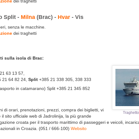
azione
dei traghetti
 Split -
Milna
(Brac) -
Hvar
- Vis
eri, senza le macchine.
azione
dei traghetti
ti sulla isola di Brac:
 21 63 13 57
,
5 21 64 82 24
,
Split
+385 21 338 305, 338 333
rasporto in catamarano) Split +385 21 345 852
i di orari, prenotazioni, prezzi, compra dei biglietti, vi
Traghetto
e il sito ufficiale web di Jadrolinija, la più grande
zione croata per il trasporto marittimo di passeggeri e veicoli, incarica
rnazionali in Croazia. (051 / 666-100)
Websito