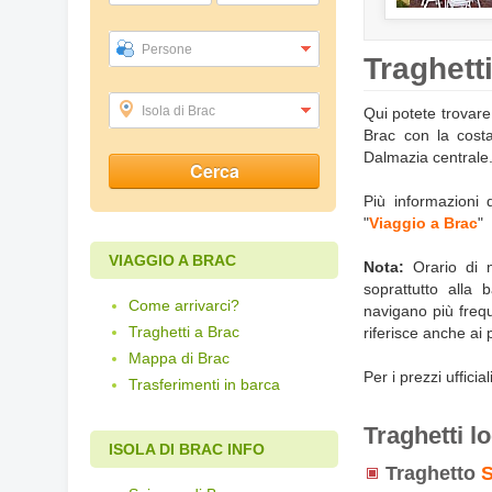
Persone
Traghett
Isola di Brac
Qui potete trovare 
Brac con la costa
Dalmazia centrale
Più informazioni d
"
Viaggio a Brac
"
VIAGGIO A BRAC
Nota:
Orario di na
soprattutto alla 
Come arrivarci?
navigano più freq
Traghetti a Brac
riferisce anche ai
Mappa di Brac
Per i prezzi ufficia
Trasferimenti in barca
Traghetti l
ISOLA DI BRAC INFO
Traghetto
S