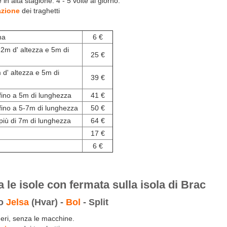
 in alta stagione: 4 - 5 volte al giorno.
azione
dei traghetti
na
6 €
 2m d' altezza e 5m di
25 €
 d' altezza e 5m di
39 €
fino a 5m di lunghezza
41 €
fino a 5-7m di lunghezza
50 €
iù di 7m di lunghezza
64 €
17 €
6 €
ra le isole con
fermata sulla isola di Brac
no
Jelsa
(Hvar) -
Bol
- Split
eri, senza le macchine.