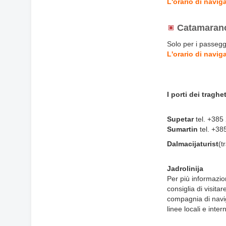
L'orario di navig
Catamarano
Solo per i passegg
L'orario di navig
I porti dei traghet
Supetar
tel. +385
Sumartin
tel. +38
Dalmacijaturist
(t
Jadrolinija
Per più informazion
consiglia di visitar
compagnia di naviga
linee locali e inte