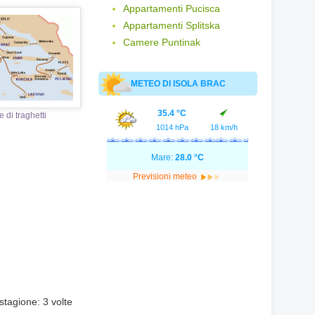
Appartamenti Pucisca
Appartamenti Splitska
Camere Puntinak
METEO DI ISOLA BRAC
35.4 °C
e di traghetti
1014 hPa
18 km/h
Mare:
28.0 °C
Previsioni meteo
stagione: 3 volte