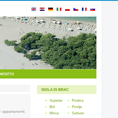
ONTATTO
ISOLA DI BRAC
Supetar
Postira
Bol
Povlja
a - appartamenti,
Mirca
Sutivan