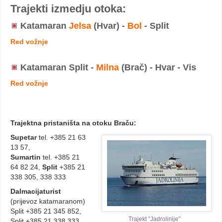
Trajekti izmedju otoka:
Katamaran
Jelsa
(Hvar) -
Bol
- Split
Red vožnje
Katamaran Split -
Milna
(Brač) - Hvar - Vis
Red vožnje
Trajektna pristaništa na otoku Braču:
Supetar
tel. +385 21 63
13 57
,
Sumartin
tel. +385 21
64 82 24
,
Split
+385 21
338 305, 338 333
Dalmacijaturist
(prijevoz katamaranom)
Split +385 21 345 852,
Trajekt "Jadrolinije"
Split +385 21 338 333