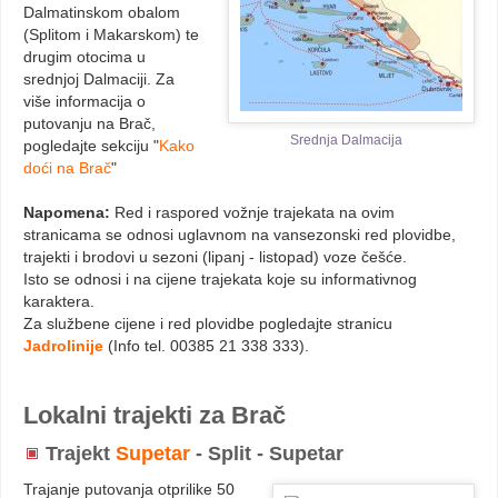
Dalmatinskom obalom
(Splitom i Makarskom) te
drugim otocima u
srednjoj Dalmaciji. Za
više informacija o
putovanju na Brač,
Srednja Dalmacija
pogledajte sekciju "
Kako
doći na Brač
"
Napomena:
Red i raspored vožnje trajekata na ovim
stranicama se odnosi uglavnom na vansezonski red plovidbe,
trajekti i brodovi u sezoni (lipanj - listopad) voze češće.
Isto se odnosi i na cijene trajekata koje su informativnog
karaktera.
Za službene cijene i red plovidbe pogledajte stranicu
Jadrolinije
(Info tel. 00385 21 338 333).
Lokalni trajekti za Brač
Trajekt
Supetar
- Split - Supetar
Trajanje putovanja otprilike 50