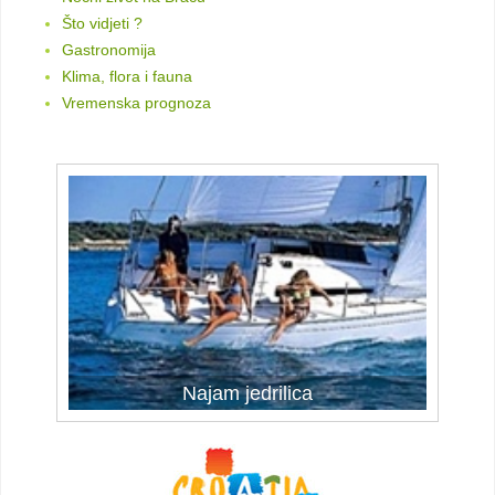
Što vidjeti ?
Gastronomija
Klima, flora i fauna
Vremenska prognoza
Najam jedrilica
Najam jedrilica