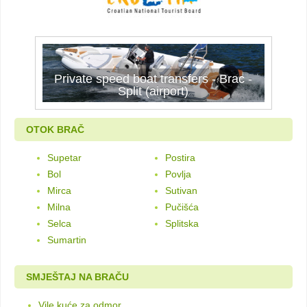
Private speed boat transfers - Brac -
Private speed boat transfers - Brac -
Split (airport)
Split (airport)
OTOK BRAČ
Supetar
Postira
Bol
Povlja
Mirca
Sutivan
Milna
Pučišća
Selca
Splitska
Sumartin
SMJEŠTAJ NA BRAČU
Vile kuće za odmor