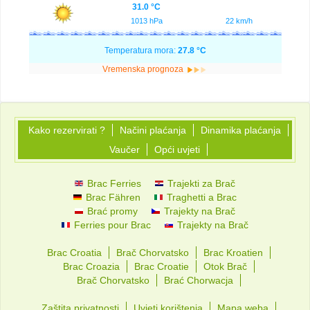
31.0 °C
1013 hPa
22 km/h
Temperatura mora:
27.8 °C
Vremenska prognoza
Kako rezervirati ?
Načini plaćanja
Dinamika plaćanja
Vaučer
Opći uvjeti
Brac Ferries
Trajekti za Brač
Brac Fähren
Traghetti a Brac
Brać promy
Trajekty na Brač
Ferries pour Brac
Trajekty na Brač
Brac Croatia
Brač Chorvatsko
Brac Kroatien
Brac Croazia
Brac Croatie
Otok Brač
Brač Chorvatsko
Brać Chorwacja
Zaštita privatnosti
Uvjeti korištenja
Mapa weba