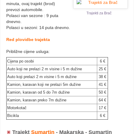
minuta, ovaj trajekt (brod)
prevozi automobile.
Trajekti za Brač
Polasci van sezone : 9 puta
dnevno.
Polasci u sezoni: 14 puta dnevno.
Red plovidbe trajekta
Približne cijene usluga:
Cijena po osobi
6 €
Auto koji ne prelazi 2 m visine i 5 m dužine
25 €
Auto koji prelazi 2 m visine i 5 m dužine
38 €
Kamion, karavan koji ne prelazi 5m dužine
41 €
Kamion, karavan od 5 do 7m dužine
50 €
Kamion, karavan preko 7m dužine
64 €
Motorkotač
17 €
Bicikla
6 €
Trajekt
Sumartin
- Makarska - Sumartin