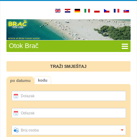
Otok Brač
TRAŽI SMJEŠTAJ
kodu
po datumu
Dolazak
Odlazak
Broj osoba