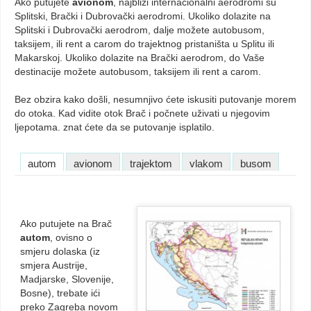
Ako putujete
avionom
, najbliži internacionalni aerodromi su
Splitski, Brački i Dubrovački aerodromi. Ukoliko dolazite na
Splitski i Dubrovački aerodrom, dalje možete autobusom,
taksijem, ili rent a carom do trajektnog pristaništa u Splitu ili
Makarskoj. Ukoliko dolazite na Brački aerodrom, do Vaše
destinacije možete autobusom, taksijem ili rent a carom.
Bez obzira kako došli, nesumnjivo ćete iskusiti putovanje morem
do otoka. Kad vidite otok Brač i počnete uživati u njegovim
ljepotama. znat ćete da se putovanje isplatilo.
autom
avionom
trajektom
vlakom
busom
Ako putujete na Brač
autom
, ovisno o
smjeru dolaska (iz
smjera Austrije,
Madjarske, Slovenije,
Bosne), trebate ići
preko Zagreba novom