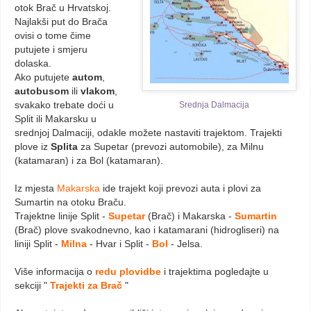
otok Brač u Hrvatskoj.
Najlakši put do Brača
ovisi o tome čime
putujete i smjeru
dolaska.
Ako putujete
autom
,
autobusom
ili
vlakom
,
svakako trebate doći u
Srednja Dalmacija
Split ili Makarsku u
srednjoj Dalmaciji, odakle možete nastaviti trajektom. Trajekti
plove iz
Splita
za Supetar (prevozi automobile), za Milnu
(katamaran) i za Bol (katamaran).
Iz mjesta
Makarska
ide trajekt koji prevozi auta i plovi za
Sumartin na otoku Braču.
Trajektne linije Split -
Supetar
(Brač) i Makarska -
Sumartin
(Brač) plove svakodnevno, kao i katamarani (hidrogliseri) na
liniji Split -
Milna
- Hvar i Split -
Bol
- Jelsa.
Više informacija o
redu plovidbe
i trajektima pogledajte u
sekciji "
Trajekti za Brač
"