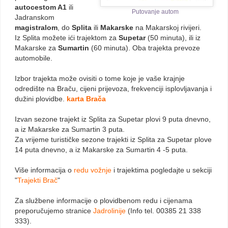
autocestom A1
ili
Putovanje autom
Jadranskom
magistralom
, do
Splita
ili
Makarske
na Makarskoj rivijeri.
Iz Splita možete ići trajektom za
Supetar
(50 minuta), ili iz
Makarske za
Sumartin
(60 minuta). Oba trajekta prevoze
automobile.
Izbor trajekta može ovisiti o tome koje je vaše krajnje
odredište na Braču, cijeni prijevoza, frekvenciji isplovljavanja i
dužini plovidbe.
karta Brača
Izvan sezone trajekt iz Splita za Supetar plovi 9 puta dnevno,
a iz Makarske za Sumartin 3 puta.
Za vrijeme turističke sezone trajekti iz Splita za Supetar plove
14 puta dnevno, a iz Makarske za Sumartin 4 -5 puta.
Više informacija o
redu vožnje
i trajektima pogledajte u sekciji
"
Trajekti Brač
"
Za službene informacije o plovidbenom redu i cijenama
preporučujemo stranice
Jadrolinije
(Info tel. 00385 21 338
333).