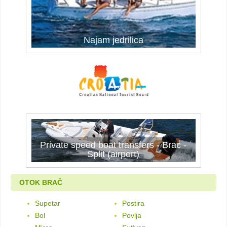
Najam jedrilica
Najam jedrilica
Private speed boat transfers - Brac -
Private speed boat transfers - Brac -
Split (airport)
Split (airport)
OTOK BRAČ
Supetar
Postira
Bol
Povlja