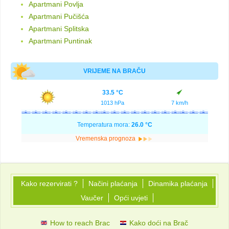
Apartmani Povlja
Apartmani Pučišća
Apartmani Splitska
Apartmani Puntinak
VRIJEME NA BRAČU
33.5 °C
1013 hPa
7 km/h
Temperatura mora:
26.0 °C
Vremenska prognoza
Kako rezervirati ?
Načini plaćanja
Dinamika plaćanja
Vaučer
Opći uvjeti
How to reach Brac
Kako doći na Brač