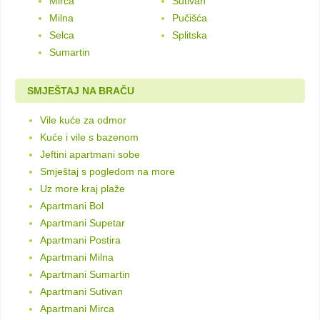
Mirca
Sutivan
Milna
Pučišća
Selca
Splitska
Sumartin
SMJEŠTAJ NA BRAČU
Vile kuće za odmor
Kuće i vile s bazenom
Jeftini apartmani sobe
Smještaj s pogledom na more
Uz more kraj plaže
Apartmani Bol
Apartmani Supetar
Apartmani Postira
Apartmani Milna
Apartmani Sumartin
Apartmani Sutivan
Apartmani Mirca