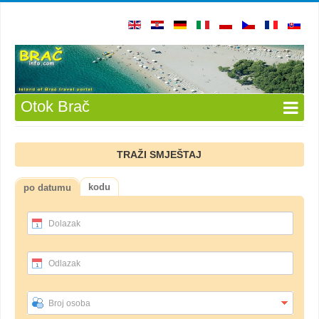
Otok Brač
TRAŽI SMJEŠTAJ
kodu
po datumu
Dolazak
Odlazak
Broj osoba