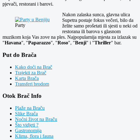
pjevači, restorani i barovi.
Nakon zalaska sunca, glavna ulica
Supetra postaje fokus večeri, bilo da
Party
želite samo prošetati ili sjesti u neki od
restorana ili barova s glasnom
muzikom koja Vas zove na ples. Najpopularnija mjesta za izlazak su
"
Havana
", "
Paparazzo
", "
Roso
", "
Benji
" i "
Thriller
" bar.
Put do Brača
Kako doći na Brač
Trajekti za Brač
Karta Brača
Transferi brodom
Otok Brač Info
Plaže na Braču
Slike Brača
Noćni život na Braču
Što vidjeti ?
Gastronomija
Klima, flora i fauna