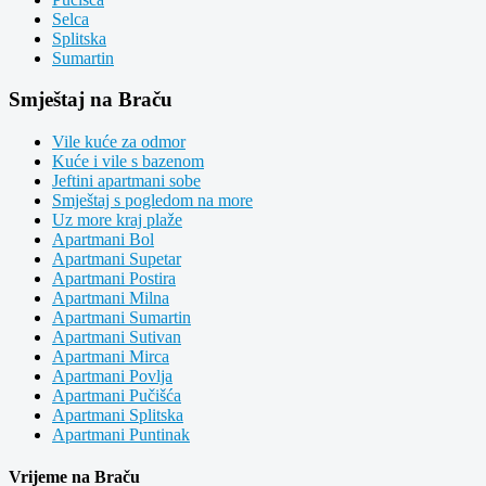
Selca
Splitska
Sumartin
Smještaj na Braču
Vile kuće za odmor
Kuće i vile s bazenom
Jeftini apartmani sobe
Smještaj s pogledom na more
Uz more kraj plaže
Apartmani Bol
Apartmani Supetar
Apartmani Postira
Apartmani Milna
Apartmani Sumartin
Apartmani Sutivan
Apartmani Mirca
Apartmani Povlja
Apartmani Pučišća
Apartmani Splitska
Apartmani Puntinak
Vrijeme na Braču