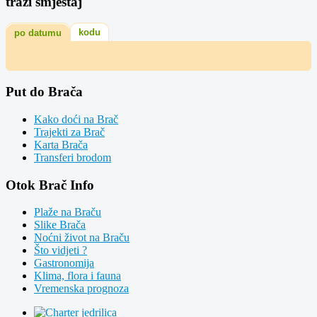
traži smještaj
kodu
po datumu
Put do Brača
Kako doći na Brač
Trajekti za Brač
Karta Brača
Transferi brodom
Otok Brač Info
Plaže na Braču
Slike Brača
Noćni život na Braču
Što vidjeti ?
Gastronomija
Klima, flora i fauna
Vremenska prognoza