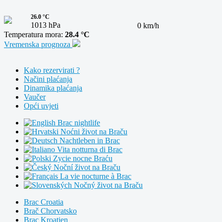
26.0 °C
1013 hPa
0 km/h
Temperatura mora:
28.4 °C
Vremenska prognoza
Kako rezervirati ?
Načini plaćanja
Dinamika plaćanja
Vaučer
Opći uvjeti
Brac nightlife
Noćni život na Braču
Nachtleben in Brac
Vita notturna di Brac
Zycie nocne Braću
Noční život na Braču
La vie nocturne à Brac
Nočný život na Braču
Brac Croatia
Brač Chorvatsko
Brac Kroatien