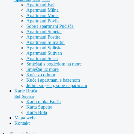
Apartmani Bol
Apartmani Milna
Apartmani Mirca
Apartmani Povlja
Sobe i apartmani Pučišća
Apartmani Supetar
Apartmani Postira
Apartmani Sumartin
Apartmani Splitska
Apartmani Sutivan
Apartmani Selca
Smještaj s pogledom na more
Smještaj uz more
Kuće za odmor
Kuće i apartmani s bazenom
Jeftini smještaj, sobe i apartmani
Karte Brača
Bol, Supetar
Karta otoka Brača
Karta Supetra
Karta Bola
Mapa weba
Kontakt