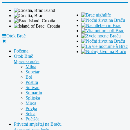
Otok Brač
Početna
Otok Brač
Mjesta na otoku
Milna
Supetar
Bol
Postira
Sutivan
Sumartin
Splitska
Mirca
Povlja
Selca
Pučišća
Privatni smještaj na Braču
Apartmani, sobe, kuće