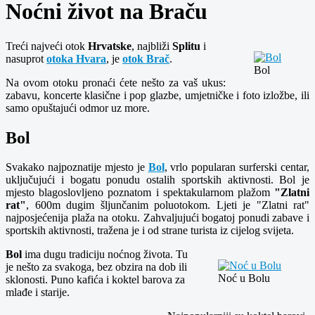
Noćni život na Braču
Treći najveći otok
Hrvatske
, najbliži
Splitu
i
nasuprot
otoka Hvara
, je
otok Brač
.
Bol
Na ovom otoku pronaći ćete nešto za vaš ukus:
zabavu, koncerte klasične i pop glazbe, umjetničke i foto izložbe, ili
samo opuštajući odmor uz more.
Bol
Svakako najpoznatije mjesto je
Bol
, vrlo popularan surferski centar,
uključujući i bogatu ponudu ostalih sportskih aktivnosti. Bol je
mjesto blagoslovljeno poznatom i spektakularnom plažom
"Zlatni
rat"
, 600m dugim šljunčanim poluotokom. Ljeti je "Zlatni rat"
najposjećenija plaža na otoku. Zahvaljujući bogatoj ponudi zabave i
sportskih aktivnosti, tražena je i od strane turista iz cijelog svijeta.
Bol
ima dugu tradiciju noćnog života. Tu
je nešto za svakoga, bez obzira na dob ili
Noć u Bolu
sklonosti. Puno kafića i koktel barova za
mlađe i starije.