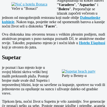
Najpopularniji su koktel barovi
"
Varadero
", "
Aquarius
" i
Večer u "Bonaci"
"
Bolero
". Preporučuje se
izlazak započeti večerom u
jednom od mnogobrojnih restorana koji nude obilje
Dalmatinske
kuhinje
. Nakon toga, posjetite neke od spomenutih barova a kasnije
noćni život seli u diskoteku "
Faces
".
Ova diskotaka ima otvorenu terasu s velikim plesnim podijem, nudi
atraktivan program s puno nastupa poznatih DJ, te atraktivne modne
revije. Također, popularno mjesto je i noćni klub u
Hotelu Elaphusi
koji je otvoren do jutra.
Supetar
je poznat i kao mjesto koje u
svojoj blizini skriva veliki broj
Party u Benny-u
malih prekrasnih plaža. Postoje
brojne male uvale duž Supetra i
neposrednoj blizini, koje su savršene za kupanje, sportove na vodi ili
jednostavno za opuštanje na suncu i uživanje daleko od gradske
vreve.
Tijekom ljeta, noćni život u Supetru je vrlo zanimljiv. Sve generacije
će pronaći nešto za sebe. Postoje mnoge izložbe i priredbe, acapela