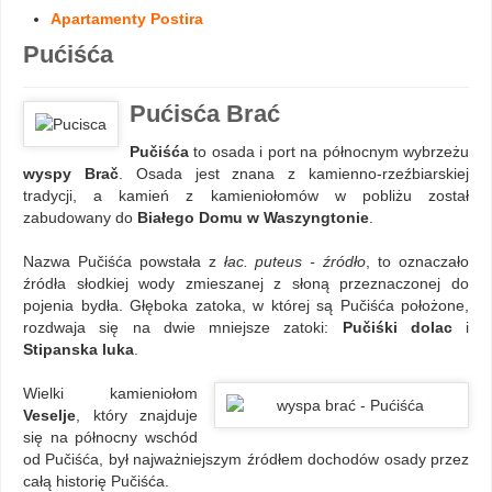
Apartamenty Postira
Pućiśća
Pućisća Brać
Pučiśća
to osada i port na północnym wybrzeżu
wyspy Brač
. Osada jest znana z kamienno-rzeźbiarskiej
tradycji, a kamień z kamieniołomów w pobliżu został
zabudowany do
Białego Domu w Waszyngtonie
.
Nazwa Pučiśća powstała z
łac. puteus - źródło
, to oznaczało
źródła słodkiej wody zmieszanej z słoną przeznaczonej do
pojenia bydła. Głęboka zatoka, w której są Pučiśća położone,
rozdwaja się na dwie mniejsze zatoki:
Pučiśki dolac
i
Stipanska luka
.
Wielki kamieniołom
Veselje
, który znajduje
się na północny wschód
od Pučiśća, był najważniejszym źródłem dochodów osady przez
całą historię Pučiśća.