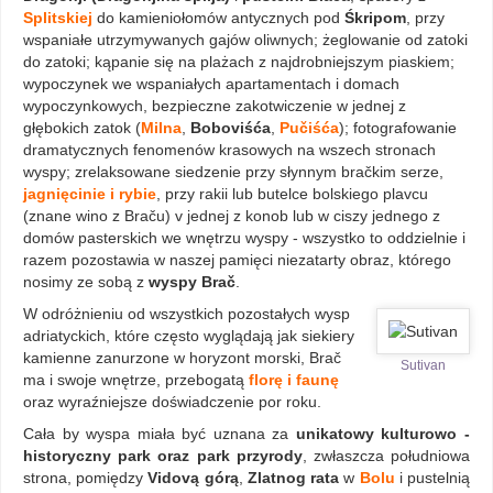
Splitskiej
do kamieniołomów antycznych pod
Śkripom
, przy
wspaniałe utrzymywanych gajów oliwnych; żeglowanie od zatoki
do zatoki; kąpanie się na plażach z najdrobniejszym piaskiem;
wypoczynek we wspaniałych apartamentach i domach
wypoczynkowych, bezpieczne zakotwiczenie w jednej z
głębokich zatok (
Milna
,
Boboviśća
,
Pučiśća
); fotografowanie
dramatycznych fenomenów krasowych na wszech stronach
wyspy; zrelaksowane siedzenie przy słynnym bračkim serze,
jagnięcinie i rybie
, przy rakii lub butelce bolskiego plavcu
(znane wino z Braču) v jednej z konob lub w ciszy jednego z
domów pasterskich we wnętrzu wyspy - wszystko to oddzielnie i
razem pozostawia w naszej pamięci niezatarty obraz, którego
nosimy ze sobą z
wyspy Brač
.
W odróżnieniu od wszystkich pozostałych wysp
adriatyckich, które często wyglądają jak siekiery
kamienne zanurzone w horyzont morski, Brač
Sutivan
ma i swoje wnętrze, przebogatą
florę i faunę
oraz wyraźniejsze doświadczenie por roku.
Cała by wyspa miała być uznana za
unikatowy kulturowo -
historyczny park oraz park przyrody
, zwłaszcza południowa
strona, pomiędzy
Vidovą górą
,
Zlatnog rata
w
Bolu
i pustelnią