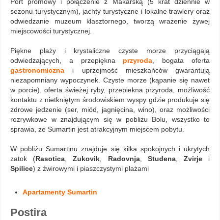
Port promowy i połączenie z Makarską (5 krat dziennie w
sezonu turystycznym), jachty turystyczne i lokalne trawlery oraz
odwiedzanie muzeum klasztornego, tworzą wrażenie żywej
miejscowości turystycznej.
Piękne plaży i krystaliczne czyste morze przyciągają
odwiedzających, a przepiękna
przyroda
, bogata oferta
gastronomiczna
i uprzejmość mieszkańców gwarantują
niezapomniany wypoczynek. Czyste morze (kąpanie się nawet
w porcie), oferta świeżej ryby, przepiekna przyroda, możliwość
kontaktu z nietkniętym środowiskiem wyspy gdzie produkuje się
zdrowe jedzenie (ser, miód, jagnięcina, wino), oraz możliwości
rozrywkowe w znajdującym się w pobliżu Bolu, wszystko to
sprawia, że Sumartin jest atrakcyjnym miejscem pobytu.
W pobliżu Sumartinu znajduje się kilka spokojnych i ukrytych
zatok (
Rasotica
,
Zukovik
,
Radovnja
,
Studena
,
Zvirje
i
Spilice
) z żwirowymi i piaszczystymi plażami
Apartamenty Sumartin
Postira