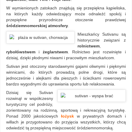
W wymienionych zatokach znajdują się przepiękna kąpieliska,
na których każdy odwiedzający może odnaleźć spokój i
przepiękne przyrodnicze otoczenie prawdziwej
śródziemnomorskiej atmosfery
.
Mieszkańcy Sutivanu są
historycznie związani z
rolnictwem
,
rybołówstwem
i
żeglarstwem
. Rolnictwo jest rozwinięte i
dzisiaj, dzięki płodnymi niwami i pracowitym mieszkańcom.
Sutivan jest otoczony starodawnymi gajami oliwnymi i pięknymi
winnicami, do których prowadzą polne drogi, które są
jednocześnie i alejkami dla pieszych i ścieżkami rowerowymi
bardzo wygodnymi do uprawiania sportu lub relaksowania.
Dzisiaj się Sutivan
rozwinął w współczesny
turystyczny cel podróży,
zorientowany na rodzinną, sportową i rekreacyjną turystykę.
Ponad 2000 jakościowych
łożysk
w prywatnych domach i
willach je przygotowano do przyjęcia wszystkich, którzy chcą
odwiedzić tą przepiękną miejscowość śródziemnomorską.