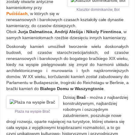
zostały otwarte antyczne
kamieniołomy przy
Klasztor dominikanów, Bol
Pućiśćach
, w których się w
renesansowych i barokowych czasach kształciły całe dynastie
kamieniarzy, do czasów dzisiejszych.
Obok
Jurja Dalmatinca
,
Andriji Aleśija
i
Nikoly Firentinca
, w
samych kamieniołomach rzeźbie dziesięciu innych kamieniarzy.
Doskonały kamień umożliwił tworzenie wielu doskonałych
budowli, od czasów starochrześcijańskich, od czasów
renesansowych i barokowych do bogatego bračkiego XIX wieku,
kiedy na wyspie pielęgnowało się zmysł do harmonii układu
architektonicznego i murowania i tych najskromniejszych
domów. W XX wieku, korčulanski kamień został zabudowany do
Parlamentu w Budapeszcie, trogirski do Reichstagu w Berlinie, a
brački kamień do
Białego Domu w Waszyngtonie
.
Dzisiaj
Brač
- można z najbardziej
konstruktywnym, najbardziej
robotnym i oszczędnym
Plaża na wyspie Brač
zaludnieniem, poszukuje nowe
drogi rozwoju, oparte najwięcej na turystyce, której otwiera się
cała wyspa z wyjątkowymi krajobrazami rozmaitości, a to go
czyni unikatowym kulturowo- historycznym i przyrodniczym