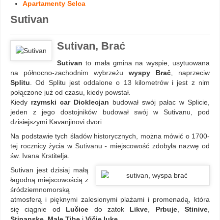
Apartamenty Selca
Sutivan
Sutivan, Brać
Sutivan
to mała gmina na wyspie, usytuowana
na północno-zachodnim wybrzeżu
wyspy Brač
, naprzeciw
Splitu
. Od Splitu jest oddalone o 13 kilometrów i jest z nim
połączone już od czasu, kiedy powstał.
Kiedy
rzymski car Dioklecjan
budował swój pałac w Splicie,
jeden z jego dostojników budował swój w Sutivanu, pod
dzisiejszymi Kavanjinovi dvori.
Na podstawie tych śladów historycznych, można mówić o 1700-
tej rocznicy życia w Sutivanu - miejscowość zdobyła nazwę od
św. Ivana Krstitelja.
Sutivan jest dzisiaj małą
łagodną miejscowością z
śródziemnomorską
atmosferą i pięknymi zalesionymi plażami i promenadą, która
się ciągnie od
Lučice
do zatok
Likve
,
Prbuje
,
Stinive
,
Stipanske
,
Male Tihe
i
Vičje luke
.