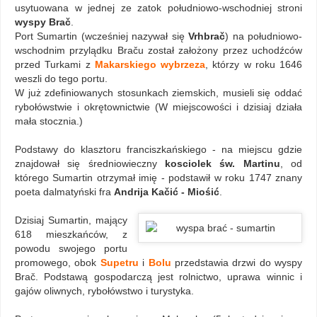
usytuowana w jednej ze zatok południowo-wschodniej stroni
wyspy Brač
.
Port Sumartin (wcześniej nazywał się
Vrhbrač
) na południowo-
wschodnim przylądku Braču został założony przez uchodźców
przed Turkami z
Makarskiego wybrzeza
, którzy w roku 1646
weszli do tego portu.
W już zdefiniowanych stosunkach ziemskich, musieli się oddać
rybołówstwie i okrętownictwie (W miejscowości i dzisiaj działa
mała stocznia.)
Podstawy do klasztoru franciszkańskiego - na miejscu gdzie
znajdował się średniowieczny
kosciolek św. Martinu
, od
którego Sumartin otrzymał imię - podstawił w roku 1747 znany
poeta dalmatyński fra
Andrija Kačić - Miośić
.
Dzisiaj Sumartin, mający
618 mieszkańców, z
powodu swojego portu
promowego, obok
Supetru
i
Bolu
przedstawia drzwi do wyspy
Brač. Podstawą gospodarczą jest rolnictwo, uprawa winnic i
gajów oliwnych, rybołówstwo i turystyka.