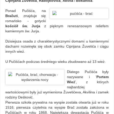
Ciprijana Źuvetića
,
Radojkovića
,
Akvila
i
Bokanića
.
Ponad Pučiśća, na
Bračuti
, znajduje się
romańsko - gotycki
kościół św. Jurja
z pięknym renesansowym reliefem
kamiennym św. Jurja.
Dzisiejsza osada z charakterystycznymi domami u kamiennymi
dachami rozwinęła się obok zamku Ciprijana Źuvetića i ciągu
innych wież.
U Pučiśćach podczas średniego wieku zbudowano aż 13 wież.
Dlatego Pučiśća były
nazywane i '
Portem
Wież
', z których
najbardziej
wartościowymi były już wymieniona Źuvetićeva, Akvilina i zamek
rodziny Deśković.
Pierwsza szkoła prywatna na wyspie została otwarta już w roku
1516; pierwsza czytelnia na wyspie Brač została założona w
Pučiśćach w roku 1868. Największa dewastacja Pučiśća w