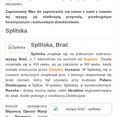
obszarem.
Zapraszamy Was do zapoznania się razem z nami z czarem
tej wyspy, jej nietkniętą przyrodą, przebogatym
historycznym i kulturowym dziedzictwem.
Splitska
Splitska, Brać
Splitska
znajduje się na północnym wybrzeżu
wyspy Brač
, o 7 kilometrów na wschód od
Supetru
. Osada
rozwinęła się w XVI wieku, po jej założeniu w XIII wieku, kiedy
została zniszczona przez
Omiskie
korsarze
. W Splitskiej się w
czasach antycznych znajdował port, z którego eksportował się
braki kamień, który był używany przy budowie
Pałacu
Dioklecjana
w Splicie. W pobliżu Splitskiej, w kamieniołomach
Rasohe
i dzisiaj można widać relief
Heraklea
wygrawerowany
do skali, dzieło jednego z rzeźbiarzy Dioklecjana.
Kościół poświęcony
Blazenoj Djevici Mariji
w
Stomorni
został