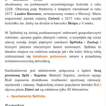
zbudowany na podstawach wcześniejszego kościoła z roku
1228. Oltarową palę Madonny z świętymi namalował w roku
1577.
Leadro Bassano
, renesansowy malarz z Wenecji. Warto
wspomnieć zamek rodziny
Cerinić
z 1577 roku oraz resztki
kościołku św. Jadry na drodze w kierunku
Skripu
z V wieku.
W Splitskiej są dzisiaj podstawowymi sektorami gospodarczymi
rolnictwo, uprawa gajów oliwnych i winnic, a turystyka się coraz
wiecej rozwija dzięki pięknymi zatokami
Splitska
i
Zastup
i
licznymi plażami otoczonymi lasem sosnowym. Splitska to
idealne miejsce na rodzinne wakacje jak i dla ludzi, którzy lubią
rozkoszować się
lokalnym jedzeniem
, winem a prawdziwą
śródziemnomorską atmosferą.
Każdodziennie jest wielokrotnie połączona z lądem
linią
promową Split - Supetar
. Bliskość Supetru, centrum wyspy
Brač zapewnia dodatkowe możliwości sportowej rekreacji,
wycieczek i zabawy. Najbardziej znane popularne letnisko
Bol
i
słynna plaża
Zlatni rat
są oddalone tylko 35 kilometrów.
Apartamenty Splitska
Supetar