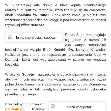
W Supetarskiej vale dominuje biała kopuła bizantyjskiego
Mauzoleum rodziny Petrinović, która znajduje się na cmentarze
obok
kościołka św. Nikoli
. Obok niego znajdują się też dwa
wczesnochrześcijańskie sarkofagi, a pod cmentarzem są resztki
rzymskiej
villae rusricae
.
Ponad Supetrem znajduje
się jeden z razem 19
zachowanych romańskich
kościołków na wyspie Brač,
Kościół św. Luky
z XI wieku.
Kościołek jest znany po najstarszym przedstawieniu łodzi w
Dalmacji, która jest wygrawerowana w ścianie we wnętrzu
kościoła.
W okolicy
Supetru
, najczęściej w gajach oliwnych i winnicach,
ale i w innych miejscach na wyspie, można zobaczyć liczne
polne domki kamienne z dachami w kształcie kopuły. Domniema
się, że właśnie tak wyglądały pierwsze domki człowieka
przedhistorycznego.
Przepięknym otoczeniem
naturalnym
, licznymi