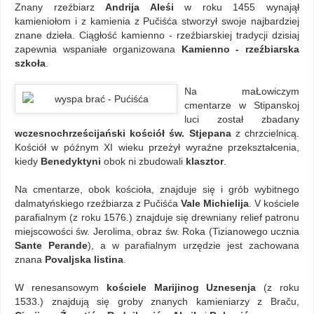
Znany rzeźbiarz
Andrija Aleśi
w roku 1455 wynajął
kamieniołom i z kamienia z Pučiśća stworzył swoje najbardziej
znane dzieła. Ciągłość kamienno - rzeźbiarskiej tradycji dzisiaj
zapewnia wspaniałe organizowana
Kamienno - rzeźbiarska
szkoła
.
Na maŁowiczym
cmentarze w Stipanskoj
luci został zbadany
wczesnochrześcijański kościół św. Stjepana
z chrzcielnicą.
Kościół w późnym XI wieku przeżył wyraźne przekształcenia,
kiedy
Benedyktyni
obok ni zbudowali
klasztor
.
Na cmentarze, obok kościoła, znajduje się i grób wybitnego
dalmatyńskiego rzeźbiarza z Pučiśća
Vale Michielija
. V kościele
parafialnym (z roku 1576.) znajduje się drewniany relief patronu
miejscowości św. Jerolima, obraz św. Roka (Tizianowego ucznia
Sante Perande
), a w parafialnym urzędzie jest zachowana
znana
Povaljska listina
.
W renesansowym
kościele Marijinog Uznesenja
(z roku
1533.) znajdują się groby znanych kamieniarzy z Braču,