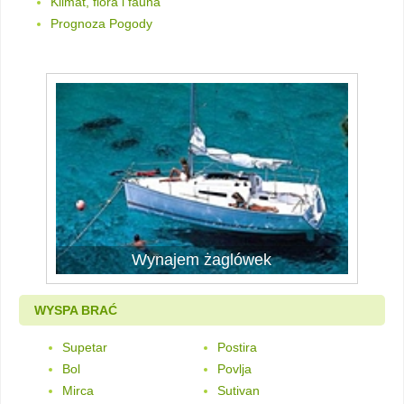
Klimat, flora i fauna
Prognoza Pogody
Wynajem żaglówek
WYSPA BRAĆ
Supetar
Postira
Bol
Povlja
Mirca
Sutivan