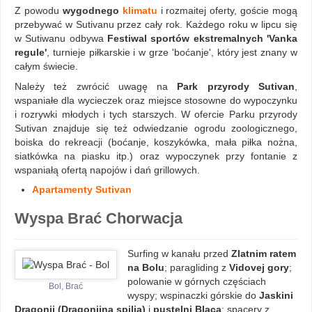
Z powodu
wygodnego
klimatu
i rozmaitej oferty, goście mogą
przebywać w Sutivanu przez cały rok. Każdego roku w lipcu się
w Sutiwanu odbywa
Festiwal sportów ekstremalnych 'Vanka
regule'
, turnieje piłkarskie i w grze 'boćanje', który jest znany w
całym świecie.
Należy też zwrócić uwagę na
Park przyrody Sutivan
,
wspaniałe dla wycieczek oraz miejsce stosowne do wypoczynku
i rozrywki młodych i tych starszych. W ofercie Parku przyrody
Sutivan znajduje się też odwiedzanie ogrodu zoologicznego,
boiska do rekreacji (boćanje, koszykówka, mała piłka nożna,
siatkówka na piasku itp.) oraz wypoczynek przy fontanie z
wspaniałą ofertą napojów i dań grillowych.
Apartamenty Sutivan
Wyspa Brać Chorwacja
Surfing w kanału przed
Zlatnim ratem
na Bolu
; paragliding z
Vidovej gory
;
polowanie w górnych częściach
Bol, Brać
wyspy; wspinaczki górskie do
Jaskini
Dragonji (Dragonjina spilja)
i
pustelni Blaca
; spacery z