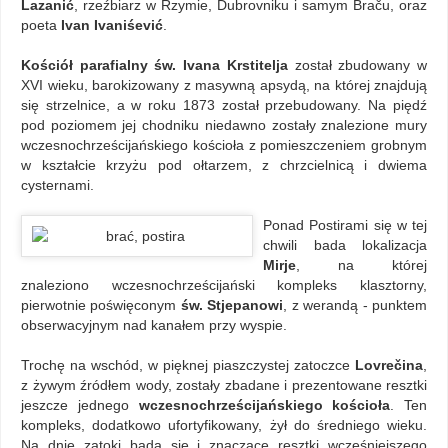
Lazanić
, rzeźbiarz w Rzymie, Dubrovniku i samym Braču, oraz
poeta
Ivan Ivaniśević
.
Kościół parafialny św. Ivana Krstitelja
został zbudowany w
XVI wieku, barokizowany z masywną apsydą, na której znajdują
się strzelnice, a w roku 1873 został przebudowany. Na piędź
pod poziomem jej chodniku niedawno zostały znalezione mury
wczesnochrześcijańskiego kościoła z pomieszczeniem grobnym
w kształcie krzyżu pod ołtarzem, z chrzcielnicą i dwiema
cysternami.
Ponad Postirami się w tej
chwili bada lokalizacja
Mirje
, na której
znaleziono wczesnochrześcijański kompleks klasztorny,
pierwotnie poświęconym
św. Stjepanowi
, z werandą - punktem
obserwacyjnym nad kanałem przy wyspie.
Trochę na wschód, w pięknej piaszczystej zatoczce
Lovrečina
,
z żywym źródłem wody, zostały zbadane i prezentowane resztki
jeszcze jednego
wczesnochrześcijańskiego kościoła
. Ten
kompleks, dodatkowo ufortyfikowany, żył do średniego wieku.
Na dnie zatoki bada się i znaczące resztki wcześniejszego