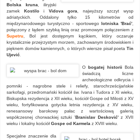
Bolska kruna
, iliryjski
zamek
Kostilo
i
Vidova gora
, najwyższy szczyt wysp
adriatyckich. Oddalony tylko 15 kilometrów od
międzynarodowego turystyczno - sportowego
lotniska 'Brać'
,
połączony z łądem szybką linią oraz promowym połączeniem z
Supetru
, Bol jest dostępnym kącikiem, który oczaruje
krystalicznie przejrzystym morzem, zachowanym środowiskiem i
pięknem domów kamiennych, o których wiersze pisał poeta
Tin
Ujević
.
O
bogatej historii
Bola
świadczą liczne
archeologiczne odkrycia i
pomniki - nagrobne stele i reliefy, starochrześcijańskie
sarkofagi, przedromański kościół św. Ivana i Tudora z XI wieku,
Biskupska rezydencja z XII wieku, kościół Gospe od Milosti z XV
wieku, fortyfikowana gotycka letnia rezydencja z XV wieku,
renesansowy barokowy pałac z wartościową galerią
współczesnej chorwackiej sztuki '
Branislav Desković'
z XVII
wieku i lokalny kościół
Gospe od Karmela
z XVIII wieku.
Specjalne znaczenie dla