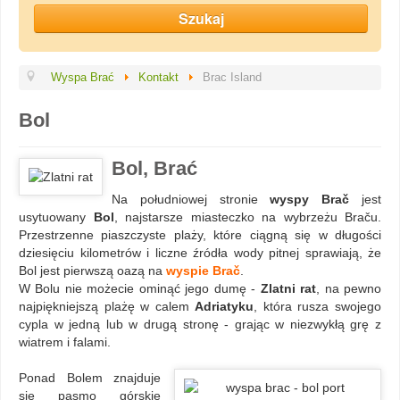
Wyspa Brać
Kontakt
Brac Island
Bol
Bol, Brać
Na południowej stronie
wyspy Brač
jest
usytuowany
Bol
, najstarsze miasteczko na wybrzeżu Braču.
Przestrzenne piaszczyste plaży, które ciągną się w długości
dziesięciu kilometrów i liczne źródła wody pitnej sprawiają, że
Bol jest pierwszą oazą na
wyspie Brač
.
W Bolu nie możecie ominąć jego dumę -
Zlatni rat
, na pewno
najpiękniejszą plażę w calem
Adriatyku
, która rusza swojego
cypla w jedną lub w drugą stronę - grając w niezwykłą grę z
wiatrem i falami.
Ponad Bolem znajduje
się pasmo górskie