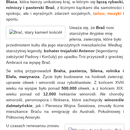
Blaca
, która tworzy unikatowy kraj, w którym się
łączą rybacki,
rolniczy i pasterski Brač
, z licznymi kącikami dla samotności i
spokoju, ale i wyraźnych zdarzeń socjalnych,
tańcu, muzyki
i
sportu.
Uważa się, że
Brač
nosi
starożytne iliryjskie imię
jelenia, zwierzęta, które było
przedmiotem kultu dla jego starożytnych mieszkańców. Według
starożytnej legendy,
bohater trojański Antenor
(legendarny
założyciel Padovy i Korčuly) po upadku Troi przyszedł z greckiej
Ambracii na wyspę Brač.
Se sobą przyprowadził
Braha, pasterza, Silena, rolnika i
Elafa, marynarza
. Życie było budowane na hodowli zwierząt,
uprawie oliwek i winorośli oraz rybołówstwie. Z końcem XVIII
wieku na wyspie było ponad
500.000
oliwek, a z końcem XIX.
wieku ponad od
12.000
hektarów winorośli. Ale choroby
winorośli, peronospora i filoksera, które zachwyciły
winorośle
dalmatyńskie
, jak i Pierwsza Wojna Światowa, zmusiły liczne
mieszkance Braču na emigrację do Australii, Południowej i
Północnej Ameryki.
U czasach renesansu znowu