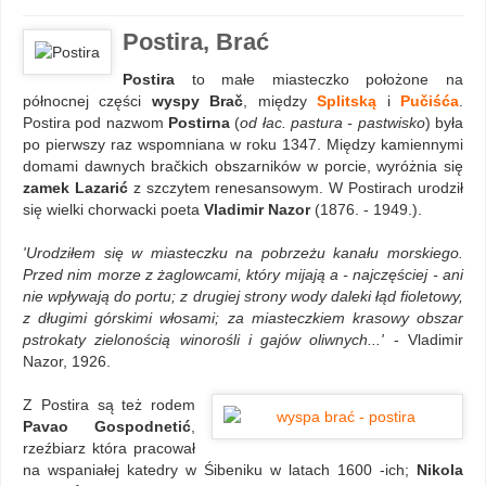
Postira, Brać
Postira
to małe miasteczko położone na
północnej części
wyspy Brač
, między
Splitską
i
Pučiśća
.
Postira pod nazwom
Postirna
(
od łac. pastura - pastwisko
) była
po pierwszy raz wspomniana w roku 1347. Między kamiennymi
domami dawnych bračkich obszarników w porcie, wyróżnia się
zamek Lazarić
z szczytem renesansowym. W Postirach urodził
się wielki chorwacki poeta
Vladimir Nazor
(1876. - 1949.).
'
Urodziłem się w miasteczku na pobrzeżu kanału morskiego.
Przed nim morze z żaglowcami, który mijają a - najczęściej - ani
nie wpływają do portu; z drugiej strony wody daleki łąd fioletowy,
z długimi górskimi włosami; za miasteczkiem krasowy obszar
pstrokaty zielonością winorośli i gajów oliwnych...'
- Vladimir
Nazor, 1926.
Z Postira są też rodem
Pavao Gospodnetić
,
rzeźbiarz która pracował
na wspaniałej katedry w Śibeniku w latach 1600 -ich;
Nikola