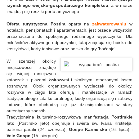
rzymskiego wiejsko-gospodarczego kompleksu
, a w morze
znajdują się resztki portu antycznego.
Oferta turystyczna Postira
oparta na
zakwaterowaniu
w
hotelach, pensjonatach i apartamentach, jest przede wszystkim
przeznaczona do spokojnego rodzinnego wypoczynku. Dla
miłośników aktywnego odpoczynku, tutaj znajdują się boiska do
koszykówki, korty tenisowe oraz boiska do gry 'boćanje'.
W szerszej okolicy
miejscowości znajduje
się więcej mniejszych
zatoczek z plażami żwirowymi i skalistymi otoczonymi lasem
sosnowym. Obok organizowanych wycieczek do okolicy,
rozrywkę w ciągu lata oferują i manifestacje w ramach
tradycjonalnego lata kulturalnego, kiedy organizują się i zabawy
ludowe, które obchodzą się już dziesięcioleciami w stary
autentyczny sposób.
Tradycjonalna kulturalno-rozrywkowa manifestacja
Postirskie
lato
(Postirsko ljeto) obejmuje i święta św. Ivana Krstitelja,
patrona parafii (24. czerwca),
Gospe Karmelske
(16. lipca) i
Vele Gospe
(15. sierpnia).