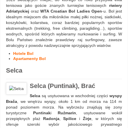
tenisowa jako goście znanych turniejów tenisowych
riwiery
Adriatyckiej
oraz
WTA Croatian Bol Ladies Open
-u. Bol jest
idealnym miejscem dla miłośników małej piłki nożnej, siatkówki,
koszykówki, kolarstwa, coraz bardziej popularnych sportów
ekstremalnych (trekking, free climbing, paragliding...), sportów
wodnych, spośród których wybieramy nurkowanie i surfing. W
Bolu Państwo znaleźnie prawdziwy raj surfingowy, zawsze
atrakcyjny z powodu nadzwyczajnie sprzyjających wiatrów.
Hotele Bol
Apartamenty Bol
Selca
Selca (Puntinak), Brać
Selca
są usytuowana w wschodniej części
wyspy
Brača
, we wnętrzu wyspy, około 1 km od morza na 114 m
ponad poziomem morza. Na wybrzeżu znajdują się zony
turystyczne
Puntinak
i
Ruźmarin
, usytuowane wokół
przepięknych plaż
Radonja
,
Spilice
i
Źirje
, w których się
oferuje szeroki wybór jakościowego prywatnego