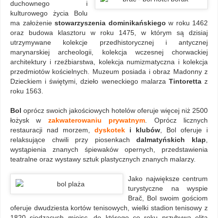
duchownego i
kulturowego życia Bolu
ma założenie
stowarzyszenia dominikańskiego
w roku 1462
oraz budowa klasztoru w roku 1475, w którym są dzisiaj
utrzymywane kolekcje przedhistorycznej i antycznej
marynarskiej archeologii, kolekcja wczesnej chorwackiej
architektury i rzeźbiarstwa, kolekcja numizmatyczna i kolekcja
przedmiotów kościelnych. Muzeum posiada i obraz Madonny z
Dzieckiem i świętymi, dzieło weneckiego malarza
Tintoretta
z
roku 1563.
Bol
oprócz swoich jakościowych hotelów oferuje więcej niż 2500
łożysk w
zakwaterowaniu prywatnym
. Oprócz licznych
restauracji nad morzem,
dyskotek
i klubów
, Bol oferuje i
relaksujące chwili przy piosenkach
dalmatyńskich klap
,
wystąpienia znanych śpiewaków opernych, przedstawienia
teatralne oraz wystawy sztuk plastycznych znanych malarzy.
Jako największe centrum
turystyczne na wyspie
Brač, Bol swoim gościom
oferuje dwudziesta kortów tenisowych, wielki stadion tenisowy z
1820 siedzących miejsc, do którego co roku przybywa elita