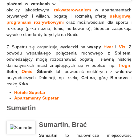
plażami
w
zatokach
w
okolicy, jakościowym
zakwaterowaniem
w apartamentach
prywatnych i willach, bogatą i rozmaitą ofertą
usługową
,
programami rozrywkowymi
oraz możliwościami dla sportu i
rekreacji (piłka nożna, tenis, nurkowanie), Supetar zaspokaja
wysokie standardy turystyki na Braču.
Z Supetru się organizują wycieczki na
wyspy
Hvar
i
Vis
. Z
powodu wspaniałego połączenia ruchowego z
Splitem
,
odwiedzający mogą rozpoznawać bogatą i sławną historię
dalmatyńskich miast znajdujących się w pobliżu, np.
Trogir
,
Solin
,
Omiś
,
Śibenik
lub odwiedzić niektórych z walorów
przyrodniczych Dalmacji, np. rzekę
Cetina
, górę
Biokovo
i
rzekę
Krka
.
Hotele Supetar
Apartamenty Supetar
Sumartin
Sumartin, Brać
Sumartin
to malownicza miejscowość