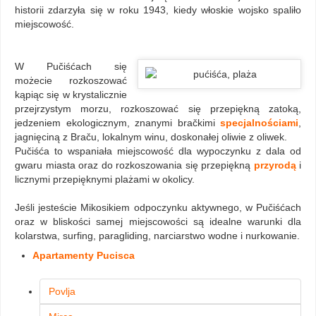
historii zdarzyła się w roku 1943, kiedy włoskie wojsko spaliło
miejscowość.
W Pučiśćach się
możecie rozkoszować
kąpiąc się w krystalicznie
przejrzystym morzu, rozkoszować się przepiękną zatoką,
jedzeniem ekologicznym, znanymi bračkimi
specjalnościami
,
jagnięciną z Braču, lokalnym winu, doskonałej oliwie z oliwek.
Pučiśća to wspaniała miejscowość dla wypoczynku z dala od
gwaru miasta oraz do rozkoszowania się przepiękną
przyrodą
i
licznymi przepięknymi plażami w okolicy.
Jeśli jesteście Mikosikiem odpoczynku aktywnego, w Pučiśćach
oraz w bliskości samej miejscowości są idealne warunki dla
kolarstwa, surfing, paragliding, narciarstwo wodne i nurkowanie.
Apartamenty Pucisca
Povlja