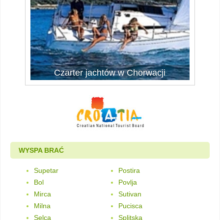
Czarter jachtów w Chorwacji
Czarter jachtów
WYSPA BRAĆ
Supetar
Postira
Bol
Povlja
Mirca
Sutivan
Milna
Pucisca
Selca
Splitska