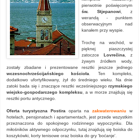
pierwotnie poświęconym
św. Stjepanowi
, z
werandą - punktem
obserwacyjnym nad
kanałem przy wyspie.
Trochę na wschód, w
pięknej piaszczystej
zatoczce
Lovrečina
, z
żywym źródłem wody,
zostały zbadane i prezentowane resztki jeszcze jednego
wczesnochrześcijańskiego kościoła
. Ten kompleks,
dodatkowo ufortyfikowany, żył do średniego wieku. Na dnie
zatoki bada się i znaczące resztki wcześniejszego
rzymskiego
wiejsko-gospodarczego kompleksu
, a w morze znajdują się
resztki portu antycznego.
Oferta turystyczna Postira
oparta na
zakwaterowaniu
w
hotelach, pensjonatach i apartamentach, jest przede wszystkim
przeznaczona do spokojnego rodzinnego wypoczynku. Dla
miłośników aktywnego odpoczynku, tutaj znajdują się boiska do
koszykówki, korty tenisowe oraz boiska do gry 'boćanje'.