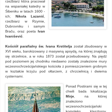
rzeźbiarz która pracował
na wspaniałej katedry w
Śibeniku w latach 1600 -
ich;
Nikola Lazanić
,
rzeźbiarz w Rzymie,
Dubrovniku i samym
Braču, oraz poeta
Ivan
Ivaniśević
.
Kościół parafialny św. Ivana Krstitelja
został zbudowany w
XVI wieku, barokizowany z masywną apsydą, na której znajdują
się strzelnice, a w roku 1873 został przebudowany. Na piędź
pod poziomem jej chodniku niedawno zostały znalezione mury
wczesnochrześcijańskiego kościoła z pomieszczeniem grobnym
w kształcie krzyżu pod ołtarzem, z chrzcielnicą i dwiema
cysternami.
Ponad Postirami się w tej
chwili bada lokalizacja
Mirje
, na której
znaleziono
wczesnochrześcijański
kompleks klasztorny,