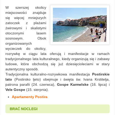
W szerszej okolicy
miejscowości znajduje
się więcej mniejszych
zatoczek z plażami
żwirowymi i skalistymi
otoczonymi lasem
sosnowym. Obok
organizowanych
wycieczek do okolicy,
rozrywkę w ciągu lata oferują i manifestacje w ramach
tradycjonalnego lata kulturalnego, kiedy organizują się i zabawy
ludowe, które obchodzą się już dziesięcioleciami w stary
autentyczny sposób.
Tradycjonalna kulturalno-rozrywkowa manifestacja
Postirskie
lato
(Postirsko ljeto) obejmuje i święta św. Ivana Krstitelja,
patrona parafii (24. czerwca),
Gospe Karmelske
(16. lipca) i
Vele Gospe
(15. sierpnia).
Apartamenty Postira
BRAĆ NOCLEGI