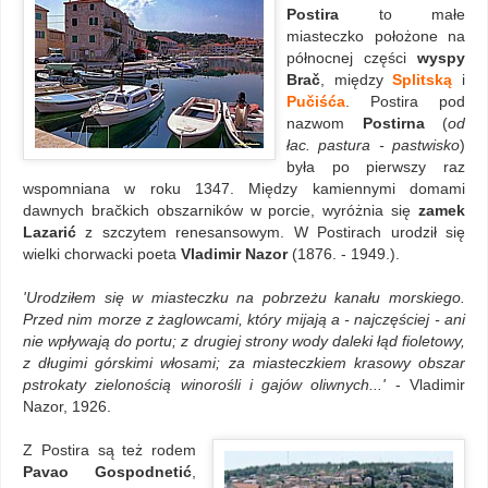
Postira
to małe
miasteczko położone na
północnej części
wyspy
Brač
, między
Splitską
i
Pučiśća
. Postira pod
nazwom
Postirna
(
od
łac. pastura - pastwisko
)
była po pierwszy raz
wspomniana w roku 1347. Między kamiennymi domami
dawnych bračkich obszarników w porcie, wyróżnia się
zamek
Lazarić
z szczytem renesansowym. W Postirach urodził się
wielki chorwacki poeta
Vladimir Nazor
(1876. - 1949.).
'
Urodziłem się w miasteczku na pobrzeżu kanału morskiego.
Przed nim morze z żaglowcami, który mijają a - najczęściej - ani
nie wpływają do portu; z drugiej strony wody daleki łąd fioletowy,
z długimi górskimi włosami; za miasteczkiem krasowy obszar
pstrokaty zielonością winorośli i gajów oliwnych...'
- Vladimir
Nazor, 1926.
Z Postira są też rodem
Pavao Gospodnetić
,