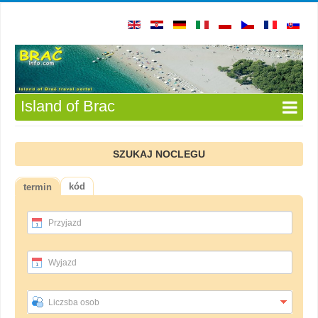
Island of Brac
SZUKAJ NOCLEGU
kód
termin
Przyjazd
Wyjazd
Liczsba osob