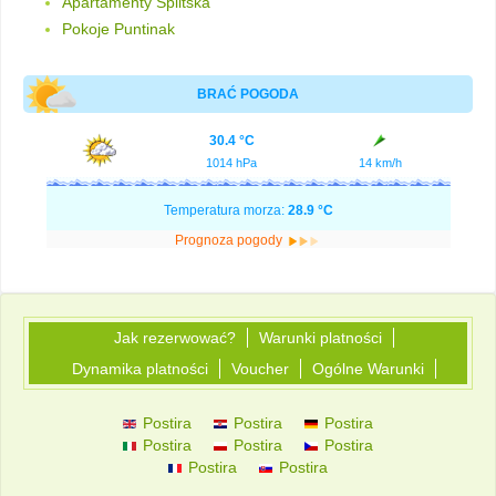
Apartamenty Splitska
Pokoje Puntinak
BRAĆ POGODA
30.4 °C
1014 hPa
14 km/h
Temperatura morza:
28.9 °C
Prognoza pogody
Jak rezerwować?
Warunki platności
Dynamika platności
Voucher
Ogólne Warunki
Postira
Postira
Postira
Postira
Postira
Postira
Postira
Postira