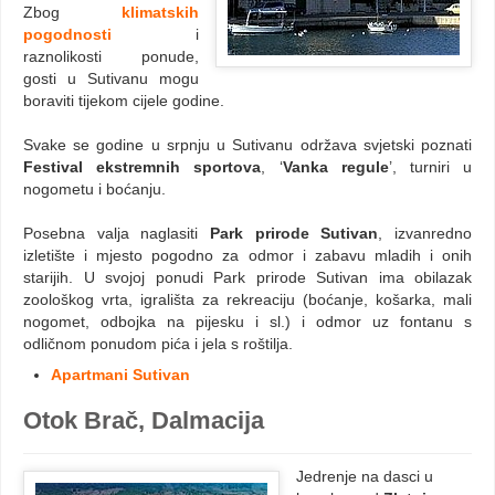
Zbog
klimatskih
pogodnosti
i
raznolikosti ponude,
gosti u Sutivanu mogu
boraviti tijekom cijele godine.
Svake se godine u srpnju u Sutivanu održava svjetski poznati
Festival ekstremnih sportova
, ‘
Vanka regule
’, turniri u
nogometu i boćanju.
Posebna valja naglasiti
Park prirode Sutivan
, izvanredno
izletište i mjesto pogodno za odmor i zabavu mladih i onih
starijih. U svojoj ponudi Park prirode Sutivan ima obilazak
zoološkog vrta, igrališta za rekreaciju (boćanje, košarka, mali
nogomet, odbojka na pijesku i sl.) i odmor uz fontanu s
odličnom ponudom pića i jela s roštilja.
Apartmani Sutivan
Otok Brač, Dalmacija
Jedrenje na dasci u