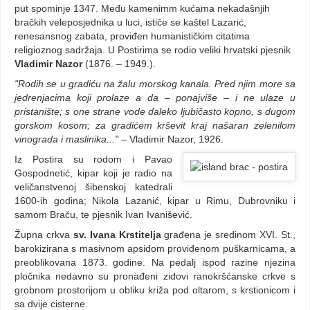
put spominje 1347. Među kamenimm kućama nekadašnjih
bračkih veleposjednika u luci, ističe se kaštel Lazarić,
renesansnog zabata, proviđen humanističkim citatima
religioznog sadržaja. U Postirima se rodio veliki hrvatski pjesnik
Vladimir Nazor
(1876. – 1949.).
"Rodih se u gradiću na žalu morskog kanala. Pred njim more sa
jedrenjacima koji prolaze a da – ponajviše – i ne ulaze u
pristanište; s one strane vode daleko ljubičasto kopno, s dugom
gorskom kosom; za gradićem krševit kraj našaran zelenilom
vinograda i maslinika..."
– Vladimir Nazor, 1926.
Iz Postira su rodom i Pavao
Gospodnetić, kipar koji je radio na
veličanstvenoj šibenskoj katedrali
1600-ih godina; Nikola Lazanić, kipar u Rimu, Dubrovniku i
samom Braču, te pjesnik Ivan Ivanišević.
Župna crkva
sv. Ivana Krstitelja
građena je sredinom XVI. St.,
barokizirana s masivnom apsidom proviđenom puškarnicama, a
preoblikovana 1873. godine. Na pedalj ispod razine njezina
pločnika nedavno su pronađeni zidovi ranokršćanske crkve s
grobnom prostorijom u obliku križa pod oltarom, s krstionicom i
sa dvije cisterne.