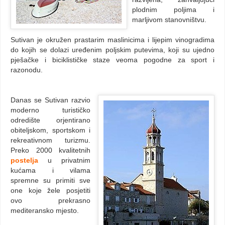
plodnim poljima i
marljivom stanovništvu.
Sutivan je okružen prastarim maslinicima i lijepim vinogradima
do kojih se dolazi uređenim poljskim putevima, koji su ujedno
pješačke i biciklističke staze veoma pogodne za sport i
razonodu.
Danas se Sutivan razvio
moderno turističko
odredište orjentirano
obiteljskom, sportskom i
rekreativnom turizmu.
Preko 2000 kvalitetnih
postelja
u privatnim
kućama i vilama
spremne su primiti sve
one koje žele posjetiti
ovo prekrasno
mediteransko mjesto.