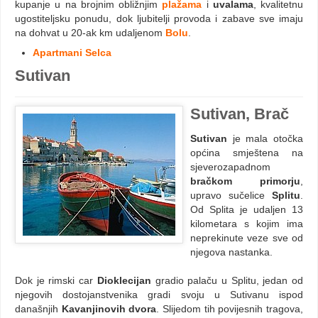
kupanje u na brojnim obližnjim
plažama
i
uvalama
, kvalitetnu
ugostiteljsku ponudu, dok ljubitelji provoda i zabave sve imaju
na dohvat u 20-ak km udaljenom
Bolu
.
Apartmani Selca
Sutivan
Sutivan, Brač
Sutivan
je mala otočka
općina smještena na
sjeverozapadnom
bračkom primorju
,
upravo sučelice
Splitu
.
Od Splita je udaljen 13
kilometara s kojim ima
neprekinute veze sve od
njegova nastanka.
Dok je rimski car
Dioklecijan
gradio palaču u Splitu, jedan od
njegovih dostojanstvenika gradi svoju u Sutivanu ispod
današnjih
Kavanjinovih dvora
. Slijedom tih povijesnih tragova,