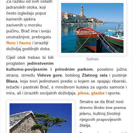
Za razliku od svih ostalih
jadranskih otoka, koji
često izgledaju poput
kamenih sjekira
zarivenih u morsku
pučinu, Brač ima i svoju
unutrašnjost, prebogatu
floru i faunu
i izrazitiji
doživljaj godišnjih doba.
Cijeli otok trebao bi biti
Sutivan
proglašen
jedinstvenim
kulturno-povijesnim i prirodnim parkom
, posebno južna
strana, između
Vidove gore
, bolskog
Zlatnog rata
i pustinje
Blaca
, koja tvori jedinstveni predio u kojem se spajaju ribarski,
težački i pastirski Brač, s mnoštvom kutaka za ugodu samoće i
mira, ali i izrazitih socijalnih doživljaja,
plesa, glazbe
i sporta.
Smatra se da Brač nosi
drevno ilirsko ime prema
jelenu, kultnoj životinji
njegovih prapovijesnih
žitelja.