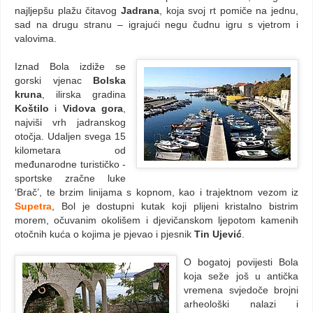
najljepšu plažu čitavog
Jadrana
, koja svoj rt pomiče na jednu,
sad na drugu stranu – igrajući negu čudnu igru s vjetrom i
valovima.
Iznad Bola izdiže se
gorski vjenac
Bolska
kruna
, ilirska gradina
Koštilo
i
Vidova gora
,
najviši vrh jadranskog
otočja. Udaljen svega 15
kilometara od
međunarodne turističko -
sportske zračne luke
‘Brač’, te brzim linijama s kopnom, kao i trajektnom vezom iz
Supetra
, Bol je dostupni kutak koji plijeni kristalno bistrim
morem, očuvanim okolišem i djevičanskom ljepotom kamenih
otočnih kuća o kojima je pjevao i pjesnik
Tin Ujević
.
O bogatoj povijesti Bola
koja seže još u antička
vremena svjedoče brojni
arheološki nalazi i