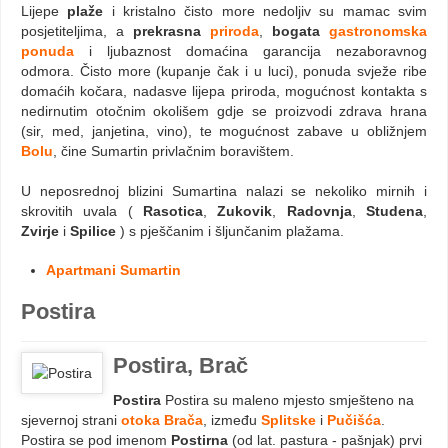
Lijepe
plaže
i kristalno čisto more nedoljiv su mamac svim
posjetiteljima, a
prekrasna
priroda
,
bogata
gastronomska
ponuda
i ljubaznost domaćina garancija nezaboravnog
odmora. Čisto more (kupanje čak i u luci), ponuda svježe ribe
domaćih kočara, nadasve lijepa priroda, mogućnost kontakta s
nedirnutim otočnim okolišem gdje se proizvodi zdrava hrana
(sir, med, janjetina, vino), te mogućnost zabave u obližnjem
Bolu
, čine Sumartin privlačnim boravištem.
U neposrednoj blizini Sumartina nalazi se nekoliko mirnih i
skrovitih uvala (
Rasotica
,
Zukovik
,
Radovnja
,
Studena
,
Zvirje
i
Spilice
) s pješčanim i šljunčanim plažama.
Apartmani Sumartin
Postira
Postira, Brač
Postira
Postira su maleno mjesto smješteno na
sjevernoj strani
otoka Brača
, između
Splitske
i
Pučišća
.
Postira se pod imenom
Postirna
(od lat. pastura - pašnjak) prvi