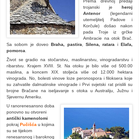
Prema drevnoj predaji
trojanski je
heroj
Antenor
(legendarni
utemeljitelj Padove i
Korčule) došao nakon
pada Troje iz grčke
Ambracie na otok Brač.
Sa sobom je doveo
Braha, pastira
,
Silena, ratara
i
Elafa,
pomorca
.
Život se gradio na stočarstvu, maslinarstvu, vinogradarstvu i
ribarstvu. Krajem XVIII. St. Na otoku je bilo više od 500.00
maslina, a koncem XIX. stoljeća više od 12.000 hektara
vinograda. No, bolesti vinove loze peronospora i filoksera koje
su zahvatile dalmatinske vinograde i Prvi svjetski rat prislili su
brojne Bračane na iseljavanje s otoka u Australiju, Južnu i
Sjevernu Ameriku.
U ranorenesansno doba
ponovno su otvoreni
antički kamenolomi
pokraj
Pučišća
u kojima
su se tijekom
renesansnog i baroknog