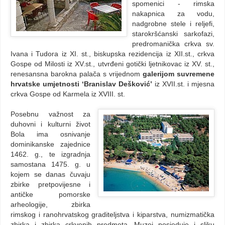
spomenici - rimska
nakapnica za vodu,
nadgrobne stele i reljefi,
starokršćanski sarkofazi,
predromanička crkva sv.
Ivana i Tudora iz XI. st., biskupska rezidencija iz XII.st., crkva
Gospe od Milosti iz XV.st., utvrđeni gotički ljetnikovac iz XV. st.,
renesansna barokna palača s vrijednom
galerijom suvremene
hrvatske umjetnosti ‘Branislav Dešković’
iz XVII.st. i mjesna
crkva Gospe od Karmela iz XVIII. st.
Posebnu važnost za
duhovni i kulturni život
Bola ima osnivanje
dominikanske zajednice
1462. g., te izgradnja
samostana 1475. g. u
kojem se danas čuvaju
zbirke pretpovijesne i
antičke pomorske
arheologije, zbirka
rimskog i ranohrvatskog graditeljstva i kiparstva, numizmatička
zbirka i zbirka crkvenih predmeta. Muzej posjeduje i sliku