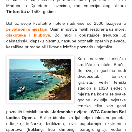
Madone s Djetetom i svecima, rad venecijanskog slikara
Tintoretta
iz 1563. godine.
Bol uz svoje kvalitetne hotele nudi više od 2500 ležajeva u
privatnom smještaju
. Osim mnoštva malih restorana uz more,
diskoteka i klubova
, Bol nudi i opuštajuće trenutke uz
dalmatinsku klapsku pjesmu, nastupe poznatih opernih pjevača,
kazališne priredbe ali i likovne izložbe poznatih umjetnika.
Kao najveće turističko
središte na otoku Braču,
Bol svojim gostima nudi
dvadesetak teniskih
igrališta, veliki teniski
stadion s 1820 sjedećih
mjesta na kojem se svake
godine okuplja svjetska
teniska elita kao gosti
poznatih teniskih turnira
Jadranske rivijere
i
WTA Croatian Bol
Ladies Open
-a. Bol je idealan za ljubitelje malog nogometa,
odbojke, košarke, biciklizma, sve popularnijih ekstremnih
sportova (trekking, free climbing, paragliding…), vodenih