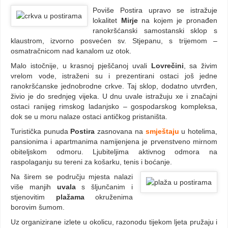
Poviše Postira upravo se istražuje
lokalitet
Mirje
na kojem je pronađen
ranokršćanski samostanski sklop s
klaustrom, izvorno posvećen sv. Stjepanu, s trijemom –
osmatračnicom nad kanalom uz otok.
Malo istočnije, u krasnoj pješčanoj uvali
Lovrečini
, sa živim
vrelom vode, istraženi su i prezentirani ostaci još jedne
ranokršćanske jednobrodne crkve. Taj sklop, dodatno utvrđen,
živio je do srednjeg vijeka. U dnu uvale istražuju xe i značajni
ostaci ranijeg rimskog ladanjsko – gospodarskog kompleksa,
dok se u moru nalaze ostaci antičkog pristaništa.
Turistička punuda
Postira
zasnovana na
smještaju
u hotelima,
pansionima i apartmanima namijenjena je prvenstveno mirnom
obiteljskom odmoru. Ljubiteljima aktivnog odmora na
raspolaganju su tereni za košarku, tenis i boćanje.
Na širem se području mjesta nalazi
više manjih
uvala
s šljunčanim i
stjenovitim
plažama
okruženima
borovim šumom.
Uz organizirane izlete u okolicu, razonodu tijekom ljeta pružaju i