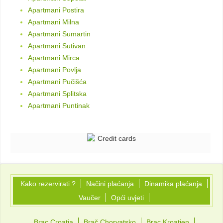
Apartmani Postira
Apartmani Milna
Apartmani Sumartin
Apartmani Sutivan
Apartmani Mirca
Apartmani Povlja
Apartmani Pučišća
Apartmani Splitska
Apartmani Puntinak
Kako rezervirati ?
Načini plaćanja
Dinamika plaćanja
Vaučer
Opći uvjeti
Brac Croatia
Brač Chorvatsko
Brac Kroatien