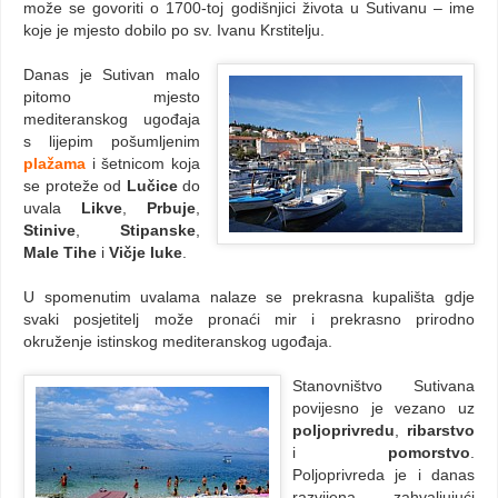
može se govoriti o 1700-toj godišnjici života u Sutivanu – ime
koje je mjesto dobilo po sv. Ivanu Krstitelju.
Danas je Sutivan malo
pitomo mjesto
mediteranskog ugođaja
s lijepim pošumljenim
plažama
i šetnicom koja
se proteže od
Lučice
do
uvala
Likve
,
Prbuje
,
Stinive
,
Stipanske
,
Male Tihe
i
Vičje luke
.
U spomenutim uvalama nalaze se prekrasna kupališta gdje
svaki posjetitelj može pronaći mir i prekrasno prirodno
okruženje istinskog mediteranskog ugođaja.
Stanovništvo Sutivana
povijesno je vezano uz
poljoprivredu
,
ribarstvo
i
pomorstvo
.
Poljoprivreda je i danas
razvijena, zahvaljujući