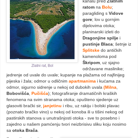
kanalu pred
Zlatnim
ratom
na
Bolu
;
paragliding s
Vidove
gore
; lov u gornjim
dijelovima otoka;
planinarski izleti do
Dragonjine spilje
i
pustinje Blaca
; šetnje iz
Splitske
do antičkih
kamenoloma pod
Škripom
, uz sjajno
Zlatni rat, Bol
održavane maslinike;
jedrenje od uvale do uvale; kupanje na plažama od najfinijeg
pijeska i žala; odmor u odličnim
apartmanima
i kućama za
odmor, sigurno sidrenje u nekoj od dubokih uvala
(Milna
,
Bobovišća
,
Pučišća
); fotografiranje dramatičnih kraških
fenomena na svim stranama otoka; opušteno sjedenje uz
glasoviti brački sir,
janjetinu
i ribu, uz rakiju i bolski plavac
(poznato bračko vino) u nekoj od konoba ili u tišini nekog od
pastirskih stanova u unutrašnjosti otoka - sve to posebno i
zajedno u našem pamćenju tvori neizbrisivu sliku koju nosimo
sa
otoka Brača
.