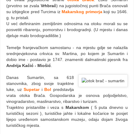
(prvotno se zvala
Vrhbrač
) na jugoistočnoj punti Brača osnovali
su izbjeglice pred Turcima iz
Makarskog primorja
koji su 1646.
g. tu pristali.
U već definiranim zemljišnim odnosima na otoku morali su se
posvetiti ribarenju, pomorstvu i brodogradnji. (U mjestu i danas
djeluje malo brodogradilište.)
Temelje franjevačkom samostanu - na mjestu gdje se nalazila
srednjevjekovna crkvica sv. Martina, po kojem je Sumartin i
dobio ime - postavio je 1747. znameniti dalmatinski pjesnik fra
Andrija Kačić - Miošić
.
Danas Sumartin, sa 618
stanovnika, zbog svoje trajektne
luke, uz
Supetar
i
Bol
predstavlja
vrata otoka Brača. Gospodarska je osnova poljodjelstvo,
vinogradarstvo, maslinarstvo, ribarstvo i turizam.
Trajektno pristanište i veza s
Makarskom
( 5 puta dnevno u
turističkoj sezoni ), turističke jahte i lokalne kočarice te posjet
lijepo uređenom samostanskom muzeju, odaju dojam živoga
turističkog mjesta.