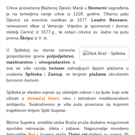
Crkva posvećena Blaženoj Djevici Mariji u
Stomorni
sagrađena
je na temeljima ranije crkve iz 1228. godine. Oltarnu palu
Djevice sa svecima naslikao je 1577.
Leadro Bassano
,
renesansni slikar iz Venecije. Vrijedno je spomenuti i dvorac
obitelji Cerinić iz 1577.g., te ostaci crkvice sv. Jadre na putu
prema
Škripu
iz V. st.
U Splitskoj su danas osnovne
gospodarske grane
poljodjelstvo
,
maslinarstvo
i
vinogradarstvo
a
sve se više razvija
turizam
zahvaljujući lijepim plažama u
uvalama
Splitska
i
Zastup
, te brojnim
plažama
okruženim
borovom šumom.
Splitska je idealno mjesto za obiteljski odmor i za ljude koje vole
uživati u
domaćoj hrani
, vinu i istinskom mediteranskom
ambijentu. Svakodnevno je više puta povezana sa kopnom
trajektnom linijom Split-Supetar.
Blizina Supetra, središta otoka Brača pruža dodatne mogućnosti
sportske rekreacije, izleta i zabave. Najpoznatije mondeno
ljetovalište
Bol
i čuvena plaža
Zlatni rat
udaljeni su svega 35