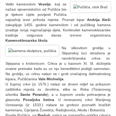
Veliki kamenolom
Veselje
, koji se
načazi sjeveroistočno od Pučišća bio
je tijekom cijele povijesti Pučišća
najvažniji izvor prihoda mjesta. Poznati kipar
Andrija Aleši
zakupljuje 1455. godine kamenolom i od pučiškog kamena
izrađuje svoja najznačajnija djela. Kontinuitet kamenoklesarske
tradicije osigurava danas izvrsno organizirana
Kamenoklesarska škola
.
Na slikovitom groblju u
Stipanskoj luci istražena je
ranokršćanska crkva sv.
Stjepana s krstionicom. Crkva je u kasnom XI. St. doživjela
znatne preinake kada su uz nju benediktinci podigli samostan.
Na groblju, uz crkvu nalazi se i grob značajnog dalmatinskog
kipara, Pučišćanina
Vale Michielija
.
U župnoj crkvi (iz 1576.) nalazi se drveni reljef sa prikazom
zaštitnika mjesta sv. Jerolima, slika sv. Roka (Tizianovog
učenika
Sante Perande
), a u župnom uredu pohranjena je
glasovita
Povaljska listina
. U renesansnj crkvi Marijinog
Uznesenja (iz 1533.) nalaze se grobovi poznatih bračkih
kamenara, Ciprijana Žuvetića, Radojkovića, Akvila i Bokanića.
Poviše Pučišća, na
Bračuti
, nalazi se romaničko-gotička crkvica