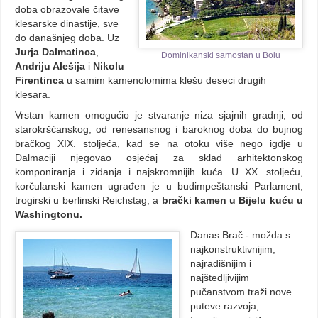
doba obrazovale čitave
klesarske dinastije, sve
do današnjeg doba. Uz
Jurja Dalmatinca
,
Dominikanski samostan u Bolu
Andriju Alešija
i
Nikolu
Firentinca
u samim kamenolomima klešu deseci drugih
klesara.
Vrstan kamen omogućio je stvaranje niza sjajnih gradnji, od
starokršćanskog, od renesansnog i baroknog doba do bujnog
bračkog XIX. stoljeća, kad se na otoku više nego igdje u
Dalmaciji njegovao osjećaj za sklad arhitektonskog
komponiranja i zidanja i najskromnijih kuća. U XX. stoljeću,
korčulanski kamen ugrađen je u budimpeštanski Parlament,
trogirski u berlinski Reichstag, a
brački kamen u Bijelu kuću u
Washingtonu.
Danas Brač - možda s
najkonstruktivnijim,
najradišnijim i
najštedljivijim
pučanstvom traži nove
puteve razvoja,