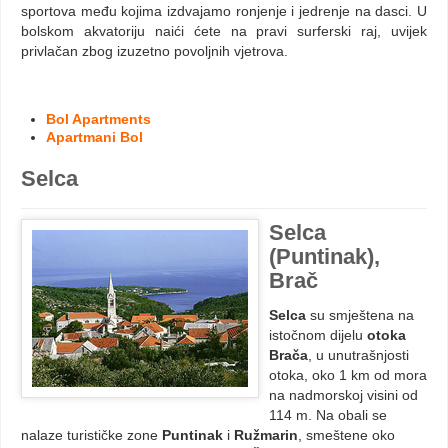
sportova među kojima izdvajamo ronjenje i jedrenje na dasci. U
bolskom akvatoriju naići ćete na pravi surferski raj, uvijek
privlačan zbog izuzetno povoljnih vjetrova.
Bol Apartments
Apartmani Bol
Selca
Selca
(Puntinak),
Brač
Selca
su smještena na
istočnom dijelu
otoka
Brača
, u unutrašnjosti
otoka, oko 1 km od mora
na nadmorskoj visini od
114 m. Na obali se
nalaze turističke zone
Puntinak
i
Ružmarin
, smeštene oko