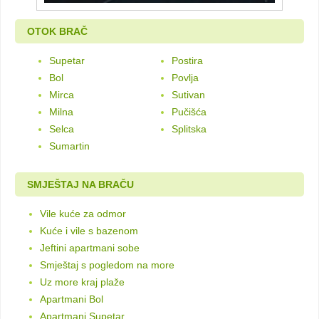
OTOK BRAČ
Supetar
Postira
Bol
Povlja
Mirca
Sutivan
Milna
Pučišća
Selca
Splitska
Sumartin
SMJEŠTAJ NA BRAČU
Vile kuće za odmor
Kuće i vile s bazenom
Jeftini apartmani sobe
Smještaj s pogledom na more
Uz more kraj plaže
Apartmani Bol
Apartmani Supetar