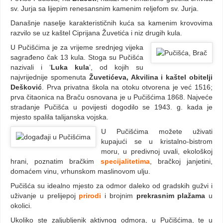
sv. Jurja sa lijepim renesansnim kamenim reljefom sv. Jurja.
Današnje naselje karakterističnih kuća sa kamenim krovovima
razvilo se uz kaštel Ciprijana Žuvetića i niz drugih kula.
U Pučišćima je za vrijeme srednjeg vijeka
sagrađeno čak 13 kula. Stoga su Pučišća
nazivali i ‘
Luka kula
’, od kojih su
najvrijednije spomenuta
Žuvetićeva, Akvilina i kaštel obitelji
Dešković
. Prva privatna škola na otoku otvorena je već 1516;
prva čitaonica na Braču osnovana je u Pučišćima 1868. Najveće
stradanje Pučišća u povijesti dogodilo se 1943. g. kada je
mjesto spalila talijanska vojska.
U Pučišćima možete uživati
kupajući se u kristalno-bistrom
moru, u predivnoj uvali, ekološkoj
hrani, poznatim bračkim
specijalitetima
, bračkoj janjetini,
domaćem vinu, vrhunskom maslinovom ulju.
Pučišća su idealno mjesto za odmor daleko od gradskih gužvi i
uživanje u prelijepoj
prirodi
i brojnim
prekrasnim plažama
u
okolici.
Ukoliko ste zaljubljenik aktivnog odmora, u Pučišćima, te u