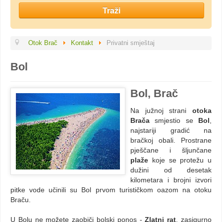
Otok Brač
Kontakt
Privatni smještaj
Bol
Bol, Brač
Na južnoj strani
otoka
Brača
smjestio se
Bol
,
najstariji gradić na
bračkoj obali. Prostrane
pješčane i šljunčane
plaže
koje se protežu u
dužini od desetak
kilometara i brojni izvori
pitke vode učinili su Bol prvom turističkom oazom na otoku
Braču.
U Bolu ne možete zaobiči bolski ponos -
Zlatni rat
, zasigurno