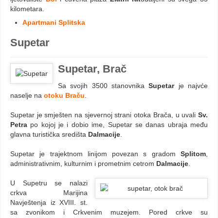
kilometara.
Apartmani Splitska
Supetar
Supetar, Brač
Sa svojih 3500 stanovnika
Supetar
je najvće
naselje na
otoku Braču
.
Supetar je smješten na sjevernoj strani otoka Brača, u uvali
Sv.
Petra
po kojoj je i dobio ime, Supetar se danas ubraja među
glavna turistička središta
Dalmacije
.
Supetar je trajektnom linijom povezan s gradom
Splitom
,
administrativnim, kulturnim i prometnim cetrom
Dalmacije
.
U Supetru se nalazi
crkva Marijina
Navještenja iz XVIII. st.
sa zvonikom i Crkvenim muzejem. Pored crkve su