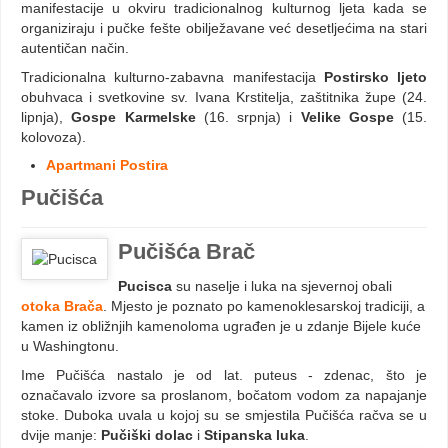
manifestacije u okviru tradicionalnog kulturnog ljeta kada se
organiziraju i pučke fešte obilježavane već desetljećima na stari
autentičan način.
Tradicionalna kulturno-zabavna manifestacija
Postirsko ljeto
obuhvaca i svetkovine sv. Ivana Krstitelja, zaštitnika župe (24.
lipnja),
Gospe Karmelske
(16. srpnja) i
Velike Gospe
(15.
kolovoza).
Apartmani Postira
Pučišća
Pučišća Brač
Pucisca
su naselje i luka na sjevernoj obali
otoka Brača
. Mjesto je poznato po kamenoklesarskoj tradiciji, a
kamen iz obližnjih kamenoloma ugrađen je u zdanje Bijele kuće
u Washingtonu.
Ime Pučišća nastalo je od lat. puteus - zdenac, što je
označavalo izvore sa proslanom, bočatom vodom za napajanje
stoke. Duboka uvala u kojoj su se smjestila Pučišća račva se u
dvije manje:
Pučiški dolac
i
Stipanska luka
.