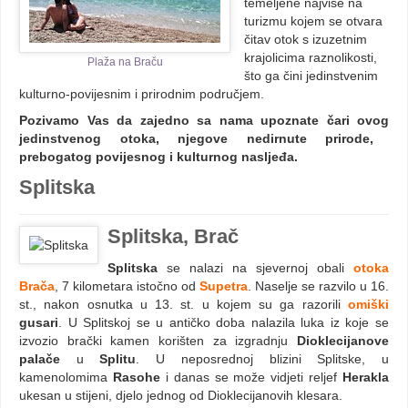
temeljene najviše na
turizmu kojem se otvara
čitav otok s izuzetnim
krajolicima raznolikosti,
Plaža na Braču
što ga čini jedinstvenim
kulturno-povijesnim i prirodnim područjem.
Pozivamo Vas da zajedno sa nama upoznate čari ovog
jedinstvenog otoka, njegove nedirnute prirode,
prebogatog povijesnog i kulturnog nasljeđa.
Splitska
Splitska, Brač
Splitska
se nalazi na sjevernoj obali
otoka
Brača
, 7 kilometara istočno od
Supetra
. Naselje se razvilo u 16.
st., nakon osnutka u 13. st. u kojem su ga razorili
omiški
gusari
. U Splitskoj se u antičko doba nalazila luka iz koje se
izvozio brački kamen korišten za izgradnju
Dioklecijanove
palače
u
Splitu
. U neposrednoj blizini Splitske, u
kamenolomima
Rasohe
i danas se može vidjeti reljef
Herakla
ukesan u stijeni, djelo jednog od Dioklecijanovih klesara.