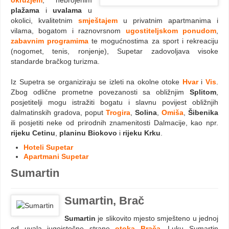
okružjem
, nebrojenim
plažama
i
uvalama
u
okolici, kvalitetnim
smještajem
u privatnim apartmanima i
vilama, bogatom i raznovrsnom
ugostiteljskom ponudom
,
zabavnim programima
te mogućnostima za sport i rekreaciju
(nogomet, tenis, ronjenje), Supetar zadovoljava visoke
standarde bračkog turizma.
Iz Supetra se organiziraju se izleti na okolne otoke
Hvar
i
Vis
.
Zbog odlične prometne povezanosti sa obližnjim
Splitom
,
posjetitelji mogu istražiti bogatu i slavnu povijest obližnjih
dalmatinskih gradova, poput
Trogira
,
Solina
,
Omiša
,
Šibenika
ili posjetiti neke od prirodnih znamenitosti Dalmacije, kao npr.
rijeku Cetinu
,
planinu Biokovo
i
rijeku Krku
.
Hoteli Supetar
Apartmani Supetar
Sumartin
Sumartin, Brač
Sumartin
je slikovito mjesto smješteno u jednoj
od uvala jugoistočne strane
otoka Brača
. Luku Sumartin