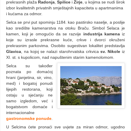
prekrasnih plaža
Radonja
,
Spilice
i
Žirje
, u kojima se nudi širok
izbor kvalitetnih privatnih smještajnih kapaciteta u apartmanima
i kućama za odmor.
Selca se prvi put spominju 1184. kao pastirsko naselje, a poslije
kao središte kamenarstva na otoku Braču. Simbol Selaca je
kamen, koji je omogućio da se razvije
industrija kamena
iz
koje su izrasle prekrasne kuće, crkve i dvorci okruženi
prekrasnim parkovima. Osobito sugestivan lokalitet predstavlja
Glavica
, na kojoj se nalazi starohrvatska crkvica
sv. Nikole
iz
XI. st. s kupolicom, nad napuštenim starim kamenolomom.
Selca su također
poznata po domaćoj
hrani (janjetina, sir, vino,
med) i bogatoj ponudi
lijepih restorana, koji
ostaju u sjećanju ne
samo izgledom, već i
bogatstvom domaće i
internacionalne
gastronomske ponude
.
U Selcima ćete pronaći sve uvjete za miran odmor, ugodno