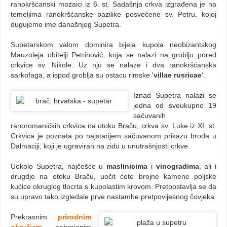
ranokršćanski mozaici iz 6. st. Sadašnja crkva izgrađena je na
temeljima ranokršćanske bazilike posvećene sv. Petru, kojoj
dugujemo ime današnjeg Supetra.
Supetarskom valom dominira bijela kupola neobizantskog
Mauzoleja obitelji Petrinović, koja se nalazi na groblju pored
crkvice sv. Nikole. Uz nju se nalaze i dva ranokršćanska
sarkofaga, a ispod groblja su ostacu rimske '
villae rusricae
'.
Iznad Supetra nalazi se
jedna od sveukupno 19
sačuvanih
ranoromaničkih crkvica na otoku Braču, crkva sv. Luke iz XI. st.
Crkvica je poznata po najstarijem sačuvanom prikazu broda u
Dalmaciji, koji je ugraviran na zidu u unutrašnjosti crkve.
Uokolo Supetra, najčešće u
maslinicima
i
vinogradima
, ali i
drugdje na otoku Braču, uočit ćete brojne kamene poljske
kućice okruglog tlocrta s kupolastim krovom. Pretpostavlja se da
su upravo tako izgledale prve nastambe pretpovijesnog čovjeka.
Prekrasnim
prirodnim