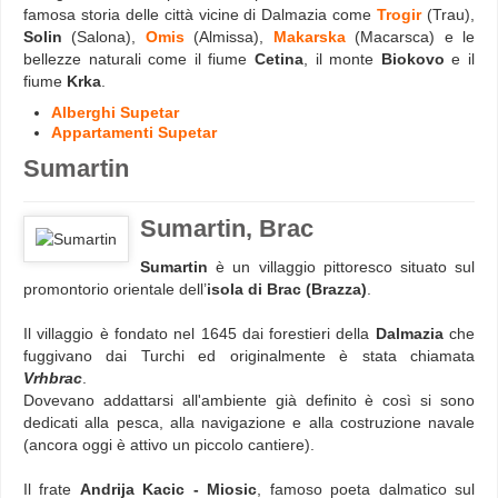
famosa storia delle città vicine di Dalmazia come
Trogir
(Trau),
Solin
(Salona),
Omis
(Almissa),
Makarska
(Macarsca) e le
bellezze naturali come il fiume
Cetina
, il monte
Biokovo
e il
fiume
Krka
.
Alberghi Supetar
Appartamenti Supetar
Sumartin
Sumartin, Brac
Sumartin
è un villaggio pittoresco situato sul
promontorio orientale dell’
isola di Brac (Brazza)
.
Il villaggio è fondato nel 1645 dai forestieri della
Dalmazia
che
fuggivano dai Turchi ed originalmente è stata chiamata
Vrhbrac
.
Dovevano addattarsi all'ambiente già definito è così si sono
dedicati alla pesca, alla navigazione e alla costruzione navale
(ancora oggi è attivo un piccolo cantiere).
Il frate
Andrija Kacic - Miosic
, famoso poeta dalmatico sul