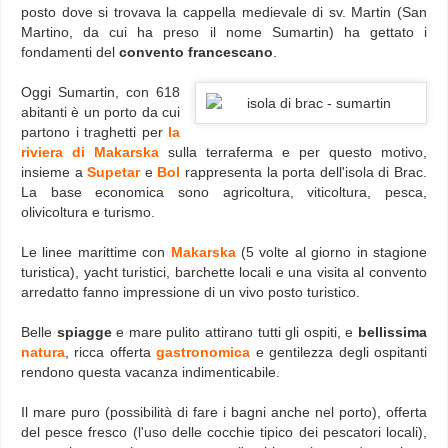
posto dove si trovava la cappella medievale di sv. Martin (San
Martino, da cui ha preso il nome Sumartin) ha gettato i
fondamenti del
convento francescano
.
Oggi Sumartin, con 618
abitanti è un porto da cui
partono i traghetti per
la
riviera di Makarska
sulla terraferma e per questo motivo,
insieme a
Supetar
e
Bol
rappresenta la porta dell'isola di Brac.
La base economica sono agricoltura, viticoltura, pesca,
olivicoltura e turismo.
Le linee marittime con
Makarska
(5 volte al giorno in stagione
turistica), yacht turistici, barchette locali e una visita al convento
arredatto fanno impressione di un vivo posto turistico.
Belle
spiagge
e mare pulito attirano tutti gli ospiti, e
bellissima
natura
, ricca offerta
gastronomica
e gentilezza degli ospitanti
rendono questa vacanza indimenticabile
.
Il mare puro (possibilità di fare i bagni anche nel porto), offerta
del pesce fresco (l'uso delle cocchie tipico dei pescatori locali),