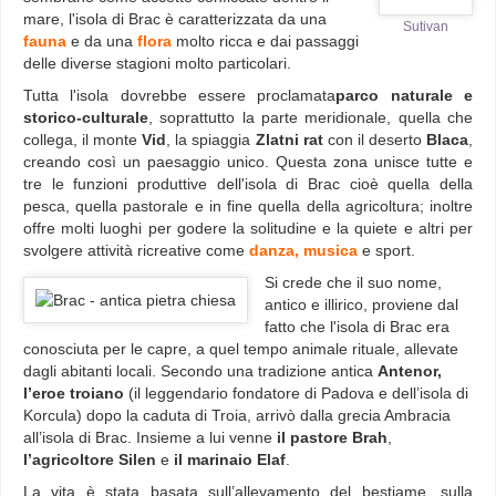
mare, l'isola di Brac è caratterizzata da una
Sutivan
fauna
e da una
flora
molto ricca e dai passaggi
delle diverse stagioni molto particolari.
Tutta l'isola dovrebbe essere proclamata
parco naturale e
storico-culturale
, soprattutto la parte meridionale, quella che
collega, il monte
Vid
, la spiaggia
Zlatni rat
con il deserto
Blaca
,
creando così un paesaggio unico. Questa zona unisce tutte e
tre le funzioni produttive dell'isola di Brac cioè quella della
pesca, quella pastorale e in fine quella della agricoltura; inoltre
offre molti luoghi per godere la solitudine e la quiete e altri per
svolgere attività ricreative come
danza, musica
e sport.
Si crede che il suo nome,
antico e illirico, proviene dal
fatto che l'isola di Brac era
conosciuta per le capre, a quel tempo animale rituale, allevate
dagli abitanti locali. Secondo una tradizione antica
Antenor,
l’eroe troiano
(il leggendario fondatore di Padova e dell’isola di
Korcula) dopo la caduta di Troia, arrivò dalla grecia Ambracia
all’isola di Brac. Insieme a lui venne
il pastore Brah
,
l’agricoltore Silen
e
il marinaio Elaf
.
La vita è stata basata sull’allevamento del bestiame, sulla