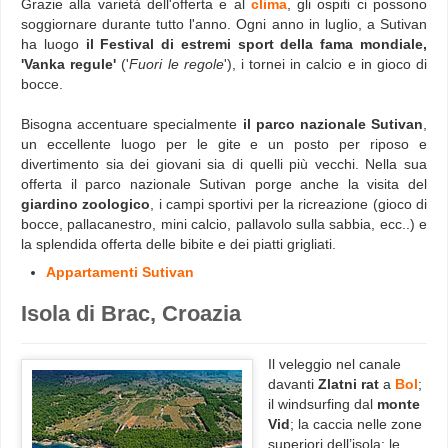
Grazie alla varietà dell'offerta e al
clima
, gli ospiti ci possono
soggiornare durante tutto l'anno. Ogni anno in luglio, a Sutivan
ha luogo
il Festival di estremi sport della fama mondiale,
'Vanka regule'
('
Fuori le regole
'), i tornei in calcio e in gioco di
bocce.
Bisogna accentuare specialmente
il parco nazionale Sutivan
,
un eccellente luogo per le gite e un posto per riposo e
divertimento sia dei giovani sia di quelli più vecchi. Nella sua
offerta il parco nazionale Sutivan porge anche la visita del
giardino zoologico
, i campi sportivi per la ricreazione (gioco di
bocce, pallacanestro, mini calcio, pallavolo sulla sabbia, ecc..) e
la splendida offerta delle bibite e dei piatti grigliati.
Appartamenti Sutivan
Isola di Brac, Croazia
Il veleggio nel canale
davanti
Zlatni rat
a
Bol
;
il windsurfing dal
monte
Vid
; la caccia nelle zone
superiori dell’isola; le