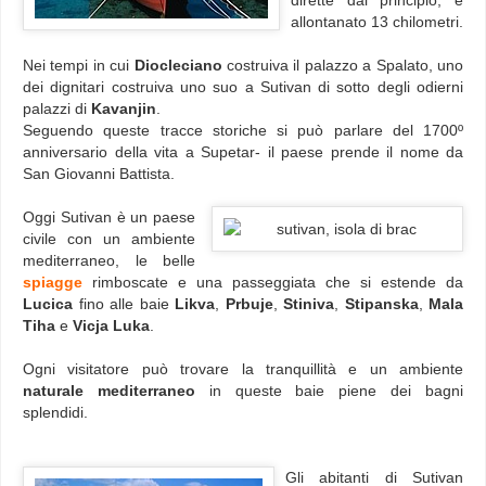
dirette dal principio, è
allontanato 13 chilometri.
Nei tempi in cui
Diocleciano
costruiva il palazzo a Spalato, uno
dei dignitari costruiva uno suo a Sutivan di sotto degli odierni
palazzi di
Kavanjin
.
Seguendo queste tracce storiche si può parlare del 1700º
anniversario della vita a Supetar- il paese prende il nome da
San Giovanni Battista.
Oggi Sutivan è un paese
civile con un ambiente
mediterraneo, le belle
spiagge
rimboscate e una passeggiata che si estende da
Lucica
fino alle baie
Likva
,
Prbuje
,
Stiniva
,
Stipanska
,
Mala
Tiha
e
Vicja Luka
.
Ogni visitatore può trovare la tranquillità e un ambiente
naturale mediterraneo
in queste baie piene dei bagni
splendidi.
Gli abitanti di Sutivan