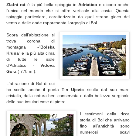
Zlatni rat
è la più bella spiaggia in
Adriatico
e dicono anche
l'unica nel mondo che si offre verticale alla costa. Questa
spiaggia particolare, caratterizzata da quel strano gioco del
vento e delle onde rappresenta l'orgoglio di Bol.
Sopra dell'abitazione si
trova corona di
montagna -"
Bolska
Kruna
" e la più alta cima
di tutte le isole
d'Adriatico -
Vidova
Gora
( 778 m ).
L'attrazione di Bol di cui
ha scritto anche il poeta
Tin Ujevic
risulta dal suo mare
cristallo, dalla natura ben conservata e dalla bellezza verginale
delle sue insulari case di pietre.
I testimoni della ricca
storia di Bol che arrivano
fino all'antichità sono
numerosi scavi