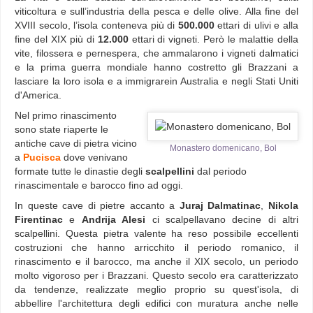
viticoltura e sull’industria della pesca e delle olive. Alla fine del
XVIII secolo, l’isola conteneva più di
500.000
ettari di ulivi e alla
fine del XIX più di
12.000
ettari di vigneti. Però le malattie della
vite, filossera e pernespera, che ammalarono i vigneti dalmatici
e la prima guerra mondiale hanno costretto gli Brazzani a
lasciare la loro isola e a immigrarein Australia e negli Stati Uniti
d'America.
Nel primo rinascimento
sono state riaperte le
antiche cave di pietra vicino
Monastero domenicano, Bol
a
Pucisca
dove venivano
formate tutte le dinastie degli
scalpellini
dal periodo
rinascimentale e barocco fino ad oggi.
In queste cave di pietre accanto a
Juraj Dalmatinac
,
Nikola
Firentinac
e
Andrija Alesi
ci scalpellavano decine di altri
scalpellini. Questa pietra valente ha reso possibile eccellenti
costruzioni che hanno arricchito il periodo romanico, il
rinascimento e il barocco, ma anche il XIX secolo, un periodo
molto vigoroso per i Brazzani. Questo secolo era caratterizzato
da tendenze, realizzate meglio proprio su quest'isola, di
abbellire l'architettura degli edifici con muratura anche nelle