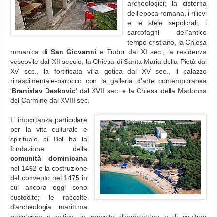
archeologici; la cisterna
dell'epoca romana, i rilievi
e le stele sepolcrali, i
sarcofaghi dell'antico
tempo cristiano, la Chiesa
romanica di
San Giovanni
e Tudor dal XI sec., la residenza
vescovile dal XII secolo, la Chiesa di Santa Maria della Pietà dal
XV sec., la fortificata villa gotica dal XV sec., il palazzo
rinascimentale-barocco con la galleria d'arte contemporanea
'
Branislav Deskovic
' dal XVII sec. e la Chiesa della Madonna
del Carmine dal XVIII sec.
L' importanza particolare
per la vita culturale e
spirituale di Bol ha la
fondazione della
comunità dominicana
nel 1462 e la costruzione
del convento nel 1475 in
cui ancora oggi sono
custodite; le raccolte
d'archeologia marittima
preistorica e antica, le raccolte d'architettura e di scultura