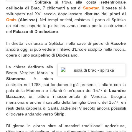
Splitska
si trova alla costa settentrionale
dell'
isola di Brac
, 7 chilometri a est di
Supetar
. Il paese si è
sviluppato nel XVI secolo dopo essere distrutto dai
pirati di
Omis
(Almissa)
. Nei tempi antichi, esisteva il porto di Splitska
da cui era esporta la pietra brazzana usata per la costruzione
del
Palazzo di Diocleziano
.
In diretta vicinanza a Splitska, nelle cave di pietre di
Rasohe
ancora oggi si può vedere il rilievo d'Ercole scolpito nella roccia,
opera di uno scalpellino di Diocleziano.
La chiesa dedicata alla
Beata Vergine Maria a
Stomorna
è stata
costruita nel 1288, sui fondamenti già presenti. L'altare con la
pala della Madonna e i Santi è un'opera del 1577 di
Leandro
Bassano
, un pittore rinascimentale di Venezia. Bisogna
menzionare anche il castello della famiglia Cerinic del 1577, e i
resti della cappella di Santa Jadre del V secolo ancora possibili
di trovare andando verso
Skrip
.
Di giorno in giorno oltre ai mestieri tradizionali agricoltura,
viticoltura e olivicoltura, si sta sviluppando il turismo grazie alle