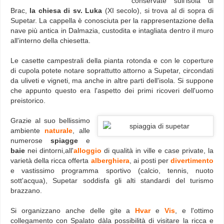
conservate sull'isola di
Brac,
la chiesa di sv. Luka
(XI secolo), si trova al di sopra di
Supetar. La cappella è conosciuta per la rappresentazione della
nave più antica in Dalmazia, custodita e intagliata dentro il muro
all'interno della chiesetta.
Le casette campestrali della pianta rotonda e con le coperture
di cupola potete notare soprattutto attorno a Supetar, circondati
da uliveti e vigneti, ma anche in altre parti dell'isola. Si suppone
che appunto questo era l'aspetto dei primi ricoveri dell'uomo
preistorico.
Grazie al suo bellissimo
ambiente
naturale
, alle
numerose
spiagge
e
baie
nei dintorni,all'
alloggio
di qualità in ville e case private, la
varietà della ricca offerta
alberghiera
, ai posti per
divertimento
e vastissimo programma sportivo (calcio, tennis, nuoto
sott'acqua), Supetar soddisfa gli alti standardi del turismo
brazzano.
Si organizzano anche delle gite a
Hvar
e
Vis
, e l'ottimo
collegamento con Spalato d
à
la possibilità di visitare la ricca e