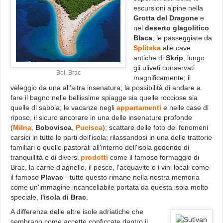
escursioni alpine nella
Grotta del Dragone
e
nel
deserto glagolitico
Blaca
; le passeggiate da
Splitska
alle cave
antiche di
Skrip
, lungo
gli uliveti conservati
Bol, Brac
magnificamente; il
veleggio da una all’altra insenatura; la possibilità di andare a
fare il bagno nelle bellissime spiagge sia quelle rocciose sia
quelle di sabbia; le vacanze negli
appartamenti
e nelle case di
riposo, il sicuro ancorare in una delle insenature profonde
(
Milna
,
Bobovisca
,
Pucisca
); scattare delle foto dei fenomeni
carsici in tutte le parti dell'isola; rilassandosi in una delle trattorie
familiari o quelle pastorali all'interno dell'isola godendo di
tranquillità e di diversi
prodotti
come il famoso formaggio di
Brac, la carne d'agnello, il pesce, l'acquavite o i vini locali come
il famoso
Plavac
- tutto questo rimane nella nostra memoria
come un'immagine incancellabile portata da questa isola molto
speciale,
l'isola di Brac
.
A differenza delle altre isole adriatiche che
sembrano come accette conficcate dentro il