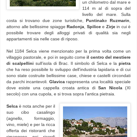
un chilometro dal mare e
114 m al di sopra del
livello del mare. Sulla
costa si trovano due zone turistiche,
Puntinak
e
Ruzmarin
,
attorno alle bellissime spiagge
Radonja
,
Spilice
e
Zirje
in cui è
possibile trovare degli alloggi privati di qualità sia negli
appartamenti sia nelle case di riposo.
Nel 1184 Selca viene menzionato per la prima volta come un
villaggio pastorale, e poi in seguito come
il centro del mestiere
di scalpellini
sull'isola di Brac. Il simbolo di Selca e la
pietra
che ha reso possibile lo sviluppo dell'industria lapidaria e di cui
sono state costruite bellissime case, chiese e castelli circondati
da parchi incantevoli.
Glavica
rappresenta una località speciale
dove esiste una cappella croata antica di
San Nicola
(XI
secolo) con una cupola, e si trova sopra l'antica pietraia.
Selca
è nota anche per il
suo cibo casalingo
(agnello, formaggio,
vino, miele) e per la ricca
offerta dei ristoranti che
rimangono nei ricordi