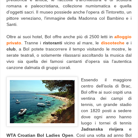
romana e paleocristiana, collezione numismatica e quella
d'oggetti sacri. Il museo possiede anche l'opera di Tintoretto, un
pittore veneziano, l'immagine della Madonna col Bambino e i
Santi
.
Oltre ai suoi hotel, Bol offre anche più di 2500 letti in
alloggio
privato
. Tranne i
ristoranti
vicino al mare, le
discoteche
e i
club
, a Bol potete trascorrere il tempo visitando le mostre, le
serate teatrali, o solamente rilassarsi ascoltando la musica dal
vivo sia quella dei famosi cantanti d'opera sia l'autentica
canzone dalmata di gruppi corali.
Essendo il maggiore
centro dell'isola di Brac,
Bol offre ai suoi ospiti una
ventina dei campi di
tennis, un grande stadio
con 1820 posti a sedere
dove ogni anno hanno
luogo i tornei di tennis
Jadranska rivijera
e
WTA Croatian Bol Ladies Open
. Così una volta ad anno Bol