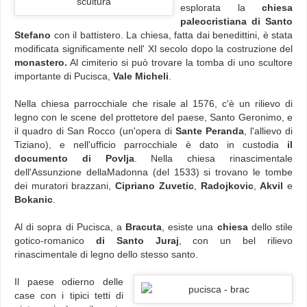
esplorata la
chiesa
paleocristiana di Santo
Stefano
con il battistero. La chiesa, fatta dai benedittini, è stata
modificata significamente nell' XI secolo dopo la costruzione del
monastero.
Al cimiterio si può trovare la tomba di uno scultore
importante di Pucisca,
Vale Micheli
.
Nella chiesa parrocchiale che risale al 1576, c'è un rilievo di
legno con le scene del prottetore del paese, Santo Geronimo, e
il quadro di San Rocco (un'opera di
Sante Peranda
, l'allievo di
Tiziano), e nell'ufficio parrocchiale è dato in custodia
il
documento di Povlja
. Nella chiesa rinascimentale
dell'Assunzione dellaMadonna (del 1533) si trovano le tombe
dei muratori brazzani,
Cipriano Zuvetic
,
Radojkovic
,
Akvil
e
Bokanic
.
Al di sopra di Pucisca, a
Bracuta
, esiste una
chiesa
dello stile
gotico-romanico
di Santo Juraj
, con un bel rilievo
rinascimentale di legno dello stesso santo.
Il paese odierno delle
case con i tipici tetti di