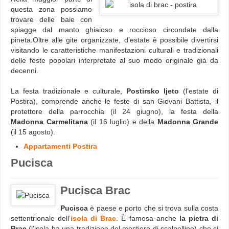
questa zona possiamo
trovare delle baie con
spiagge dal manto ghiaioso e roccioso circondate dalla
pineta.Oltre alle gite organizzate, d’estate è possibile divertirsi
visitando le caratteristiche manifestazioni culturali e tradizionali
delle feste popolari interpretate al suo modo originale già da
decenni.
La festa tradizionale e culturale,
Postirsko ljeto
(l’estate di
Postira), comprende anche le feste di san Giovani Battista, il
protettore della parrocchia (il 24 giugno), la festa della
Madonna Carmelitana
(il 16 luglio) e della
Madonna Grande
(il 15 agosto).
Appartamenti Postira
Pucisca
Pucisca Brac
Pucisca
è paese e porto che si trova sulla costa
settentrionale dell’
isola di Brac
. È famosa anche
la pietra di
Brac
(l'isola ha una tradizione del mestiere di scalpellino) che si