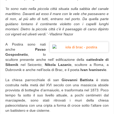
'Io sono nato nella piccola città situata sulla sabbia del canale
marittimo. Davanti ad esso il mare con le vele che passavano e
di non, al più alto di tutti, entrano nel porto. Da quella parte
guidano lontano il continente violetto con i capelli lunghi
montani. Dietro la piccola città c’è il paesaggio di carso dipinto
coi vigneti ed uliveti verdi.'
-Vladimir Nazor
A Postira sono nati
anche
Pavao
Gospodnetic
, lo
scultore presente anche nell’ edificazione della
cattedrale di
Sibenik
nel Seicento;
Nikola Lazanic
, scultore a Roma, a
Dubrovnik e anche nell’isola di Brac, e il poeta
Ivan Ivanisevic
.
La chiesa parrocchiale di san
Giovanni Battista
è stata
costruita nella metà del XVI secolo con una massiccia abside
provvista di botteghe d’armaiuolo, e trasformata nel 1873. Poco
tempo fa sotto il suo livello attuale, a pochi centimetri dal
marciapiede, sono stati ritrovati i muri della chiesa
paleocristiana con una cripta a forma di croce sotto l’altare con
un battistero e due cisterne.