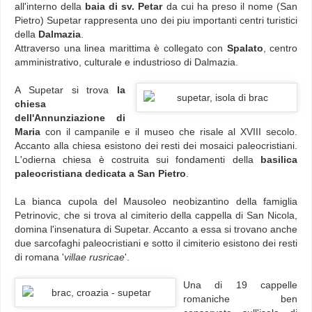
all'interno della
baia di sv. Petar
da cui ha preso il nome (San
Pietro) Supetar rappresenta uno dei piu importanti centri turistici
della
Dalmazia
.
Attraverso una linea marittima è collegato con
Spalato
, centro
amministrativo, culturale e industrioso di Dalmazia.
A Supetar si trova
la
chiesa
dell'Annunziazione di
Maria
con il campanile e il museo che risale al XVIII secolo.
Accanto alla chiesa esistono dei resti dei mosaici paleocristiani.
L'odierna chiesa è costruita sui fondamenti della
basilica
paleocristiana dedicata a San Pietro
.
La bianca cupola del Mausoleo neobizantino della famiglia
Petrinovic, che si trova al cimiterio della cappella di San Nicola,
domina l'insenatura di Supetar. Accanto a essa si trovano anche
due sarcofaghi paleocristiani e sotto il cimiterio esistono dei resti
di romana '
villae rusricae
'.
Una di 19 cappelle
romaniche ben