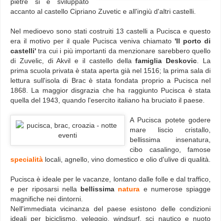
pietre si è sviluppato
accanto al castello Cipriano Zuvetic e all'ingiù d'altri castelli.
Nel medioevo sono stati costruiti 13 castelli a Pucisca e questo
era il motivo per il quale Pucisca veniva chiamato
'Il porto di
castelli'
tra cui i più importanti da menzionare sarebbero quello
di Zuvelic, di Akvil e il castello della
famiglia Deskovic
. La
prima scuola privata è stata aperta già nel 1516; la prima sala di
lettura sull'isola di Brac è stata fondata proprio a Pucisca nel
1868. La maggior disgrazia che ha raggiunto Pucisca è stata
quella del 1943, quando l'esercito italiano ha bruciato il paese.
A Pucisca potete godere
mare liscio cristallo,
bellissima insenatura,
cibo casalingo, famose
specialità
locali, agnello, vino domestico e olio d'ulive di qualità.
Pucisca è ideale per le vacanze, lontano dalle folle e dal traffico,
e per riposarsi nella
bellissima
natura
e numerose spiagge
magnifiche nei dintorni.
Nell'immediata vicinanza del paese esistono delle condizioni
ideali per biciclismo, veleggio, windsurf, sci nautico e nuoto