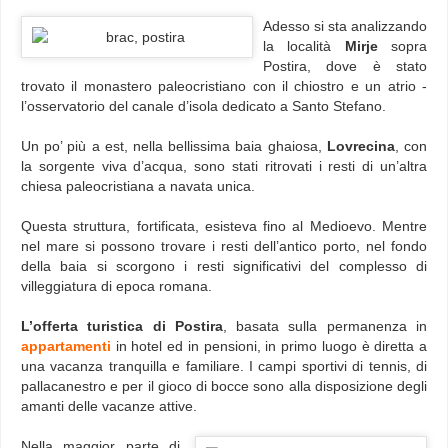
Adesso si sta analizzando
la località
Mirje
sopra
Postira, dove è stato
trovato il monastero paleocristiano con il chiostro e un atrio -
l’osservatorio del canale d’isola dedicato a Santo Stefano.
Un po’ più a est, nella bellissima baia ghaiosa,
Lovrecina
, con
la sorgente viva d’acqua, sono stati ritrovati i resti di un’altra
chiesa paleocristiana a navata unica.
Questa struttura, fortificata, esisteva fino al Medioevo. Mentre
nel mare si possono trovare i resti dell’antico porto, nel fondo
della baia si scorgono i resti significativi del complesso di
villeggiatura di epoca romana.
L’offerta turistica di Postira
, basata sulla permanenza in
appartamenti
in hotel ed in pensioni, in primo luogo è diretta a
una vacanza tranquilla e familiare. I campi sportivi di tennis, di
pallacanestro e per il gioco di bocce sono alla disposizione degli
amanti delle vacanze attive.
Nella maggior parte di