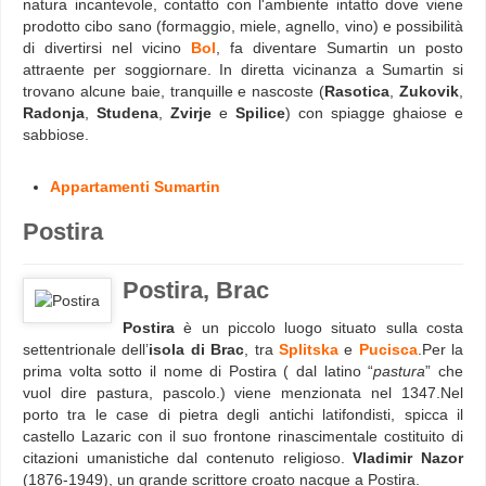
natura incantevole, contatto con l'ambiente intatto dove viene
prodotto cibo sano (formaggio, miele, agnello, vino) e possibilità
di divertirsi nel vicino
Bol
, fa diventare Sumartin un posto
attraente per soggiornare. In diretta vicinanza a Sumartin si
trovano alcune baie, tranquille e nascoste (
Rasotica
,
Zukovik
,
Radonja
,
Studena
,
Zvirje
e
Spilice
) con spiagge ghaiose e
sabbiose.
Appartamenti Sumartin
Postira
Postira, Brac
Postira
è un piccolo luogo situato sulla costa
settentrionale dell’
isola di Brac
, tra
Splitska
e
Pucisca
.Per la
prima volta sotto il nome di Postira ( dal latino “
pastura
” che
vuol dire pastura, pascolo.) viene menzionata nel 1347.Nel
porto tra le case di pietra degli antichi latifondisti, spicca il
castello Lazaric con il suo frontone rinascimentale costituito di
citazioni umanistiche dal contenuto religioso.
Vladimir Nazor
(1876-1949), un grande scrittore croato nacque a Postira.