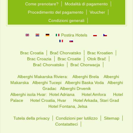
Come prenotare?
Modalità di pagamento
Procedimento del pagamento
Voucher
Condizioni generali
Postira Hotels
Brac Croatia
Brač Chorvatsko
Brac Kroatien
Brac Croazia
Brac Croatie
Otok Brač
Brač Chorvatsko
Brać Chorwacja
Alberghi Makarska Riviera:
Alberghi Brela
Alberghi
Makarska
Alberghi Tucepi
Alberghi Baska Voda
Alberghi
Gradac
Alberghi Drvenik
Alberghi isola Hvar:
Hotel Adriana
Hotel Amfora
Hotel
Palace
Hotel Croatia, Hvar
Hotel Arkada, Stari Grad
Hotel Fontana, Jelsa
Tutela della privacy
Condizioni per lutilizzo
Sitemap
Contatatteci