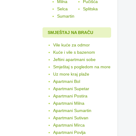
Milna
Pučišća
Selca
Splitska
Sumartin
SMJEŠTAJ NA BRAČU
Vile kuće za odmor
Kuće i vile s bazenom
Jeftini apartmani sobe
Smještaj s pogledom na more
Uz more kraj plaže
Apartmani Bol
Apartmani Supetar
Apartmani Postira
Apartmani Milna
Apartmani Sumartin
Apartmani Sutivan
Apartmani Mirca
Apartmani Povlja