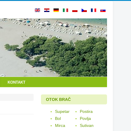
KONTAKT
OTOK BRAČ
Supetar
Postira
Bol
Povlja
Mirca
Sutivan