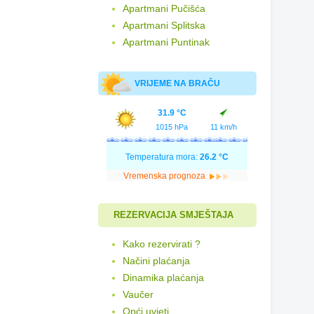
Apartmani Pučišća
Apartmani Splitska
Apartmani Puntinak
VRIJEME NA BRAČU
31.9 °C
1015 hPa
11 km/h
Temperatura mora:
26.2 °C
Vremenska prognoza
REZERVACIJA SMJEŠTAJA
Kako rezervirati ?
Načini plaćanja
Dinamika plaćanja
Vaučer
Opći uvjeti