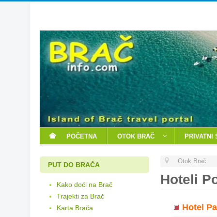
POČETNA
OTOK BRAČ
PRIVATNI
Otok Brač
PUT DO BRAČA
Hoteli P
Kako doći na Brač
Trajekti za Brač
Hotel Pa
Karta Brača