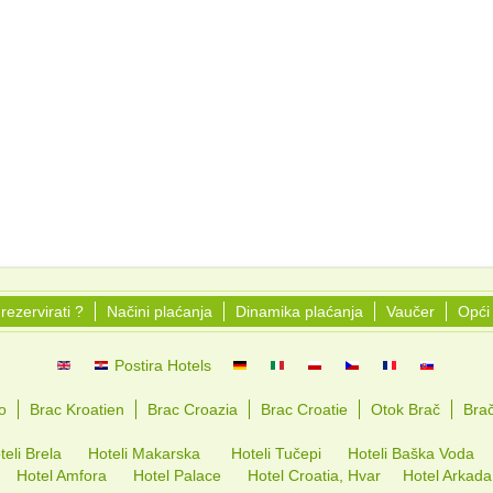
rezervirati ?
Načini plaćanja
Dinamika plaćanja
Vaučer
Opći 
Postira Hotels
o
Brac Kroatien
Brac Croazia
Brac Croatie
Otok Brač
Bra
teli Brela
Hoteli Makarska
Hoteli Tučepi
Hoteli Baška Voda
Hotel Amfora
Hotel Palace
Hotel Croatia, Hvar
Hotel Arkada