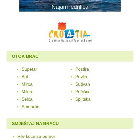
Najam jedrilica
Najam jedrilica
OTOK BRAČ
Supetar
Postira
Bol
Povlja
Mirca
Sutivan
Milna
Pučišća
Selca
Splitska
Sumartin
SMJEŠTAJ NA BRAČU
Vile kuće za odmor