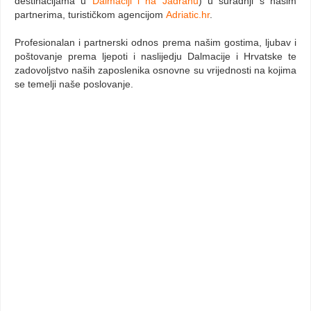
destinacijama u
Dalmaciji i na Jadranu
) u suradnji s našim
partnerima, turističkom agencijom
Adriatic.hr
.
Profesionalan i partnerski odnos prema našim gostima, ljubav i
poštovanje prema ljepoti i naslijedju Dalmacije i Hrvatske te
zadovoljstvo naših zaposlenika osnovne su vrijednosti na kojima
se temelji naše poslovanje.