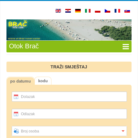
Otok Brač
TRAŽI SMJEŠTAJ
kodu
po datumu
Dolazak
Odlazak
Broj osoba