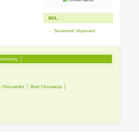
BOL
Soukromé Ubytování
podmínky
č Chorvatsko
Brać Chorwacja