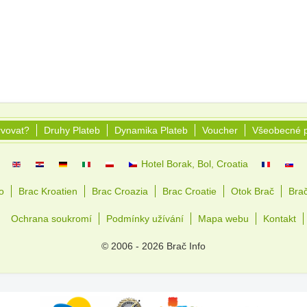
rvovat?
Druhy Plateb
Dynamika Plateb
Voucher
Všeobecné 
Hotel Borak, Bol, Croatia
o
Brac Kroatien
Brac Croazia
Brac Croatie
Otok Brač
Bra
Ochrana soukromí
Podmínky užívání
Mapa webu
Kontakt
© 2006 - 2026 Brač Info