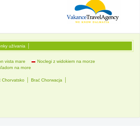
nky užívania
n vista mare
Noclegi z widokiem na morze
hľadom na more
č Chorvatsko
Brać Chorwacja