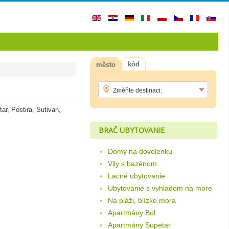
kód
město
r, Postira, Sutivan,
BRAČ UBYTOVANIE
Domy na dovolenku
Vily s bazénom
Lacné ubytovanie
Ubytovanie s vyhladom na more
Na pláži, blízko mora
Apartmány Bol
Apartmány Supetar