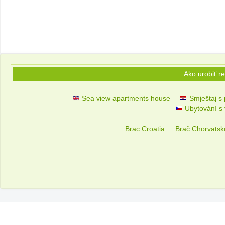
Ako urobiť r
Sea view apartments house
Smještaj s
Ubytování s
Brac Croatia
Brač Chorvatsk