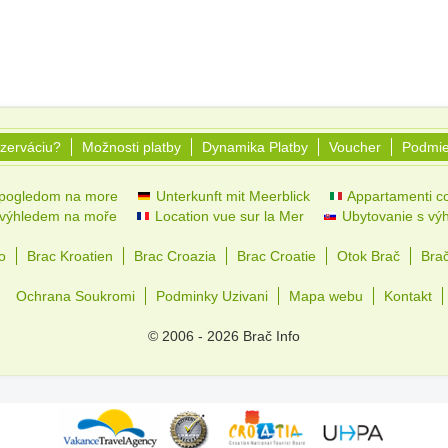
ezerváciu?
Možnosti platby
Dynamika Platby
Voucher
Podmie
 pogledom na more
Unterkunft mit Meerblick
Appartamenti co
 výhledem na moře
Location vue sur la Mer
Ubytovanie s vý
o
Brac Kroatien
Brac Croazia
Brac Croatie
Otok Brač
Bra
Ochrana Soukromi
Podminky Uzivani
Mapa webu
Kontakt
© 2006 - 2026 Brač Info