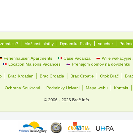
ezerváciu?
Možnosti platby
Dynamika Platby
Voucher
Podmie
Ferienhäuser, Apartments
Case Vacanza
Wille wakacyjne,
Location Maisons Vacances
Prenájom domov na dovolenku
o
Brac Kroatien
Brac Croazia
Brac Croatie
Otok Brač
Bra
Ochrana Soukromi
Podminky Uzivani
Mapa webu
Kontakt
© 2006 - 2026 Brač Info