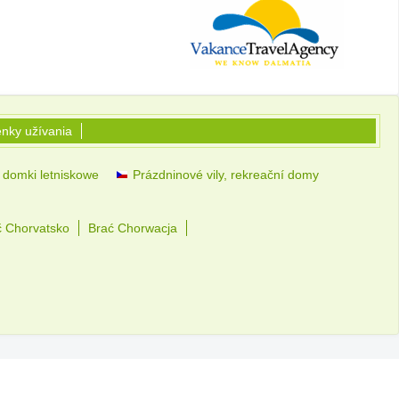
nky užívania
 domki letniskowe
Prázdninové vily, rekreační domy
č Chorvatsko
Brać Chorwacja