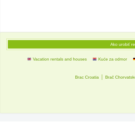
Ako urobiť r
Vacation rentals and houses
Kuće za odmor
Brac Croatia
Brač Chorvatsk