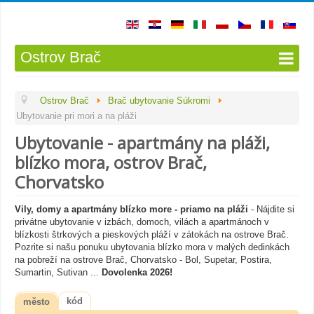
Ostrov Brač
Ostrov Brač
Brač ubytovanie Súkromi
Ubytovanie pri mori a na pláži
Ubytovanie - apartmány na pláži,
blízko mora, ostrov Brač,
Chorvatsko
Vily, domy a apartmány blízko more - priamo na pláži
- Nájdite si
privátne ubytovanie v izbách, domoch, vilách a apartmánoch v
blízkosti štrkových a pieskových pláží v zátokách na ostrove Brač.
Pozrite si našu ponuku ubytovania blízko mora v malých dedinkách
na pobreží na ostrove Brač, Chorvatsko - Bol, Supetar, Postira,
Sumartin, Sutivan ...
Dovolenka 2026!
kód
město