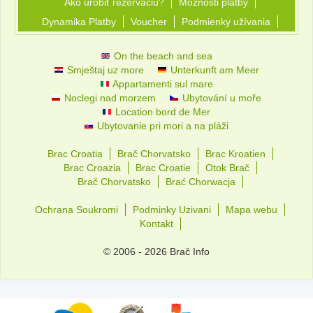
Ako urobiť rezerváciu?
Možnosti platby
Dynamika Platby
Voucher
Podmienky užívania
On the beach and sea
Smještaj uz more
Unterkunft am Meer
Appartamenti sul mare
Noclegi nad morzem
Ubytování u moře
Location bord de Mer
Ubytovanie pri mori a na pláži
Brac Croatia
Brač Chorvatsko
Brac Kroatien
Brac Croazia
Brac Croatie
Otok Brač
Brač Chorvatsko
Brać Chorwacja
Ochrana Soukromi
Podminky Uzivani
Mapa webu
Kontakt
© 2006 - 2026 Brač Info